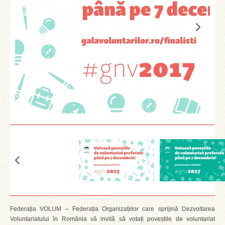
Federația VOLUM – Federația Organizațiilor care sprijină Dezvoltarea
Voluntariatului în România vă invită să votați poveștile de voluntariat