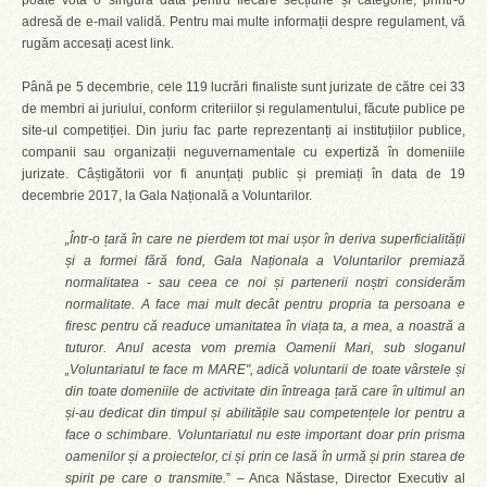
poate vota o singură dată pentru fiecare secțiune și categorie, printr-o
adresă de e-mail validă. Pentru mai multe informații despre regulament, vă
rugăm accesați acest link.
Până pe 5 decembrie, cele 119 lucrări finaliste sunt jurizate de către cei 33
de membri ai juriului, conform criteriilor și regulamentului, făcute publice pe
site-ul competiției. Din juriu fac parte reprezentanți ai instituțiilor publice,
companii sau organizații neguvernamentale cu expertiză în domeniile
jurizate. Câștigătorii vor fi anunțați public și premiați în data de 19
decembrie 2017, la Gala Națională a Voluntarilor.
„Într-o țară în care ne pierdem tot mai ușor în deriva superficialității
și a formei fără fond, Gala Naționala a Voluntarilor premiază
normalitatea - sau ceea ce noi și partenerii noștri considerăm
normalitate. A face mai mult decât pentru propria ta persoana e
firesc pentru că readuce umanitatea în viața ta, a mea, a noastră a
tuturor. Anul acesta vom premia Oamenii Mari, sub sloganul
„Voluntariatul te face m MARE", adică voluntarii de toate vârstele și
din toate domeniile de activitate din întreaga țară care în ultimul an
și-au dedicat din timpul și abilitățile sau competențele lor pentru a
face o schimbare. Voluntariatul nu este important doar prin prisma
oamenilor și a proiectelor, ci și prin ce lasă în urmă și prin starea de
spirit pe care o transmite.
” – Anca Năstase, Director Executiv al