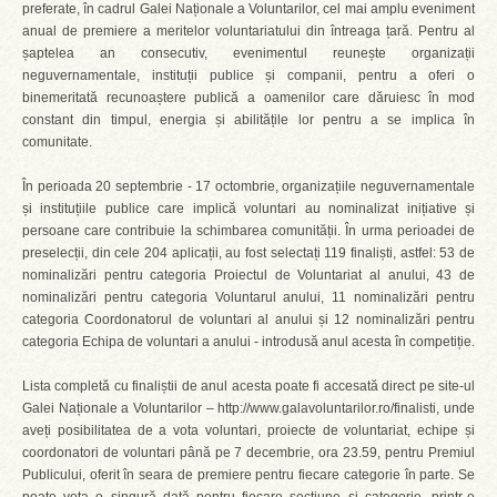
preferate, în cadrul Galei Naționale a Voluntarilor, cel mai amplu eveniment
anual de premiere a meritelor voluntariatului din întreaga țară. Pentru al
șaptelea an consecutiv, evenimentul reunește organizații
neguvernamentale, instituții publice și companii, pentru a oferi o
binemeritată recunoaștere publică a oamenilor care dăruiesc în mod
constant din timpul, energia și abilitățile lor pentru a se implica în
comunitate.
În perioada 20 septembrie - 17 octombrie, organizațiile neguvernamentale
și instituțiile publice care implică voluntari au nominalizat inițiative și
persoane care contribuie la schimbarea comunității. În urma perioadei de
preselecții, din cele 204 aplicații, au fost selectați 119 finaliști, astfel: 53 de
nominalizări pentru categoria Proiectul de Voluntariat al anului, 43 de
nominalizări pentru categoria Voluntarul anului, 11 nominalizări pentru
categoria Coordonatorul de voluntari al anului și 12 nominalizări pentru
categoria Echipa de voluntari a anului - introdusă anul acesta în competiție.
Lista completă cu finaliștii de anul acesta poate fi accesată direct pe site-ul
Galei Naționale a Voluntarilor – http://www.galavoluntarilor.ro/finalisti, unde
aveți posibilitatea de a vota voluntari, proiecte de voluntariat, echipe și
coordonatori de voluntari până pe 7 decembrie, ora 23.59, pentru Premiul
Publicului, oferit în seara de premiere pentru fiecare categorie în parte. Se