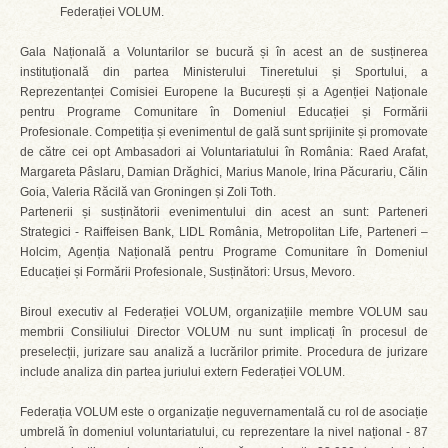
Federației VOLUM.
Gala Națională a Voluntarilor se bucură și în acest an de susținerea
instituțională din partea Ministerului Tineretului și Sportului, a
Reprezentanței Comisiei Europene la București și a Agenției Naționale
pentru Programe Comunitare în Domeniul Educației și Formării
Profesionale. Competiția și evenimentul de gală sunt sprijinite și promovate
de către cei opt Ambasadori ai Voluntariatului în România: Raed Arafat,
Margareta Pâslaru, Damian Drăghici, Marius Manole, Irina Păcurariu, Călin
Goia, Valeria Răcilă van Groningen și Zoli Toth.
Partenerii și susținătorii evenimentului din acest an sunt: Parteneri
Strategici - Raiffeisen Bank, LIDL România, Metropolitan Life, Parteneri –
Holcim, Agenția Națională pentru Programe Comunitare în Domeniul
Educației și Formării Profesionale, Susținători: Ursus, Mevoro.
Biroul executiv al Federației VOLUM, organizațiile membre VOLUM sau
membrii Consiliului Director VOLUM nu sunt implicați în procesul de
preselecții, jurizare sau analiză a lucrărilor primite. Procedura de jurizare
include analiza din partea juriului extern Federației VOLUM.
Federația VOLUM este o organizație neguvernamentală cu rol de asociație
umbrelă în domeniul voluntariatului, cu reprezentare la nivel național - 87