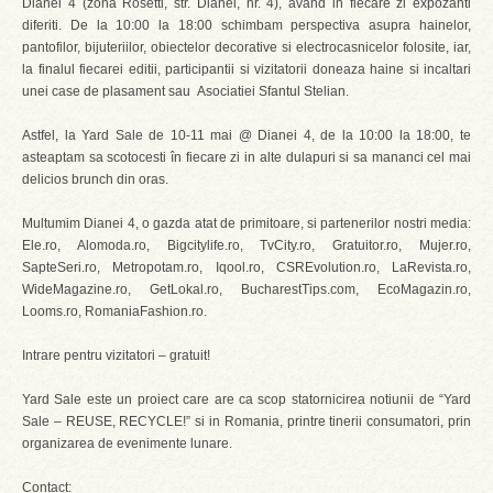
Dianei 4 (zona Rosetti, str. Dianei, nr. 4), avand in fiecare zi expozanti
diferiti. De la 10:00 la 18:00 schimbam perspectiva asupra hainelor,
pantofilor, bijuteriilor, obiectelor decorative si electrocasnicelor folosite, iar,
la finalul fiecarei editii, participantii si vizitatorii doneaza haine si incaltari
unei case de plasament sau Asociatiei Sfantul Stelian.
Astfel, la Yard Sale de 10-11 mai @ Dianei 4, de la 10:00 la 18:00, te
asteaptam sa scotocesti în fiecare zi in alte dulapuri si sa mananci cel mai
delicios brunch din oras.
Multumim Dianei 4, o gazda atat de primitoare, si partenerilor nostri media:
Ele.ro, Alomoda.ro, Bigcitylife.ro, TvCity.ro, Gratuitor.ro, Mujer.ro,
SapteSeri.ro, Metropotam.ro, Iqool.ro, CSREvolution.ro, LaRevista.ro,
WideMagazine.ro, GetLokal.ro, BucharestTips.com, EcoMagazin.ro,
Looms.ro, RomaniaFashion.ro.
Intrare pentru vizitatori – gratuit!
Yard Sale este un proiect care are ca scop statornicirea notiunii de “Yard
Sale – REUSE, RECYCLE!” si in Romania, printre tinerii consumatori, prin
organizarea de evenimente lunare.
Contact: