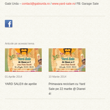
Gabi Urda –
contact@gabiurda.ro
/
www.yard-sale.ro
/ FB: Garage Sale
Articole pe aceeasi tema
01 Aprilie 2014
10 Martie 2014
YARD SALE® de aprilie
Primavara reciclam cu Yard
Sale pe 22 martie @ Dianei
4!