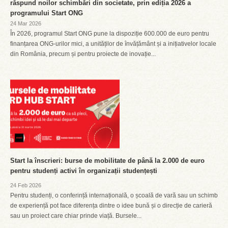
răspund noilor schimbări din societate, prin ediția 2026 a
programului Start ONG
24 Mar 2026
În 2026, programul Start ONG pune la dispoziție 600.000 de euro pentru
finanțarea ONG-urilor mici, a unităților de învățământ și a inițiativelor locale
din România, precum și pentru proiecte de inovație...
Start la înscrieri: burse de mobilitate de până la 2.000 de euro
pentru studenți activi în organizații studențești
24 Feb 2026
Pentru studenți, o conferință internațională, o școală de vară sau un schimb
de experiență pot face diferența dintre o idee bună și o direcție de carieră
sau un proiect care chiar prinde viață. Bursele...