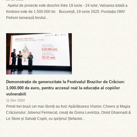
Apelul de proiecte este deschis între 19 iunie - 24 iulie; Valoarea totală a
fondului este de 1.500.000 lei. București, 19 iunie 2025. Fundația OMV
Petrom lansează fondul...
Demonstrație de generozitate la Festivalul Brazilor de Crăciun:
1.000.000 de euro, pentru accesul real la educație al copiilor
vulnerabili
11 Dec 2024
Primii trei brazi cei mai râvniți au fost: Apărătoarea Viselor, Cheers și Magia
Crăciunului: Jobenul Fermecat, creați de Doina Levintza, Omid Ghannadi &
Le Store și Salvați Copiii, cu sprijinul Ștefaniei...