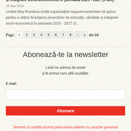
19 Sep 2024
United Way România invită organizațiile neguvernamentale să aplice
pentru a obține finanțarea proiectelor de educație, sănătate și integrare
socio-economică în perioada 2025 - 2027 (3...
Page:
1
2
3
4
5
6
7
8
›
»
din 68
Abonează-te la newsletter
Lasă-ne adresa de email
și fii primul care află noutățile.
E-mail:
Abonare
Termeni și condiții privind prelucrarea datelor cu caracter personal