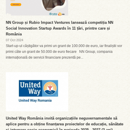
NN Group și Rubio Impact Ventures lansează competiția NN
Social Innovation Startup Awards în 11 țări, printre care și
România
07 Oct 2024
Start-up-ul câștigător va primi un grant de 100.000 de euro, iar finaliștii vor
primi câte un grant de 50.000 de euro fiecare NN Group, compania
internațională de servicii financiare prezentă pe...
United Way România invită organizațiile neguvernamentale să
aplice pentru a obține finanțarea proiectelor de educație, sănătate
și integrare socio-economică în perioada 2025 - 2027 (3 ani).