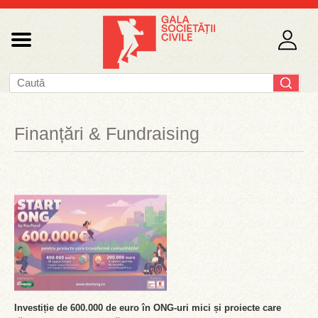
Finanțări & Fundraising
Investiție de 600.000 de euro în ONG-uri mici și proiecte care