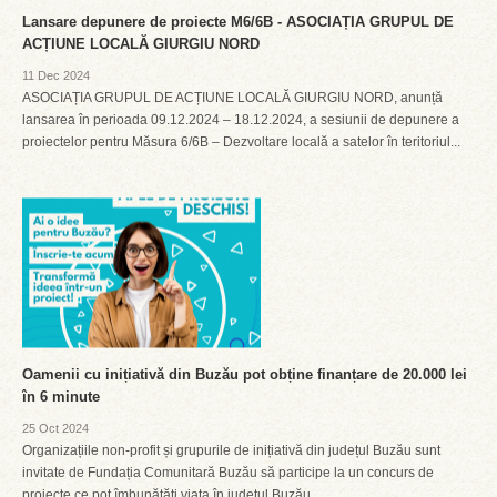
Lansare depunere de proiecte M6/6B - ASOCIAȚIA GRUPUL DE
ACȚIUNE LOCALĂ GIURGIU NORD
11 Dec 2024
ASOCIAȚIA GRUPUL DE ACȚIUNE LOCALĂ GIURGIU NORD, anunță
lansarea în perioada 09.12.2024 – 18.12.2024, a sesiunii de depunere a
proiectelor pentru Măsura 6/6B – Dezvoltare locală a satelor în teritoriul...
Oamenii cu inițiativă din Buzău pot obține finanțare de 20.000 lei
în 6 minute
25 Oct 2024
Organizațiile non-profit și grupurile de inițiativă din județul Buzău sunt
invitate de Fundația Comunitară Buzău să participe la un concurs de
proiecte ce pot îmbunătăți viața în județul Buzău....