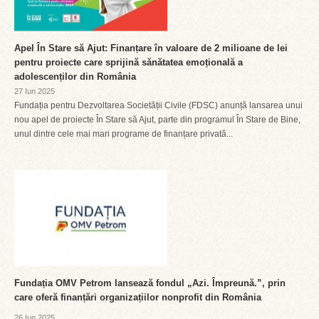
Apel În Stare să Ajut: Finanțare în valoare de 2 milioane de lei
pentru proiecte care sprijină sănătatea emoțională a
adolescenților din România
27 Iun 2025
Fundația pentru Dezvoltarea Societății Civile (FDSC) anunță lansarea unui
nou apel de proiecte În Stare să Ajut, parte din programul În Stare de Bine,
unul dintre cele mai mari programe de finanțare privată...
Fundația OMV Petrom lansează fondul „Azi. Împreună.”, prin
care oferă finanțări organizațiilor nonprofit din România
26 Iun 2025