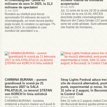
în cinematografe - peste 63
vizitelor înainte de montarea
milioane de euro în 2025, la 11,2
acoperișului
milioane de spectatori
09 Iun 2026
Joi, 11 iunie de la ora 18.30 și sâm
11 Iun 2026
13 iunie de la ora 10.00, ARCEN
Românii au cheltuit anul trecut
deschide porțile cinematografului
aproximativ 63 milioane de euro în
Marconi din Calea Griviței 137 pent
cinematografe, un nivel record pentru
serie de vizite ghidate. Sunt ultimel
piața locală, în creștere cu aproape 7%
zile înainte de montarea,...
față de 2024, în condițiile în care
numărul de spectatori s-a...
CARMINA BURANA – punere
Stray Lights Festival aduce trei
grandioasă în scenă pe 21
zile de muzică alternativă, post
februarie 2027 la SALA
punk, experimental și noise, în
PALATULUI, cu tenorul ŞTEFAN
31 iulie și 2 august, în Bucureșt
von KORCH în linia solistică
la Control Club
09 Iun 2026
09 Iun 2026
CARMINA BURANA - lucrarea
Între 31 iulie și 2 august, clubul Con
emblemă a muzicii clasice va fi pusă în
din București devine gazda primei ed