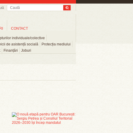
ută
RI
CONTACT
turilor individuale/colective
icii de asistență socială
Protecția mediului
t
Finanțări
Joburi