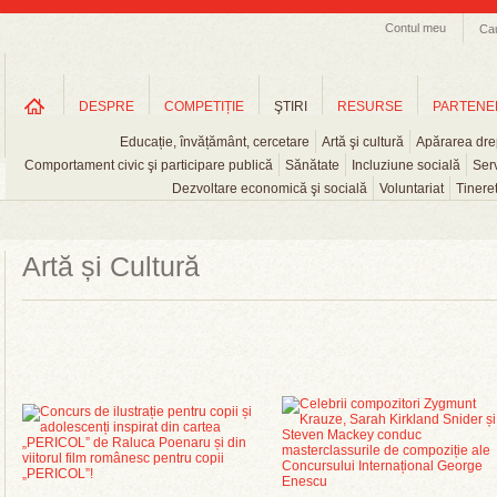
Contul meu
Ca
DESPRE
COMPETIȚIE
ŞTIRI
RESURSE
PARTENE
Educație, învățământ, cercetare
Artă şi cultură
Apărarea drep
Comportament civic şi participare publică
Sănătate
Incluziune socială
Serv
Dezvoltare economică şi socială
Voluntariat
Tinere
Artă și Cultură