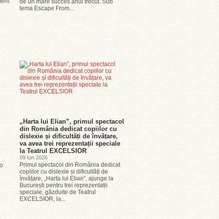
ment
de un mare succes anul trecut. Sub
tema Escape From...
„Harta lui Elian”, primul spectacol
din România dedicat copiilor cu
dislexie și dificultăți de învățare,
va avea trei reprezentații speciale
la Teatrul EXCELSIOR
09 Iun 2026
Primul spectacol din România dedicat
-o
copiilor cu dislexie și dificultăți de
învățare, „Harta lui Elian”, ajunge la
București pentru trei reprezentații
speciale, găzduite de Teatrul
EXCELSIOR, la...