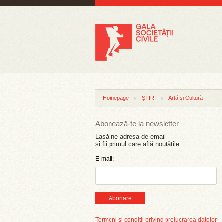
Homepage
ȘTIRI
Artă și Cultură
Abonează-te la newsletter
Lasă-ne adresa de email
și fii primul care află noutățile.
E-mail:
Abonare
Termeni și condiții privind prelucrarea datelor