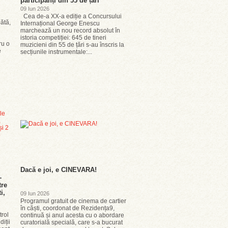
participanți din 55 de țări
09 Iun 2026
Cea de-a XX-a ediție a Concursului
bătă,
Internațional George Enescu
marchează un nou record absolut în
istoria competiției: 645 de tineri
ru o
muzicieni din 55 de țări s-au înscris la
e
secțiunile instrumentale:...
Dacă e joi, e CINEVARA!
-
tre
i,
09 Iun 2026
Programul gratuit de cinema de cartier
în căști, coordonat de Rezidența9,
trol
continuă și anul acesta cu o abordare
iții
curatorială specială, care s-a bucurat