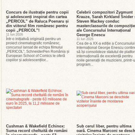
Concurs de ilustrație pentru copii
Celebrii compozitori Zygmunt
și adolescenți inspirat din cartea
Krauze, Sarah Kirkland Snider 
„PERICOL” de Raluca Poenaru și
Steven Mackey conduc
din viitorul film românesc pentru
masterclassurile de compoziție
copii „PERICOL”!
ale Concursului Internațional
11 Iun 2026
George Enescu
Într-o inițiativă originală pentru un
11 Iun 2026
proiect cinematografic românesc,
Cea de-a XX-a ediție a Concursului
concursul lansat de echipa filmului
Internațional George Enescu conti
„PERICOL”, SchneiderPen România și
să își consolideze statutul de platf
European School of Comics le oferă
internațională de excelență pentru
copiilor și adolescenților...
noile generații de muzicieni, printr-
program...
Cushman & Wakefield Echinox:
Sub cerul liber, pentru ultima
Suma record cheltuită de români
oară. Cinema Marconi se desch