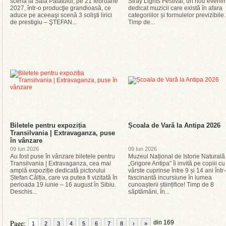
scenă la Sala Palatului, pe 21 februarie
Stray Lights Festival, un nou eveni
2027, într-o producţie grandioasă, ce
dedicat muzicii care există în afara
aduce pe aceeaşi scenă 3 solişti lirici
categoriilor și formulelor previzibile.
de prestigiu – ŞTEFAN...
Timp de...
Biletele pentru expoziția
Școala de Vară la Antipa 2026
Transilvania | Extravaganza, puse
în vânzare
09 Iun 2026
09 Iun 2026
Au fost puse în vânzare biletele pentru
Muzeul Național de Istorie Naturală
Transilvania | Extravaganza, cea mai
„Grigore Antipa” îi invită pe copiii cu
amplă expoziție dedicată pictorului
vârste cuprinse între 9 și 14 ani într
Ștefan Câlția, care va putea fi vizitată în
fascinantă incursiune în lumea
perioada 19 iunie – 16 august în Sibiu.
cunoașterii științifice! Timp de 8
Deschis...
săptămâni, în...
Page:
din 169
1
2
3
4
5
6
7
8
›
»