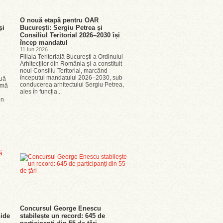
O nouă etapă pentru OAR
și
București: Sergiu Petrea și
Consiliul Teritorial 2026–2030 își
încep mandatul
11 Iun 2026
Filiala Teritorială București a Ordinului
Arhitecților din România și-a constituit
noul Consiliu Teritorial, marcând
începutul mandatului 2026–2030, sub
nuă
conducerea arhitectului Sergiu Petrea,
ormă
ales în funcția...
un
Concursul George Enescu
ide
stabilește un record: 645 de