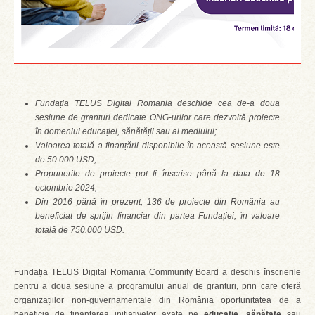
Fundația TELUS Digital Romania deschide cea de-a doua
sesiune de granturi dedicate ONG-urilor care dezvoltă proiecte
în domeniul educației, sănătății sau al mediului;
Valoarea totală a finanțării disponibile în această sesiune este
de 50.000 USD;
Propunerile de proiecte pot fi înscrise până la data de 18
octombrie 2024;
Din 2016 până în prezent, 136 de proiecte din România au
beneficiat de sprijin financiar din partea Fundației, în valoare
totală de 750.000 USD.
Fundația TELUS Digital Romania Community Board a deschis înscrierile
pentru a doua sesiune a programului anual de granturi, prin care oferă
organizațiilor non-guvernamentale din România oportunitatea de a
beneficia de finanțarea inițiativelor axate pe
educație
,
sănătate
sau