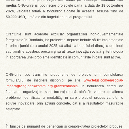
mediu
. ONG-urile își pot înscrie proiectele până la data de
18 octombrie
2024
, valoarea totală a fondurilor alocate în această sesiune fiind de
50.000 USD
, jumătate din bugetul anual al programului.
Granturile sunt acordate exclusiv organizațiilor non-guvernamentale
înregistrate în România, iar proiectele depuse trebuie să fie implementate
în prima jumătate a anului 2025, să aibă ca beneficiari direcți copii, tineri
sau familiile acestora, precum și să utilizeze
inovația socială și tehnologia
în abordarea unei probleme identificate în comunitățile în care sunt active.
ONG-urile pot transmite propunerile de proiecte prin completarea
formularului de înscriere disponibil pe site:
www.telus.com/en/social-
impact/giving-back/community-grants/romania
. În formularea cererii de
finanțare, organizațiile sunt încurajate să aibă în vedere detalierea
problemei identificate, a modalității în care proiectul propus va oferi o
soluție inovatoare, prin acțiuni concrete, cât și a rezultatelor măsurabile
așteptate.
În funcție de numărul de beneficiari și complexitatea proiectelor propuse,