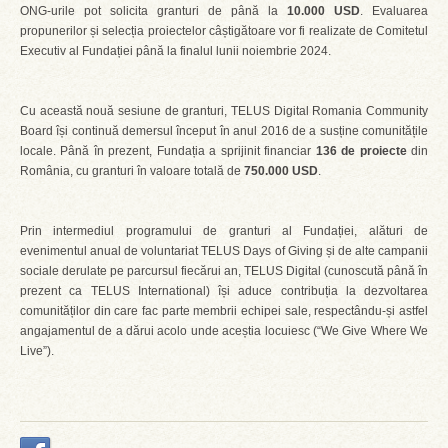
ONG-urile pot solicita granturi de până la
10.000 USD
. Evaluarea
propunerilor și selecția proiectelor câștigătoare vor fi realizate de Comitetul
Executiv al Fundației până la finalul lunii noiembrie 2024.
Cu această nouă sesiune de granturi, TELUS Digital Romania Community
Board își continuă demersul început în anul 2016 de a susține comunitățile
locale. Până în prezent, Fundația a sprijinit financiar
136 de proiecte
din
România, cu granturi în valoare totală de
750.000 USD
.
Prin intermediul programului de granturi al Fundației, alături de
evenimentul anual de voluntariat TELUS Days of Giving și de alte campanii
sociale derulate pe parcursul fiecărui an, TELUS Digital (cunoscută până în
prezent ca TELUS International) își aduce contribuția la dezvoltarea
comunităților din care fac parte membrii echipei sale, respectându-și astfel
angajamentul de a dărui acolo unde aceștia locuiesc (“We Give Where We
Live”).