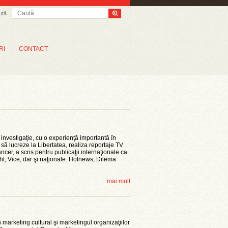
ută
RI
CONTACT
 investigaţie, cu o experienţă importantă în
e să lucreze la Libertatea, realiza reportaje TV
cer, a scris pentru publicaţii internaţionale ca
ht, Vice, dar şi naţionale: Hotnews, Dilema
mai mult
marketing cultural şi marketingul organizaţiilor