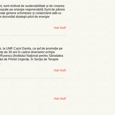
et, sunt motivat de sustenabilitate și de crearea
 bazate pe energie regenerabilă.Sunt de părere
poate genera schimbare și colaborând atât cu
am dezvoltat strategii-pilot de energie
mai mult
re, la UMF Carol Davila, ca șef de promoție pe
timp de 30 ani în cadrul diverselor echipe
usescu [Institutul Național pentru Sănatatea
ul de Primiri Urgențe, în Secția de Terapie
..
mai mult
mai mult