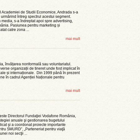
ul Academiei de Studii Economice, Andrada s-a
, urmărind întreg spectrul acestui segment.
 media, s-a îndreptat apoi spre advertising,
ânia. Pasiunea pentru marketing și
at catre zona ...
mai mult
ia, învățarea nonformală sau voluntariatul.
iverse organizații de tineret unde fost implicat în
nale și internaționale. Din 1999 până în prezent
ene în cadrul Agenției Naționale pentru
mai mult
este Directorul Fundaţiei Vodafone România,
ategiei anuale şi gestionarea bugetului
licat şi a coordonat proiecte importante
ntru SMURD”, „Parteneriat pentru viaţă
ei noi secţii ...