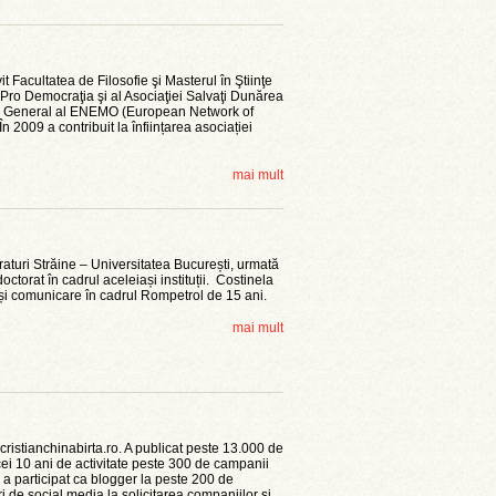
t Facultatea de Filosofie şi Masterul în Ştiinţe
ei Pro Democraţia şi al Asociaţiei Salvaţi Dunărea
tar General al ENEMO (European Network of
 2009 a contribuit la înființarea asociației
mai mult
eraturi Străine – Universitatea București, urmată
ctorat în cadrul aceleiași instituții. Costinela
și comunicare în cadrul Rompetrol de 15 ani.
mai mult
cristianchinabirta.ro. A publicat peste 13.000 de
 cei 10 ani de activitate peste 300 de campanii
, a participat ca blogger la peste 200 de
i de social media la solicitarea companiilor şi