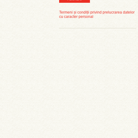
Termeni și condiții privind prelucrarea datelor
cu caracter personal