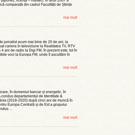
sm japonez, licență + master). În anul 2007 a
ică comparată din cadrul Facultății de Științe
mai mult
 de jurnalist acum mai bine de 20 de ani, la
at cariera în televiziune la Realitatea TV, RTV
 4 ani de radio la Digi FM, în prezent este, tot în
ibile voci la Europa FM, unde îl ascultăm în
mai mult
care, în domeniul bancar și energetic, în
A condus departamentul de Identitate &
nia (2018-2020) după cinci ani de muncă în
tru Europa Centrală și de Est a grupului
ndus ...
mai mult