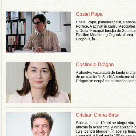
Costel Popa
Costel Popa, psihoterapeut, a absolvi
Politice. A activat în cadrul Asociaţi
şi Delta. A ocupat funcţia de Secre
Election Monitoring Organizations). În
Ecopolis, în ...
Costinela Drăgan
A absolvit Facultatea de Limbi și Lit
de un master în Studii Americane și do
Drăgan se ocupă de sustenabilitate 
Cristian China-Birta
Scrie de peste 10 ani pe blogul său, 
articole în acest timp. A organizat în
cu şi pentru bloggeri. În acelaşi timp
campanii. A ţinut peste 100 de cursur