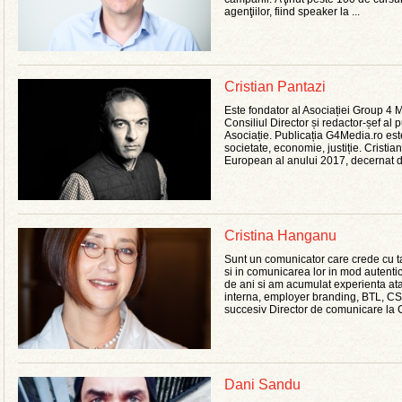
agenţiilor, fiind speaker la ...
Cristian Pantazi
Este fondator al Asociației Group 
Consiliul Director și redactor-șef al 
Asociație. Publicația G4Media.ro est
societate, economie, justiție. Cristi
European al anului 2017, decernat de
Cristina Hanganu
Sunt un comunicator care crede cu ta
si in comunicarea lor in mod autenti
de ani si am acumulat experienta atat
interna, employer branding, BTL, CSR 
succesiv Director de comunicare la 
Dani Sandu