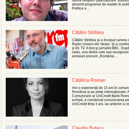
istoria religiilor (specializare: budi
absolvit programul de master în polit
Politice a ...
Cătălin Striblea
Cătălin Striblea şi-a început cariera
Radio Unison din Vaslui. Şi-a continu
şi B1 TV. A fost şi jurnalist BBC. După
radio, una dintre cele mai recognosc
emisiuni precum „România ...
Cătălina Roman
Are o experiență de 15 ani în comuni
România și pe piețe internaționale. 
Comunicare al UniCredit Bank Româ
echipă, a coordonat comunicarea pen
UniCredit timp 3 ani, iar anterior a co
Claudiu Butacu