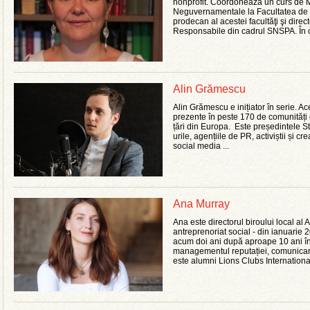
nonprofit. Coordonează un curs de 
Neguvernamentale la Facultatea de
prodecan al acestei facultăţi şi direc
Responsabile din cadrul SNSPA. În ca
Alin Grămescu
Alin Grămescu e inițiator în serie. A
prezente în peste 170 de comunități d
țări din Europa. Este președintele S
urile, agențiile de PR, activiștii și c
social media ...
Ana Murray
Ana este directorul biroului local a
antreprenoriat social - din ianuarie
acum doi ani după aproape 10 ani în 
managementul reputației, comunicar
este alumni Lions Clubs International,