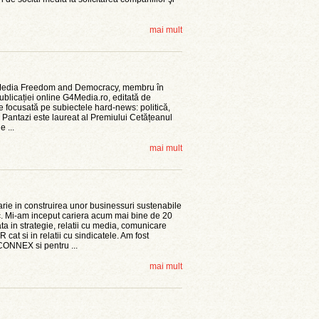
mai mult
4 Media Freedom and Democracy, membru în
publicației online G4Media.ro, editată de
e focusată pe subiectele hard-news: politică,
an Pantazi este laureat al Premiului Cetățeanul
 ...
mai mult
rie in construirea unor businessuri sustenabile
c. Mi-am inceput cariera acum mai bine de 20
a in strategie, relatii cu media, comunicare
cat si in relatii cu sindicatele. Am fost
CONNEX si pentru ...
mai mult