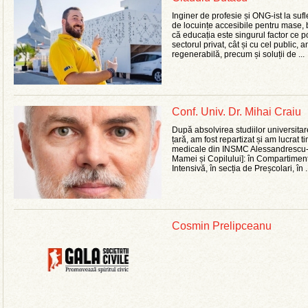
Inginer de profesie și ONG-ist la sufl
de locuințe accesibile pentru mase,
că educația este singurul factor ce 
sectorul privat, cât și cu cel public, 
regenerabilă, precum și soluții de ...
Conf. Univ. Dr. Mihai Craiu
După absolvirea studiilor universita
țară, am fost repartizat și am lucrat 
medicale din INSMC Alessandrescu-R
Mamei și Copilului]: în Compartiment
Intensivă, în secția de Preșcolari, în .
Cosmin Prelipceanu