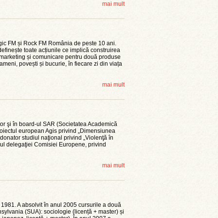
mai mult
gic FM și Rock FM România de peste 10 ani.
efinește toate acțiunile ce implică construirea
 marketing și comunicare pentru două produse
ni, povești și bucurie, în fiecare zi din viața
mai mult
or şi în board-ul SAR (Societatea Academică
oiectul european Agis privind „Dimensiunea
donator studiul naţional privind „Violenţă în
riul delegaţiei Comisiei Europene, privind
mai mult
 1981. A absolvit în anul 2005 cursurile a două
nsylvania (SUA): sociologie (licență + master) și