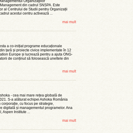
Managementul Organizaţiilor
 Management din cadrul SNSPA. Este
tor al Centrului de Studii pentru Organizații
drul acestui centru activează ...
mai mult
cesta a co-inițiat programe educaționale
in țară și proiecte civice implementate în 12
tation Europe și lucrează pentru a ajuta ONG-
reatorii de conținut să folosească uneltele din
mai mult
l Ashoka - cea mai mare rețea globală de
 2021. S-a alăturat echipei Ashoka România
corporație, cu focus pe strategie,
e digitală și managementul programelor. Ana
 Aspen Institute ...
mai mult