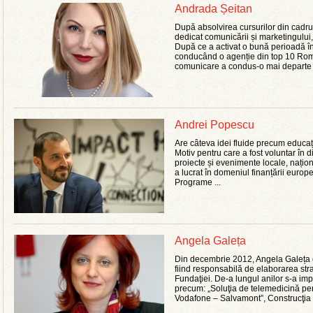
Andrada Șeitan
După absolvirea cursurilor din cadr
dedicat comunicării și marketingului
După ce a activat o bună perioadă în
conducând o agenție din top 10 Rom
comunicare a condus-o mai departe at
Andrei Popescu
Are câteva idei fluide precum educaț
Motiv pentru care a fost voluntar în d
proiecte și evenimente locale, națio
a lucrat în domeniul finanțării europ
Programe ...
Angela Galeța
Din decembrie 2012, Angela Galeța 
fiind responsabilă de elaborarea str
Fundaţiei. De-a lungul anilor s-a imp
precum: „Soluţia de telemedicină pe
Vodafone – Salvamont”, Construcţia un