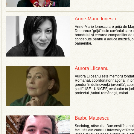
Anne-Marie Ionescu
Anne-Marie Ionescu are grijă de Ma
Deoarece ”grijă” este cuvântul care d
brandului și crearea campaniilor de
concepute pentru a aduce muzică, oame
oamenilor.
Aurora Liiceanu
Aurora Liiceanu este membru fondat
Română), coordonator naţional în pr
gender în delincvenţă juvenilă", coor
şcoli", ISE - UNICEF, evaluator în ju
proiectul „Valori româneşti, valori ...
Barbu Mateescu
Sociolog, născut la București în anul
facultăți din cadrul University of Pen