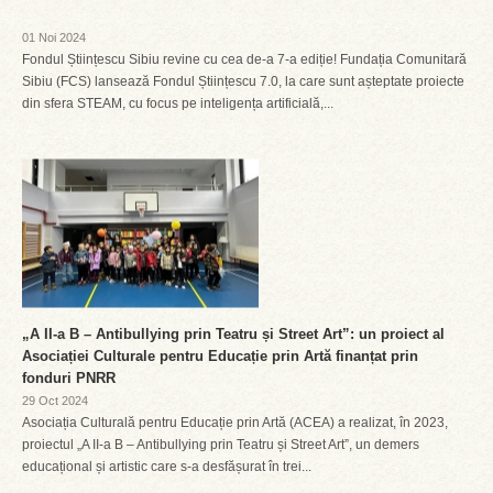
01 Noi 2024
Fondul Științescu Sibiu revine cu cea de-a 7-a ediție! Fundația Comunitară
Sibiu (FCS) lansează Fondul Științescu 7.0, la care sunt așteptate proiecte
din sfera STEAM, cu focus pe inteligența artificială,...
„A II-a B – Antibullying prin Teatru și Street Art”: un proiect al
Asociației Culturale pentru Educație prin Artă finanțat prin
fonduri PNRR
29 Oct 2024
Asociația Culturală pentru Educație prin Artă (ACEA) a realizat, în 2023,
proiectul „A II-a B – Antibullying prin Teatru și Street Art”, un demers
educațional și artistic care s-a desfășurat în trei...