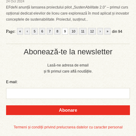
24 Oct 2024
EFdeN anunță lansarea proiectului pilot „SustenAbilitate 2.0” – primul curs
opțional dedicat elevilor de liceu care explorează în mod aplicat și inovator
conceptele de sustenabilitate. Proiectul, susținut...
Page:
«
‹
5
6
7
8
9
10
11
12
›
»
din 94
Abonează-te la newsletter
Lasă-ne adresa de email
și fii primul care află noutățile.
E-mail:
Abonare
Termeni și condiții privind prelucrarea datelor cu caracter personal