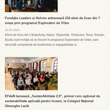
Fundația Leaders și Holcim antrenează 210 elevi de liceu din 7
orașe prin programul Exploratori de Viitor
24 Oct 2024
Elevii de liceu din Câmpulung, Adjud, Târgoviște, Timișoara, Teiuș, Roman,
Buzău sunt invitați să se înscrie în programul Exploratori de Viitor, care
dezvoltă competențe de leadership și angajabilitate și...
EFdeN lansează „SustenAbilitate 2.0”, primul curs opțional de
sustenabilitate aplicată pentru liceeni, la Colegiul Național
Gheorghe Lazăr