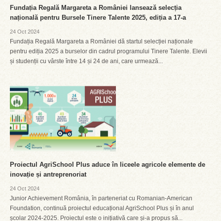
Fundația Regală Margareta a României lansează selecția
națională pentru Bursele Tinere Talente 2025, ediția a 17-a
24 Oct 2024
Fundația Regală Margareta a României dă startul selecției naționale
pentru ediția 2025 a burselor din cadrul programului Tinere Talente. Elevii
și studenții cu vârste între 14 și 24 de ani, care urmează...
Proiectul AgriSchool Plus aduce în liceele agricole elemente de
inovație și antreprenoriat
24 Oct 2024
Junior Achievement România, în parteneriat cu Romanian-American
Foundation, continuă proiectul educațional AgriSchool Plus și în anul
școlar 2024-2025. Proiectul este o inițiativă care și-a propus să...