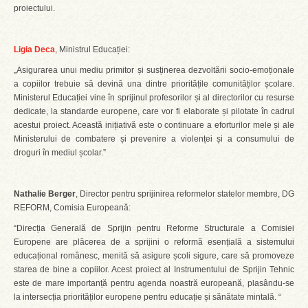
proiectului.
Ligia Deca
, Ministrul Educației:
„Asigurarea unui mediu primitor și susținerea dezvoltării socio-emoționale
a copiilor trebuie să devină una dintre prioritățile comunităților școlare.
Ministerul Educației vine în sprijinul profesorilor și al directorilor cu resurse
dedicate, la standarde europene, care vor fi elaborate și pilotate în cadrul
acestui proiect. Această inițiativă este o continuare a eforturilor mele și ale
Ministerului de combatere și prevenire a violenței și a consumului de
droguri în mediul școlar.”
Nathalie Berger
, Director pentru sprijinirea reformelor statelor membre, DG
REFORM, Comisia Europeană:
“Direcția Generală de Sprijin pentru Reforme Structurale a Comisiei
Europene are plăcerea de a sprijini o reformă esențială a sistemului
educațional românesc, menită să asigure școli sigure, care să promoveze
starea de bine a copiilor. Acest proiect al Instrumentului de Sprijin Tehnic
este de mare importanță pentru agenda noastră europeană, plasându-se
la intersecția priorităților europene pentru educație și sănătate mintală. “