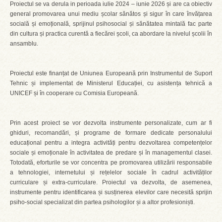
Proiectul se va derula in perioada iulie 2024 – iunie 2026 și are ca obiectiv
general promovarea unui mediu școlar sănătos și sigur în care învățarea
socială și emoțională, sprijinul psihosocial și sănătatea mintală fac parte
din cultura și practica curentă a fiecărei școli, ca abordare la nivelul școlii în
ansamblu.
Proiectul este finanțat de Uniunea Europeană prin Instrumentul de Suport
Tehnic și implementat de Ministerul Educației, cu asistența tehnică a
UNICEF și în cooperare cu Comisia Europeană.
Prin acest proiect se vor dezvolta instrumente personalizate, cum ar fi
ghiduri, recomandări, și programe de formare dedicate personalului
educațional pentru a integra activități pentru dezvoltarea competențelor
sociale și emoționale în activitatea de predare și în managementul clasei.
Totodată, eforturile se vor concentra pe promovarea utilizării responsabile
a tehnologiei, internetului și rețelelor sociale în cadrul activităților
curriculare și extra-curriculare. Proiectul va dezvolta, de asemenea,
instrumente pentru identificarea și susținerea elevilor care necesită sprijin
psiho-social specializat din partea psihologilor și a altor profesioniști.