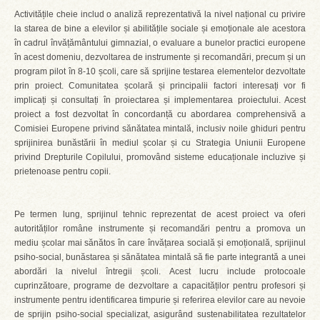
Activitățile cheie includ o analiză reprezentativă la nivel național cu privire
la starea de bine a elevilor și abilitățile sociale și emoționale ale acestora
în cadrul învățământului gimnazial, o evaluare a bunelor practici europene
în acest domeniu, dezvoltarea de instrumente și recomandări, precum și un
program pilot în 8-10 școli, care să sprijine testarea elementelor dezvoltate
prin proiect. Comunitatea școlară și principalii factori interesați vor fi
implicați și consultați în proiectarea și implementarea proiectului. Acest
proiect a fost dezvoltat în concordanță cu abordarea comprehensivă a
Comisiei Europene privind sănătatea mintală, inclusiv noile ghiduri pentru
sprijinirea bunăstării în mediul școlar și cu Strategia Uniunii Europene
privind Drepturile Copilului, promovând sisteme educaționale incluzive și
prietenoase pentru copii.
Pe termen lung, sprijinul tehnic reprezentat de acest proiect va oferi
autorităților române instrumente și recomandări pentru a promova un
mediu școlar mai sănătos în care învățarea socială și emoțională, sprijinul
psiho-social, bunăstarea și sănătatea mintală să fie parte integrantă a unei
abordări la nivelul întregii școli. Acest lucru include protocoale
cuprinzătoare, programe de dezvoltare a capacităților pentru profesori și
instrumente pentru identificarea timpurie și referirea elevilor care au nevoie
de sprijin psiho-social specializat, asigurând sustenabilitatea rezultatelor