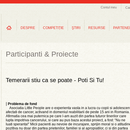
Contul meu
Ca
DESPRE
COMPETIȚIE
ŞTIRI
RESURSE
PARTENE
Participanti & Proiecte
Temerarii stiu ca se poate - Poti Si Tu!
|
Problema de fond
Asociatia Little People are o experienta vasta in a lucra cu copii si adolescen
afectati de cancer, activand in domeniul reabilitarii de peste 15 ani in Romania.
Afirmatia cea mai puternica pe care l-am auzit din partea tuturor tinerilor care
lupta impotriva cancerului, si care au pus baza acestui proiect, a fost: “Nu ne
luati speranta!” Micii pacienti au nevoie de incurajare, sprijin moral si o atitudin
pozitiva nu doar din partea prietenilor, familiei si al apropiatilor, ci si din partea