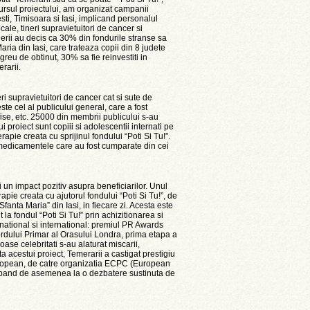
ursul proiectului, am organizat campanii
sti, Timisoara si Iasi, implicand personalul
cale, tineri supravietuitori de cancer si
nerii au decis ca 30% din fondurile stranse sa
ria din Iasi, care trateaza copii din 8 judete
reu de obtinut, 30% sa fie reinvestiti in
rarii.
ri supravietuitori de cancer cat si sute de
este cel al publicului general, care a fost
fise, etc. 25000 din membrii publicului s-au
 proiect sunt copiii si adolescentii internati pe
apie creata cu sprijinul fondului “Poti Si Tu!”.
la medicamentele care au fost cumparate din cei
un impact pozitiv asupra beneficiarilor. Unul
apie creata cu ajutorul fondului “Poti Si Tu!”, de
fanta Maria” din Iasi, in fiecare zi. Acesta este
 la fondul “Poti Si Tu!” prin achizitionarea si
 national si international: premiul PR Awards
rdului Primar al Orasului Londra, prima etapa a
oase celebritati s-au alaturat miscarii,
ta acestui proiect, Temerarii a castigat prestigiu
 European, de catre organizatia ECPC (European
cipand de asemenea la o dezbatere sustinuta de