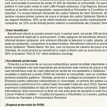
care sunt purtate in prezent de peste 25 000 de membrii ai comunitatii. Pe parc
publice in cele patru orase in care Little People activeaza: Cluj-Napoca, Bucure
medical al sectiilor de oncopediatrie, reprezentanti ai Primariilor si Consiliilor lo
voluntari. Cu ocazia Adunarii Generale din cadrul Taberei de Vara Temerarii, ti
sprijine crearea primei camere de joaca si terapie din cadrul Spitalului Sfanta Ma
ale regiunii Moldova, 30% sa fie oferiti medicilor oncologi pentru medicamente g
campanie, iar 10% sa fie folositi pentru intalniri si evenimente ale Clubului Teme
|
Date beneficiari
Beneficiarii directi ai acestui proiect sunt, in primul rand, cei peste 200 de tine
actuali pacienti implicati in acest proiect. O alta categorie de beneficiari directi 
informat despre campanie, prin emisiuni difuzate la televizor si radio, pliante, a
alaturat campaniei, cumparand si purtand bratara. Beneficiarii indirecti ai acestui
sectia Spitalului “Sfanta Maria” din Iasi, care se bucura de camera de joaca si ter
Totodata, de acest proiect au beneficiat si copiii si tinerii care au avut acces 
30% ai fondului “Poti Si Tu!” oferit medicilor oncologi.
|
Rezultatele proiectului
Proiectul s-a bucurat de un succes extraordinar, avand rezultate importante si 
dintre rezultatele cele mai importante ale proiectului este camera de joaca si ter
care beneficiaza sute de copii internati pe sectia de oncopediatrie a Spitalului “S
rezultatul a implicarii a peste 25000 de membrii ai comunitatii, care au contribuit
purtarea bratarilor galbene. Totodata, proiectul a castigat recunoastere la nivel
Romania pentru implicare extraordinara in comunitate, un premiu din partea Lo
proiectului a primit locul II in cadrul Galei Societatii Civile din anul 2010. Numer
exprimand solidaritatea lor fata de tinerii care lupta impotriva cancerului. Datori
international, fiind recunoscut ca fiind cel mai activ grup de pacienti la nivel
Cancer Patient Coalition – Coalitia Europeana a Pacientilor cu Cancer), parti
Comisia de Sanatate a Parlamentului Romaniei.
|
Bugetul proiectului (in RON)