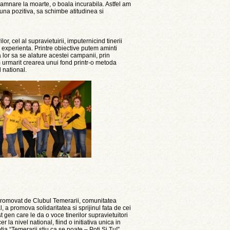
ndamnare la moarte, o boala incurabila. Astfel am
, una pozitiva, sa schimbe atitudinea si
r, cel al supravietuirii, imputernicind tinerii
r experienta. Printre obiective putem aminti
 lor sa se alature acestei campanii, prin
 urmarit crearea unui fond printr-o metoda
l national.
 promovat de Clubul Temerarii, comunitatea
, a promova solidaritatea si sprijinul fata de cei
t gen care le da o voce tinerilor supravietuitori
er la nivel national, fiind o initiativa unica in
ia “Temerarii stiu ca se poate – Poti Si Tu!”,