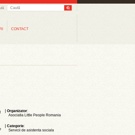
ută
RI
CONTACT
|
Organizator
:
t
Asociatia Little People Romania
|
Categorie
:
e
Servicii de asistenta sociala