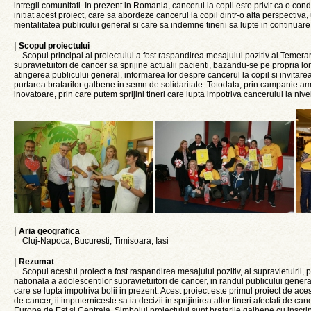
intregii comunitati. In prezent in Romania, cancerul la copil este privit ca o co
initiat acest proiect, care sa abordeze cancerul la copil dintr-o alta perspectiva
mentalitatea publicului general si care sa indemne tinerii sa lupte in continuare
|
Scopul proiectului
Scopul principal al proiectului a fost raspandirea mesajului pozitiv al Temerarilo
supravietuitori de cancer sa sprijine actualii pacienti, bazandu-se pe propria lo
atingerea publicului general, informarea lor despre cancerul la copil si invitarea
purtarea bratarilor galbene in semn de solidaritate. Totodata, prin campanie am
inovatoare, prin care putem sprijini tineri care lupta impotriva cancerului la nive
|
Aria geografica
Cluj-Napoca, Bucuresti, Timisoara, Iasi
|
Rezumat
Scopul acestui proiect a fost raspandirea mesajului pozitiv, al supravietuirii,
nationala a adolescentilor supravietuitori de cancer, in randul publicului general
care se lupta impotriva bolii in prezent. Acest proiect este primul proiect de aces
de cancer, ii imputerniceste sa ia decizii in sprijinirea altor tineri afectati de canc
Europa de Est si Centrala. Simbolul proiectului sunt bratarile galbene cu inscript