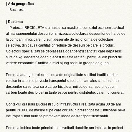
|
Aria geografica
Bucuresti
|
Rezumat
Proiectul RECICLETA s-a nascut ca reactie la contextul economic actual
al managementului deseurilor si vizeaza colectarea deseurilor de hartie de
la companii mici, care nu sunt deservite de nicio forma de colectare
selectiva, din cauza cantitatilor reduse de deseuri pe care le produc.
Colectorii specializati se deplaseaza doar pentru cantitati care depasesc
sute de kg, deoarece doar in acest fel este rentabil pentru ei din punct de
vedere economic. Cantitatile mici ajung astfel la groapa de gunoi.
Pentru a adauga proiectului nota de originalitate si stiind traditia tarilor
vestice in ceea ce priveste transportul sustenabil am ales ca transportul
deseurilor sa se faca cu o cargo-bicicleta, mijloc de transport neutru in
carbon foarte des folosit in tarile estice pentru distributie, catering, curierat.
Contextul orasului Bucuresti cu o infrastructura realizata acum 30 de ani
pentru 20.000 de masini si pe care circula in prezent peste 2 milioane ne-a
incurajat si mai mult sa promovam ideea de transport sustenabil.
Pentru a imbina toate principiile dezvoltarii durabile am implicat in proiect