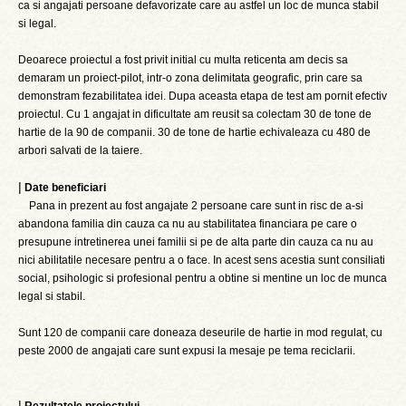
ca si angajati persoane defavorizate care au astfel un loc de munca stabil
si legal.
Deoarece proiectul a fost privit initial cu multa reticenta am decis sa
demaram un proiect-pilot, intr-o zona delimitata geografic, prin care sa
demonstram fezabilitatea idei. Dupa aceasta etapa de test am pornit efectiv
proiectul. Cu 1 angajat in dificultate am reusit sa colectam 30 de tone de
hartie de la 90 de companii. 30 de tone de hartie echivaleaza cu 480 de
arbori salvati de la taiere.
|
Date beneficiari
Pana in prezent au fost angajate 2 persoane care sunt in risc de a-si
abandona familia din cauza ca nu au stabilitatea financiara pe care o
presupune intretinerea unei familii si pe de alta parte din cauza ca nu au
nici abilitatile necesare pentru a o face. In acest sens acestia sunt consiliati
social, psihologic si profesional pentru a obtine si mentine un loc de munca
legal si stabil.
Sunt 120 de companii care doneaza deseurile de hartie in mod regulat, cu
peste 2000 de angajati care sunt expusi la mesaje pe tema reciclarii.
|