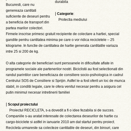
durabila
Bucuresti, care nu
genereaza cantitati
|
Categorie
:
suficiente de deseuri pentru
Protectia mediului
a beneficia de transport din
partea marilor colectori.
Firmele inscrise primesc gratuit recipiente de colectare a hartiei, special
gandite pentru cantitatea minima pe care o vor ridica recicletele – 25
kilograme. In functie de cantitatea de hartie generata cantitatile variaza
intre 25 si 200 de kg.
O alta categorie de beneficiari sunt persoanele in dificultate aflate in
programele sociale ale partenerilor nostri. Biciclistii au fost selectionati din
randul parintilor care beneficiaza de consiliere socio-psihologica in cadrul
Centrului SOS de Consiliere si Sprijin. Astfel le-a fost oferit un loc de munca
stabil, in conditii legale, care le ofera venitul necesar pentru a asigura cel
putin minimul necesar intretinerii familiei
|
Scopul proiectului
Proiectul RECICLETA, s-a dovedit a fi o idee fezabila si de succes.
Companiile s-au aratat interesate de colectarea deseurilor de hartie cu
cargo-biciclete si astfel in ianuarie 2010 am dat startul pentru proiect.
Recicleta urmareste sa colecteze cantitatile de deseuri, din birouri, care