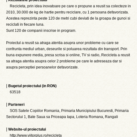
Rezultatele proiectului
Recicleta, prin idea inovatoare pe care o propune a reusit sa colecteze in
2010, 30.000 de kg de hartie pentru reciclare, cu 1 persoana defavorizata.
Acestea reprezinta peste 120 de metri cubi deviati de la groapa de gunoi si
reciclati in fiecare luna.
Sunt 120 de companii inscrise in program.
Proiectul a reusit sa atraga atentia asupra unor probleme cu care se
confrunta mediul urban, deseurile si poluarea rezultata din transport. Prin
buna expunere media, presa scrisa si online, TV si radio, Recicleta a reusit
sa atraga atentia asupra celor 2 probleme pe care le adreseaza dar si
asupra perceptiei persoanelor defavorizate.
|
Bugetul proiectului (in RON)
63518
|
Parteneri
SOS Satele Copiilor Romania, Primaria Municipiului Bucuresti, Primaria
Sectorului 1, Bate Saua sa Priceapa Iapa, Loteria Romana, Rangali
|
Website-ul proiectului
http://www.viitorplus.ro/recicleta