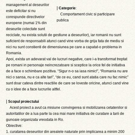
management al deseurilor
|
Categorie
:
este deficitar si nu
Comportament civic si participare
corespunde directivelor
publica
europene (numai 1% din
deseurile colectate sunt
reciclate, nu exista solutii de gestiune a deseurilor), iar romanii nu sunt
suficient de responsabili atunci cand vine vorba de grija fata de mediu si
nici nu sunt constienti de dimensiunea pe care a capatat-o problema in
Romania.
Apoi, exista un adevarat val de lucruri negative, care i-a transformat treptat
pe romani in personaje neincrezatoare si sceptice la orice fel de initiativa
de a face o schimbare pozitiva. “Sigur n-o sa iasa nimic!”, “Romania nu are
nici o sansa, nu e ca alte tari”, “de ce eu, cand sunt atatia care nu fac nimic”
sunt doar cateva dintre reactiile de care se loveste oricine, atunci cand vine
cu o idee de a face lucrurile altfel.
|
Scopul proiectului
Acest proiect a avut ca misiune convingerea si mobilizarea cetatenilor si
autoritatilor de a lua parte la cea mai mare initiativa de curatare a tarii de
gunoaie organizata vreodata in Ro.
Obiective:
1. curatarea deseurilor din arealele naturale prin implicarea a minim 200