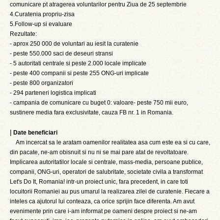
comunicare pt atragerea voluntarilor pentru Ziua de 25 septembrie
4.Curatenia propriu-zisa
5.Follow-up si evaluare
Rezultate:
- aprox 250 000 de voluntari au iesit la curatenie
- peste 550.000 saci de deseuri stransi
- 5 autoritati centrale si peste 2.000 locale implicate
- peste 400 companii si peste 255 ONG-uri implicate
- peste 800 organizatori
- 294 parteneri logistica implicati
- campania de comunicare cu buget 0: valoare- peste 750 mii euro,
sustinere media fara exclusivitate, cauza FB nr. 1 in Romania.
|
Date beneficiari
Am incercat sa le aratam oamenilor realitatea asa cum este ea si cu care,
din pacate, ne-am obisnuit si nu ni se mai pare atat de revoltatoare.
Implicarea autoritatilor locale si centrale, mass-media, persoane publice,
companii, ONG-uri, operatori de salubritate, societate civila a transformat
Let's Do It, Romania! intr-un proiect unic, fara precedent, in care toti
locuitorii Romaniei au pus umarul la realizarea zilei de curatenie. Fiecare a
inteles ca ajutorul lui conteaza, ca orice sprijin face diferenta. Am avut
evenimente prin care i-am informat pe oameni despre proiect si ne-am