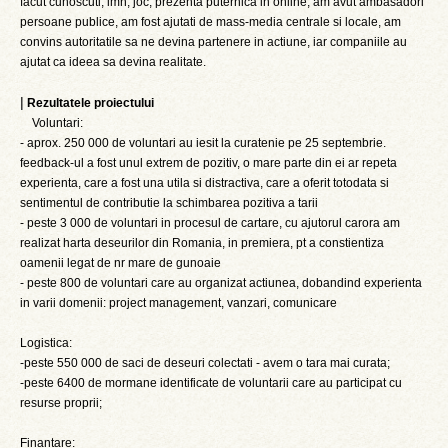
facut cunoscuti, imn, joc, prezenta puternica in online, am avut ambasadori
persoane publice, am fost ajutati de mass-media centrale si locale, am
convins autoritatile sa ne devina partenere in actiune, iar companiile au
ajutat ca ideea sa devina realitate.
|
Rezultatele proiectului
Voluntari:
- aprox. 250 000 de voluntari au iesit la curatenie pe 25 septembrie.
feedback-ul a fost unul extrem de pozitiv, o mare parte din ei ar repeta
experienta, care a fost una utila si distractiva, care a oferit totodata si
sentimentul de contributie la schimbarea pozitiva a tarii
- peste 3 000 de voluntari in procesul de cartare, cu ajutorul carora am
realizat harta deseurilor din Romania, in premiera, pt a constientiza
oamenii legat de nr mare de gunoaie
- peste 800 de voluntari care au organizat actiunea, dobandind experienta
in varii domenii: project management, vanzari, comunicare
Logistica:
-peste 550 000 de saci de deseuri colectati - avem o tara mai curata;
-peste 6400 de mormane identificate de voluntarii care au participat cu
resurse proprii;
Finantare: