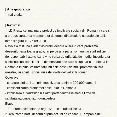
|
Aria geografica
nationala
|
Rezumat
LDIR este cel mai mare proiect de implicare sociala din Romania care si-
a propus curatarea mormanelor de gunoi din arealele naturale ale tarii,
intr-o singura zi - 25.09.2010.
Nevoia a fost una evidenta:vorbim despre o tara in care problema
deseurilor este foarte grava, iar pe de alta parte, romanii nu sunt suficient
de responsabili atunci cand vine vorba de grija fata de mediul inconjurator
si nici nu sunt constienti de dimensiunea pe care a capatat-o problema in
Romania.In plus, voluntariatul nu este destul de mult promovat in tara
noastra, iar spiritul social nu este foarte dezvoltat la romani.
Obiective:
- curatarea intregii tari prin mobilizarea a minim 200 000 oameni
- constientizarea problemei deseurilor in Romania
- implicarea autoritatilor si a altor parteneri:mass-media,firme de
salubritate,companii,ong-uri,vedete
Etape:
1.Formarea echipelor de organizare centrala si locala
2.Realizarea hartii deseurilor prin actiuni de cartare 3.Campania de