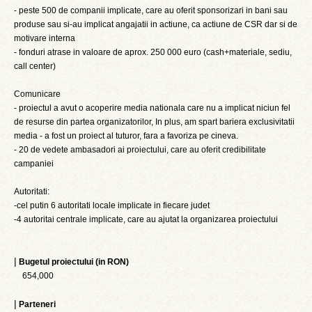
- peste 500 de companii implicate, care au oferit sponsorizari in bani sau
produse sau si-au implicat angajatii in actiune, ca actiune de CSR dar si de
motivare interna
- fonduri atrase in valoare de aprox. 250 000 euro (cash+materiale, sediu,
call center)
Comunicare
- proiectul a avut o acoperire media nationala care nu a implicat niciun fel
de resurse din partea organizatorilor, In plus, am spart bariera exclusivitatii
media - a fost un proiect al tuturor, fara a favoriza pe cineva.
- 20 de vedete ambasadori ai proiectului, care au oferit credibilitate
campaniei
Autoritati:
-cel putin 6 autoritati locale implicate in fiecare judet
-4 autoritai centrale implicate, care au ajutat la organizarea proiectului
|
Bugetul proiectului (in RON)
654,000
|
Parteneri