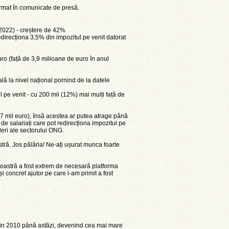
ormat în comunicate de presă.
 2022) - creștere de 42%
direcționa 3,5% din impozitul pe venit datorat
euro (față de 3,9 milioane de euro în anul
 la nivel național pornind de la datele
 pe venit - cu 200 mii (12%) mai mulți față de
(57 mil euro), însă acestea ar putea atrage până
 de salariați care pot redirecționa impozitul pe
deri ale sectorului ONG.
ră. Jos pălăria! Ne-ați ușurat munca foarte
oastră a fost extrem de necesară platforma
 și concret ajutor pe care l-am primit a fost
 din 2010 până astăzi, devenind cea mai mare