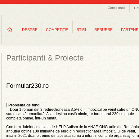
Contul meu
Ca
DESPRE
COMPETIȚIE
ŞTIRI
RESURSE
PARTENE
Participanti & Proiecte
Formular230.ro
|
Problema de fond
Doar 1 român din 3 redirecționează 3,5% din impozitul pe venit către un ON
sau o cauză umanitară. Asta deși nu costă nimic, iar formularul 230 se poate
completa online, într-un minut.
Conform datelor colectate de HELP Autism de la ANAF, ONG-urile din România
ar putea obține 180 milioane de euro din redirecționarea impozitului de venit,
însă în 2021 doar o treime din această sumă a intrat în conturile organizațiilor 