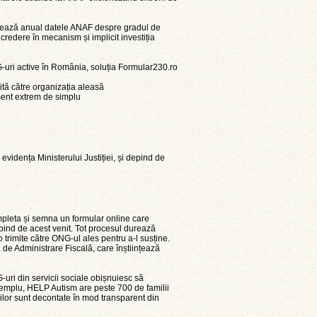
ucrează anual datele ANAF despre gradul de
redere în mecanism și implicit investiția
-uri active în România, soluția Formular230.ro
mită către organizația aleasă
rument extrem de simplu
evidența Ministerului Justiției, și depind de
ompleta și semna un formular online care
epind de acest venit. Tot procesul durează
 trimite către ONG-ul ales pentru a-l susține.
 de Administrare Fiscală, care înștiințează
-uri din servicii sociale obișnuiesc să
xemplu, HELP Autism are peste 700 de familii
piilor sunt decontate în mod transparent din