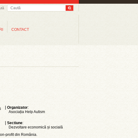
ută
RI
CONTACT
|
Organizator
:
G
Asociația Help Autism
|
Sectiune
:
Dezvoltare economică și socială
non-profit din România.