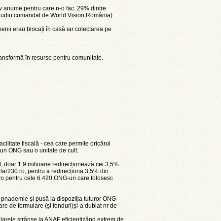
iv anume pentru care n-o fac. 29% dintre
(studiu comandat de World Vision România).
nii erau blocați în casă iar colectarea pe
ransformă în resurse pentru comunitate.
ilitate fiscală - cea care permite oricărui
 un ONG sau o unitate de cult.
at, doar 1,9 milioane redirecționează cei 3,5%
ular230.ro, pentru a redirecționa 3,5% din
uro pentru cele 6.420 ONG-uri care folosesc
nademie și pusă la dispoziția tuturor ONG-
are de formulare (și fonduri)și-a dublat nr de
ularele strânse la ANAF eficientizând extrem de