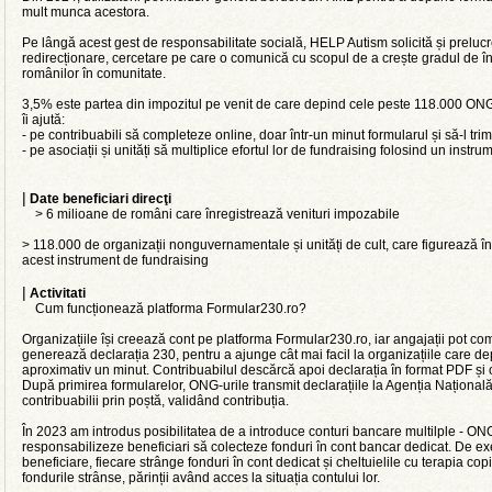
mult munca acestora.
Pe lângă acest gest de responsabilitate socială, HELP Autism solicită și prel
redirecționare, cercetare pe care o comunică cu scopul de a crește gradul de înc
românilor în comunitate.
3,5% este partea din impozitul pe venit de care depind cele peste 118.000 ONG
îi ajută:
- pe contribuabili să completeze online, doar într-un minut formularul și să-l tri
- pe asociații și unități să multiplice efortul lor de fundraising folosind un inst
|
Date beneficiari direcţi
> 6 milioane de români care înregistrează venituri impozabile
> 118.000 de organizații nonguvernamentale și unități de cult, care figurează în 
acest instrument de fundraising
|
Activitati
Cum funcționează platforma Formular230.ro?
Organizațiile își creează cont pe platforma Formular230.ro, iar angajații pot c
generează declarația 230, pentru a ajunge cât mai facil la organizațiile care d
aproximativ un minut. Contribuabilul descărcă apoi declarația în format PDF și o
După primirea formularelor, ONG-urile transmit declarațiile la Agenția Națională
contribuabilii prin poștă, validând contribuția.
În 2023 am introdus posibilitatea de a introduce conturi bancare multilple - ONG
responsabilizeze beneficiari să colecteze fonduri în cont bancar dedicat. De e
beneficiare, fiecare strânge fonduri în cont dedicat și cheltuielile cu terapia co
fondurile strânse, părinții având acces la situația contului lor.