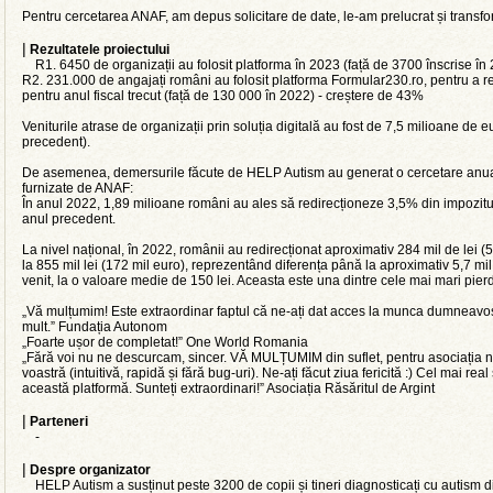
Pentru cercetarea ANAF, am depus solicitare de date, le-am prelucrat și transf
|
Rezultatele proiectului
R1. 6450 de organizații au folosit platforma în 2023 (față de 3700 înscrise în
R2. 231.000 de angajați români au folosit platforma Formular230.ro, pentru a re
pentru anul fiscal trecut (față de 130 000 în 2022) - creștere de 43%
Veniturile atrase de organizații prin soluția digitală au fost de 7,5 milioane de 
precedent).
De asemenea, demersurile făcute de HELP Autism au generat o cercetare anuală
furnizate de ANAF:
În anul 2022, 1,89 milioane români au ales să redirecționeze 3,5% din impozitul
anul precedent.
La nivel național, în 2022, românii au redirecționat aproximativ 284 mil de lei 
la 855 mil lei (172 mil euro), reprezentând diferența până la aproximativ 5,7 mil
venit, la o valoare medie de 150 lei. Aceasta este una dintre cele mai mari pier
„Vă mulțumim! Este extraordinar faptul că ne-ați dat acces la munca dumneavost
mult.” Fundația Autonom
„Foarte ușor de completat!” One World Romania
„Fără voi nu ne descurcam, sincer. VĂ MULȚUMIM din suflet, pentru asociația n
voastră (intuitivă, rapidă și fără bug-uri). Ne-ați făcut ziua fericită :) Cel mai real
această platformă. Sunteți extraordinari!” Asociația Răsăritul de Argint
|
Parteneri
-
|
Despre organizator
HELP Autism a susținut peste 3200 de copii și tineri diagnosticați cu autism