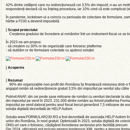
42% dintre cetățenii care nu redirecționează cei 3,5% din impozit, n-au un mot
respondenți declară că nu înțeleg procedura, iar 10% cred că este complicat 
În pandemie, lockdown-ul a coincis cu perioada de colectare de formulare, oame
hârtie a F230 a devenit imposibilă.
|
Scopul proiectului
Creșterea gradului de încredere al românilor într-un instrument fiscal ce se t
În 2023 ne-am propus:
- să creștem cu 30% nr de organizații care folosesc platforma
- să dublăm nr de formulare colectate cu ajutorul soluției
|
Acoperire
-
|
Rezumat
90% din organizațiile non-profit din România își finanțează misiunea dintr-o fac
angajat român să redirecționeze gratuit 3,5% din impozitul pe venitul său către
Potrivit ANAF, din cei peste șase milioane de români cu venituri declarate la st
din impozitul pe venit în 2023. 231.000 dintre români au folosit platforma Form
impozitul pe venit datorat pentru anul fiscal trecut generând 7,5 milioane de e
soluția digitală dezvoltată de HELP Autism.
Soluția www.FORMULAR230.RO a fost dezvoltată de asociația HELP Autism în p
urilor din România, în mod gratuit. Optimizată în 2023, soluția digitală de colect
ONG-uri care o folosesc, câștigând încrederea sectorului prin facilități precum:
Din 2024, utilizatorii pot inclusiv genera borderouri XML pentru a depune form