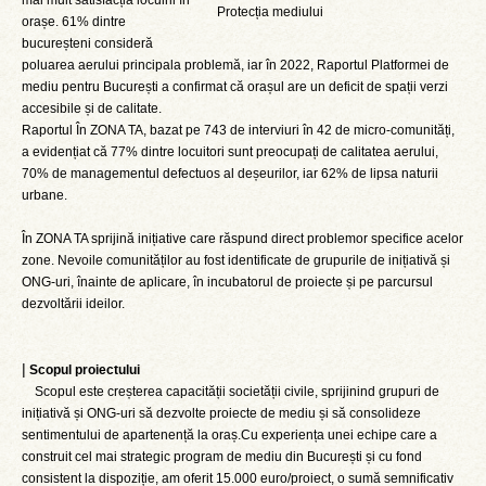
mai mult satisfacția locuirii în
Protecția mediului
orașe. 61% dintre
bucureșteni consideră
poluarea aerului principala problemă, iar în 2022, Raportul Platformei de
mediu pentru București a confirmat că orașul are un deficit de spații verzi
accesibile și de calitate.
Raportul În ZONA TA, bazat pe 743 de interviuri în 42 de micro-comunități,
a evidențiat că 77% dintre locuitori sunt preocupați de calitatea aerului,
70% de managementul defectuos al deșeurilor, iar 62% de lipsa naturii
urbane.
În ZONA TA sprijină inițiative care răspund direct problemor specifice acelor
zone. Nevoile comunităților au fost identificate de grupurile de inițiativă și
ONG-uri, înainte de aplicare, în incubatorul de proiecte și pe parcursul
dezvoltării ideilor.
|
Scopul proiectului
Scopul este creșterea capacității societății civile, sprijinind grupuri de
inițiativă și ONG-uri să dezvolte proiecte de mediu și să consolideze
sentimentului de apartenență la oraș.Cu experiența unei echipe care a
construit cel mai strategic program de mediu din București și cu fond
consistent la dispoziție, am oferit 15.000 euro/proiect, o sumă semnificativ