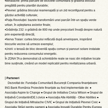
•Mihalache: prima parcare de biciclete comunitară și grădina blocului
pregătită pentru plantări durabile;
•Plevnei: grădina blocului reamenajată și un zid reconfigurat pentru a
găzdui activități culturale;
•Piața Revoluției: bazele transformării unei parcări într-un spațiu verde
urban, în așteptarea avizelor finale;
•Grădinița 232: o grădină de 800 mp unde preșcolarii învață despre natură
prin experiență directă;
•Nerva Traian: curtea blocului refăcută după anvelopare, inspirând
blocurile vecine să urmeze exemplul;
•Unirii: o terasă de bloc devenită spațiu comun și panouri solare instalate
pentru reducerea consumului energetic.
În ZONA TA a demonstrat că schimbările reale se nasc din inițiative locale
bine susținute, creând un model replicabil pentru revitalizarea urbană.
|
Parteneri
Dezvoltat de: Fundația Comunitară București Compania finanțatoare:
ING Bank România Proiectele finanțate au fost implementate de: ●
Asociația Aspire to Change ● Grupul de Initiativa Civica Wilson ● Grupul de
Inițiativă ConstantinIDE.I.civice ● Asociația Alte Abilități - Other Abilities ●
Grupul de Inițiativă Mihalache CIVIC ● Grupul de Inițiativă Plevnei Civic ●
Asociația Străzi pentru oameni ● Asociația Inovații Durabile Pentru Europa