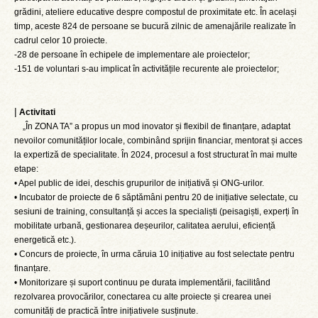
grădini, ateliere educative despre compostul de proximitate etc. În același
timp, aceste 824 de persoane se bucură zilnic de amenajările realizate în
cadrul celor 10 proiecte.
-28 de persoane în echipele de implementare ale proiectelor;
-151 de voluntari s-au implicat în activitățile recurente ale proiectelor;
|
Activitati
„În ZONA TA” a propus un mod inovator și flexibil de finanțare, adaptat
nevoilor comunităților locale, combinând sprijin financiar, mentorat și acces
la expertiză de specialitate. În 2024, procesul a fost structurat în mai multe
etape:
• Apel public de idei, deschis grupurilor de inițiativă și ONG-urilor.
• Incubator de proiecte de 6 săptămâni pentru 20 de inițiative selectate, cu
sesiuni de training, consultanță și acces la specialiști (peisagiști, experți în
mobilitate urbană, gestionarea deșeurilor, calitatea aerului, eficiență
energetică etc.).
• Concurs de proiecte, în urma căruia 10 inițiative au fost selectate pentru
finanțare.
• Monitorizare și suport continuu pe durata implementării, facilitând
rezolvarea provocărilor, conectarea cu alte proiecte și crearea unei
comunități de practică între inițiativele susținute.