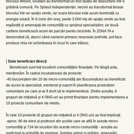
blocului Wilson, locatarii au transformat un fost spațiu de depozitare într-o
grădină comună. Pe Splaiul Independenței, vecinii au transformat terasa
blocului într-un spațiu verde, iar scara blocului este acum iluminată cu
energie solară. În 9 zone din oraș, peste 3.000 mp de spațiu verde au fost
regândiți și amenajați de comunități cu sprijinul specialiștilor, iar două
cartiere beneficiază acum de parcări pentru biciclete. În ZONA TA a
demonstrat că, atunci când oamenii primesc resursele potrivite, pot face
produce chia rei schimbarea în locul în care trăiesc.
|
Date beneficiari direcţi
Beneficiarii sunt toți locuitorii comunităților finanțate. Pe lângă asta,
menționăm. În cadrul incubatorului de proiecte:
-40 bucureșteni din 20 de micro-comunități ale Bucureștiului au beneficiat
de acces la specialiști, mentorat și suport în planificarea proiectelor
comunitare pe care și-ar fi dorit să le implementeze. Dintre aceștia, 6
grupuri de inițiativă și 4 ONG-uri au primit finanțare pentru implementarea a
10 proiecte comunitare de mediu.
În cele 10 proiecte (6 grupuri de inițiativă și 4 ONG-uri) au fost implicați:
-aprox. 90 de elevi și profesori din școlile care se află în aceste micro-
comunități și 734 de locuitori din aceste micro-comunități - aceștia au
participat la activități de plantare, îngrijire arbori și grădini, amenajări