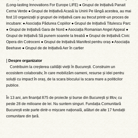
(Long-lasting Innovations For Europe LIFE) ● Grupul de Inițiativă Panait
Cerna Verde ● Grupul de Inițiativă Acasă la Unirii Pe lângă acestea, au mai
fost 10 organizații și grupuri de inițiativă care au trecut printr-un proces de
incubare: ● Asociația Pădurea Copiilor ● Grupul de Inițiativă Titulescu Parc
● Grupul de Inițiativă Gara de Nord ● Asociația Romanian Angel Appeal ●
Grupul de Inițiativă Să punem soarele la treabă ● Grupul de Inițiativă Civic
Opera din Cotroceni ● Grupul de Inițiativă Manifest pentru oraș ● Asociația
Beehave ● Grupul de de Inițiativă Aer în cartier
|
Despre organizator
Contribuim la creșterea calității vieții în București. Construim un
ecosistem colaborativ, în care mobilizăm oameni, resurse și idei pentru
soluții cu impact în oraș, de la scara blocului la scara mare a politicilor
publice.
În 13 ani, am finanțat 875 de proiecte și burse din București și Ilfov, cu
peste 28 de milioane de lei. Nu suntem singuri. Fundația Comunitară
București este parte dintr-o mișcare națională, alături de alte 17 fundații
comunitare din țară.