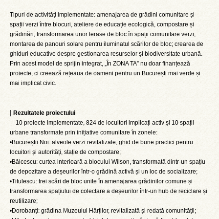
Tipuri de activități implementate: amenajarea de grădini comunitare și
spații verzi între blocuri, ateliere de educație ecologică, compostare și
grădinări; transformarea unor terase de bloc în spații comunitare verzi,
montarea de panouri solare pentru iluminatul scărilor de bloc; crearea de
ghiduri educative despre gestionarea resurselor și biodiversitate urbană.
Prin acest model de sprijin integrat, „În ZONA TA” nu doar finanțează
proiecte, ci creează rețeaua de oameni pentru un București mai verde și
mai implicat civic.
|
Rezultatele proiectului
10 proiecte implementate, 824 de locuitori implicați activ și 10 spații
urbane transformate prin inițiative comunitare în zonele:
•Bucureștii Noi: alveole verzi revitalizate, ghid de bune practici pentru
locuitori și autorități, stație de compostare;
•Bălcescu: curtea interioară a blocului Wilson, transformată dintr-un spațiu
de depozitare a deșeurilor într-o grădină activă și un loc de socializare;
•Titulescu: trei scări de bloc unite în amenajarea grădinilor comune și
transformarea spațiului de colectare a deșeurilor într-un hub de reciclare și
reutilizare;
•Dorobanți: grădina Muzeului Hărților, revitalizată și redată comunității;