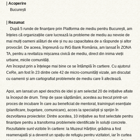
|
Acoperire
București
|
Rezumat
După 5 runde de finanțare prin Platforma de mediu pentru București, am
înțeles că organizațiile care lucrează la probleme de mediu au nevoie de
mai mulți oameni alături de ele și nu au capacitatea de a răspunde și altor
provocări. De aceea, împreună cu ING Bank România, am lansat În ZONA
TA, pentru a revitaliza mișcarea civică de mediu, direct din inima vieții
urbane, micile comunități.
Am început prin a înțelege mai bine ce se întâmplă în cartiere. Cu ajutorul
CeRe, am fost în 23 dintre cele 42 de micro-comunități vizate, am discutat
cu oamenii și am cartografiat problemele de mediu care îi afectează.
Apoi, am lansat un apel deschis de idei și am selectat 20 de inițiative aflate
la început de drum. Timp de șase săptămâni, acestea au trecut printr-un
proces de incubare în care au beneficiat de mentorat, traininguri esențiale
(planificare, bugetare, comunicare), acces la specialiști și sprijin în
dezvoltarea proiectelor. Dintre acestea, 10 inițiative au fost selectate pentru
finanțare pentru a transforma problemele identificate în soluții concrete.
Rezultatele sunt vizibile în cartiere: la Muzeul Hărților, grădina a fost
reamenajată și a devenit un spațiu de refugiu pentru vizitatori, iar în curtea