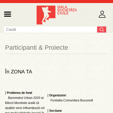
Participanti & Proiecte
În ZONA TA
|
Problema de fond
|
Organizator
:
Barometrul Urban 2020 al
Fundatia Comunitara Bucuresti
Băncii Mondiale arată că
spațiile verzi influențează cel
|
Sectiune
: