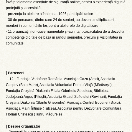
învățat elemente esențiale de siguranță online, pentru o experiență digitală
protejată și accesibilă
- prezența la ateliere a însemnat 1926 participări unice
- 30 de persoane, dintre care 24 de seniori, au devenit multiplicatori,
mentori în comunitățile lor, pentru atelierele de digitalizare
- 11 organizații non-guvernamentale și-au întărit capacitatea de a dezvolta
competențe digitale de bază în rândul seniorilor, precum și vizibilitatea în
comunitate
-
|
Parteneri
12 - Fundația Vodafone România, Asociația Oaza (Arad), Asociația
Caspev (Baia Mare), Asociația Voluntariat Pentru Viață (Mărășești),
Fundația Creștină Diakonia Filiala Odorheiu Secuiesc, Biblioteca
Județeană Argeș (Pitești), Asociaţia Glasul Sufletului (Rovinari), Fundația
Creștină Diakonia (Sfântu Gheorghe), Asociația Centrul Bucuriei (Sibiu),
Asociația Mâini Întinse (Tulcea), Asociația pentru Dezvoltare Comunitară
Florian Cristescu (Tunru Măgurele)
|
Despre organizator