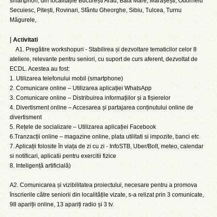
smartphon, din localitățile București Arad, Baia Mare, Mărășești, Odorheiu
Secuiesc, Pitești, Rovinari, Sfântu Gheorghe, Sibiu, Tulcea, Turnu
Măgurele,
|
Activitati
A1. Pregătire workshopuri - Stabilirea și dezvoltare tematicilor celor 8
ateliere, relevante pentru seniori, cu suport de curs aferent, dezvoltat de
ECDL. Acestea au fost:
1. Utilizarea telefonului mobil (smartphone)
2. Comunicare online – Utilizarea aplicației WhatsApp
3. Comunicare online – Distribuirea informațiilor și a fișierelor
4. Divertisment online – Accesarea și partajarea conținutului online de
divertisment
5. Rețele de socializare – Utilizarea aplicației Facebook
6.Tranzacții online – magazine online, plata utilitati si impozite, banci etc
7. Aplicații folosite în viața de zi cu zi - InfoSTB, Uber/Bolt, meteo, calendar
si notificari, aplicatii pentru exercitii fizice
8. Inteligență artificială)
A2. Comunicarea și vizibilitatea proiectului, necesare pentru a promova
înscrierile către seniorii din localitățile vizate, s-a relizat prin 3 comunicate,
98 apariții online, 13 apariți radio și 3 tv.