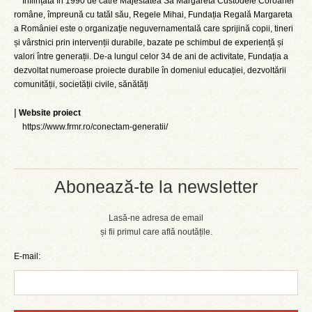
Înființată în 1990 de către Majestatea Sa Margareta Custodele Coroanei
române, împreună cu tatăl său, Regele Mihai, Fundația Regală Margareta
a României este o organizație neguvernamentală care sprijină copii, tineri
și vârstnici prin intervenții durabile, bazate pe schimbul de experiență și
valori între generații. De-a lungul celor 34 de ani de activitate, Fundația a
dezvoltat numeroase proiecte durabile în domeniul educației, dezvoltării
comunității, societății civile, sănătăți
|
Website proiect
https://www.frmr.ro/conectam-generatii/
Abonează-te la newsletter
Lasă-ne adresa de email
și fii primul care află noutățile.
E-mail: