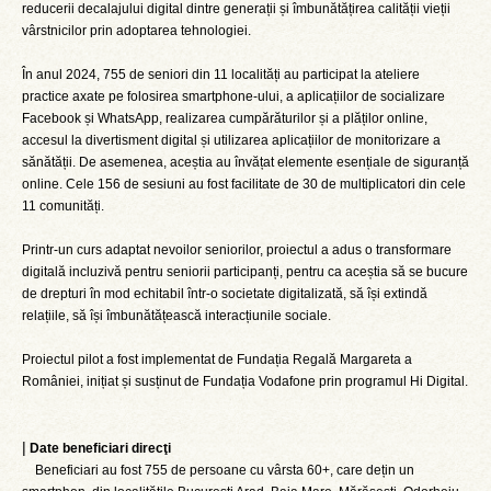
reducerii decalajului digital dintre generații și îmbunătățirea calității vieții
vârstnicilor prin adoptarea tehnologiei.
În anul 2024, 755 de seniori din 11 localități au participat la ateliere
practice axate pe folosirea smartphone-ului, a aplicațiilor de socializare
Facebook și WhatsApp, realizarea cumpărăturilor și a plăților online,
accesul la divertisment digital și utilizarea aplicațiilor de monitorizare a
sănătății. De asemenea, aceștia au învățat elemente esențiale de siguranță
online. Cele 156 de sesiuni au fost facilitate de 30 de multiplicatori din cele
11 comunități.
Printr-un curs adaptat nevoilor seniorilor, proiectul a adus o transformare
digitală incluzivă pentru seniorii participanți, pentru ca aceștia să se bucure
de drepturi în mod echitabil într-o societate digitalizată, să își extindă
relațiile, să își îmbunătățească interacțiunile sociale.
Proiectul pilot a fost implementat de Fundația Regală Margareta a
României, inițiat și susținut de Fundația Vodafone prin programul Hi Digital.
|
Date beneficiari direcţi
Beneficiari au fost 755 de persoane cu vârsta 60+, care dețin un