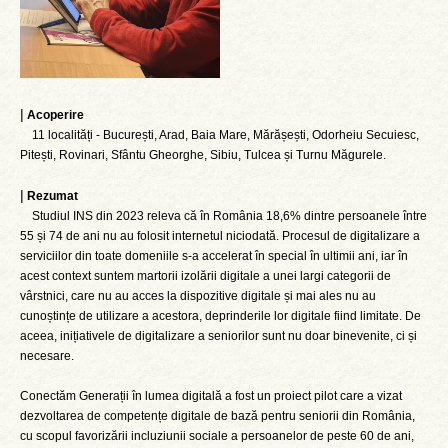
|
Acoperire
11 localități - București, Arad, Baia Mare, Mărășești, Odorheiu Secuiesc,
Pitești, Rovinari, Sfântu Gheorghe, Sibiu, Tulcea și Turnu Măgurele.
|
Rezumat
Studiul INS din 2023 releva că în România 18,6% dintre persoanele între
55 și 74 de ani nu au folosit internetul niciodată. Procesul de digitalizare a
serviciilor din toate domeniile s-a accelerat în special în ultimii ani, iar în
acest context suntem martorii izolării digitale a unei largi categorii de
vârstnici, care nu au acces la dispozitive digitale și mai ales nu au
cunoștințe de utilizare a acestora, deprinderile lor digitale fiind limitate. De
aceea, inițiativele de digitalizare a seniorilor sunt nu doar binevenite, ci și
necesare.
Conectăm Generații în lumea digitală a fost un proiect pilot care a vizat
dezvoltarea de competențe digitale de bază pentru seniorii din România,
cu scopul favorizării incluziunii sociale a persoanelor de peste 60 de ani,