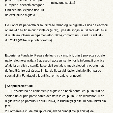
plasează pe locul 2 în topul
Incluziune socială
european, această categorie
fiind cea mai expusă riscului
de excluziune digitală.
Ce îi oprește pe vârstnici să utilizeze tehnologiile digitale? Frica de escrocii
online (47%), lipsa cunoștințelor (46%), lipsa de sprijin în utilizare (41%) și
dificultatea folosirii echipamentelor (36%), conform unui studiu cantitativ
din 2019 (Wilhelm şi colaboratorii).
Experiența Fundației Regale de lucru cu vârstnicii, prin 3 proiecte sociale
naționale, ne-a arătat că adeseori accesul seniorilor la informații practice,
aflate la un click distanță, la servicii sociale și medicale, ori la oportunități
de îmbătrânire activă este limitat de lipsa abilităților digitale. Echipa de
specialiști a Fundației a identificat principalele lor nevoi.
|
Scopul proiectului
1. Dezvoltarea de competențe digitale de bază pentru cel puțin 500 de
seniori unici, prin participarea acestora la cel puțin 93 de workshopuri de
digitalizare pe parcursul anului 2024, în București și alte 10 comunități din
țară;
2. Formarea a 20 de multiplicatori, având cunoștințe și abilități de