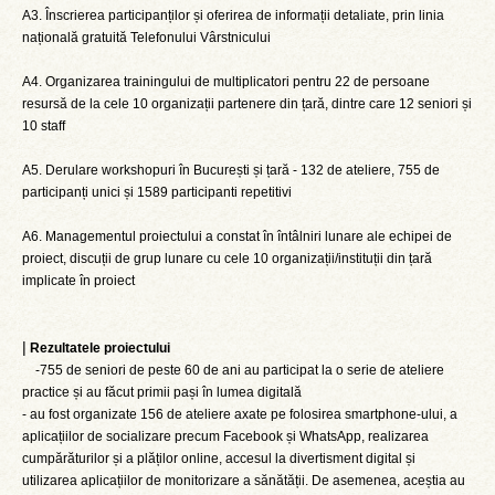
A3. Înscrierea participanților și oferirea de informații detaliate, prin linia
națională gratuită Telefonului Vârstnicului
A4. Organizarea trainingului de multiplicatori pentru 22 de persoane
resursă de la cele 10 organizații partenere din țară, dintre care 12 seniori și
10 staff
A5. Derulare workshopuri în București și țară - 132 de ateliere, 755 de
participanți unici și 1589 participanti repetitivi
A6. Managementul proiectului a constat în întâlniri lunare ale echipei de
proiect, discuții de grup lunare cu cele 10 organizații/instituții din țară
implicate în proiect
|
Rezultatele proiectului
-755 de seniori de peste 60 de ani au participat la o serie de ateliere
practice și au făcut primii pași în lumea digitală
- au fost organizate 156 de ateliere axate pe folosirea smartphone-ului, a
aplicațiilor de socializare precum Facebook și WhatsApp, realizarea
cumpărăturilor și a plăților online, accesul la divertisment digital și
utilizarea aplicațiilor de monitorizare a sănătății. De asemenea, aceștia au