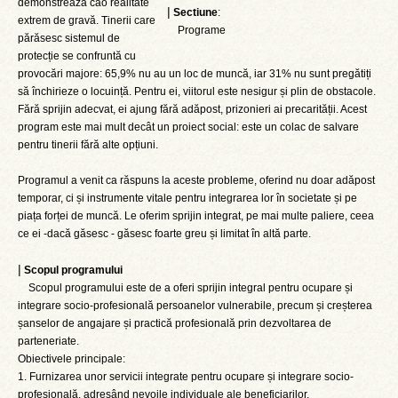
demonstrează căo realitate
|
Sectiune
:
extrem de gravă. Tinerii care
Programe
părăsesc sistemul de
protecție se confruntă cu
provocări majore: 65,9% nu au un loc de muncă, iar 31% nu sunt pregătiți
să închirieze o locuință. Pentru ei, viitorul este nesigur și plin de obstacole.
Fără sprijin adecvat, ei ajung fără adăpost, prizonieri ai precarității. Acest
program este mai mult decât un proiect social: este un colac de salvare
pentru tinerii fără alte opțiuni.
Programul a venit ca răspuns la aceste probleme, oferind nu doar adăpost
temporar, ci și instrumente vitale pentru integrarea lor în societate și pe
piața forței de muncă. Le oferim sprijin integrat, pe mai multe paliere, ceea
ce ei -dacă găsesc - găsesc foarte greu și limitat în altă parte.
|
Scopul programului
Scopul programului este de a oferi sprijin integral pentru ocupare și
integrare socio-profesională persoanelor vulnerabile, precum și creșterea
șanselor de angajare și practică profesională prin dezvoltarea de
parteneriate.
Obiectivele principale:
1. Furnizarea unor servicii integrate pentru ocupare și integrare socio-
profesională, adresând nevoile individuale ale beneficiarilor.