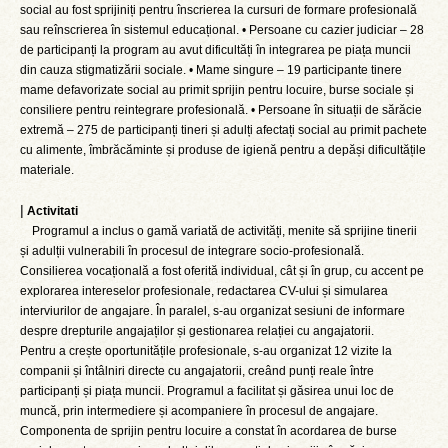
social au fost sprijiniți pentru înscrierea la cursuri de formare profesională
sau reînscrierea în sistemul educațional. • Persoane cu cazier judiciar – 28
de participanți la program au avut dificultăți în integrarea pe piața muncii
din cauza stigmatizării sociale. • Mame singure – 19 participante tinere
mame defavorizate social au primit sprijin pentru locuire, burse sociale și
consiliere pentru reintegrare profesională. • Persoane în situații de sărăcie
extremă – 275 de participanți tineri și adulți afectați social au primit pachete
cu alimente, îmbrăcăminte și produse de igienă pentru a depăși dificultățile
materiale.
|
Activitati
Programul a inclus o gamă variată de activități, menite să sprijine tinerii
și adulții vulnerabili în procesul de integrare socio-profesională.
Consilierea vocațională a fost oferită individual, cât și în grup, cu accent pe
explorarea intereselor profesionale, redactarea CV-ului și simularea
interviurilor de angajare. În paralel, s-au organizat sesiuni de informare
despre drepturile angajaților și gestionarea relației cu angajatorii.
Pentru a crește oportunitățile profesionale, s-au organizat 12 vizite la
companii și întâlniri directe cu angajatorii, creând punți reale între
participanți și piața muncii. Programul a facilitat și găsirea unui loc de
muncă, prin intermediere și acompaniere în procesul de angajare.
Componenta de sprijin pentru locuire a constat în acordarea de burse