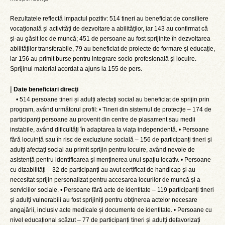
Rezultatele reflectă impactul pozitiv: 514 tineri au beneficiat de consiliere
vocațională și activități de dezvoltare a abilităților, iar 143 au confirmat că
și-au găsit loc de muncă; 451 de persoane au fost sprijinite în dezvoltarea
abilităților transferabile, 79 au beneficiat de proiecte de formare și educație,
iar 156 au primit burse pentru integrare socio-profesională și locuire.
Sprijinul material acordat a ajuns la 155 de pers.
|
Date beneficiari direcţi
• 514 persoane tineri și adulți afectați social au beneficiat de sprijin prin
program, având următorul profil: • Tineri din sistemul de protecție – 174 de
participanți persoane au provenit din centre de plasament sau medii
instabile, având dificultăți în adaptarea la viața independentă. • Persoane
fără locuință sau în risc de excluziune socială – 156 de participanți tineri și
adulți afectați social au primit sprijin pentru locuire, având nevoie de
asistență pentru identificarea și menținerea unui spațiu locativ. • Persoane
cu dizabilități – 32 de participanți au avut certificat de handicap și au
necesitat sprijin personalizat pentru accesarea locurilor de muncă și a
serviciilor sociale. • Persoane fără acte de identitate – 119 participanți tineri
și adulți vulnerabili au fost sprijiniți pentru obținerea actelor necesare
angajării, inclusiv acte medicale și documente de identitate. • Persoane cu
nivel educațional scăzut – 77 de participanți tineri și adulți defavorizați