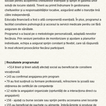
sociale pentru acoperirea cheltuielilor esențiale și sprijin în găsirea unor
soluții de locuire stabilă. Tinerii au primit îndrumare în gestionarea
cheltuielilor și a responsabilităților locative, asigurând astfel o tranziție lină
către independență.
Educația financiară a fost o altă componentă esențială. În plus, programul a
facilitat consiliere psihologică și accesul la servicii medicale pentru cei fără
asigurare de sănătate.
Programul s-a bazat pe o metodologie personalizată, adaptată nevoilor
fiecăruia. Prin sesiuni periodice de monitorizare și ajustare a planurilor
individuale, echipa a asigurat sprijin constant și flexibil, care să răspundă
în mod eficient provocărilor fiecărui participant.
|
Rezultatele programului
• 514 tineri și tineri adulți afectați social au beneficiat de consiliere
vocațională
• 143 au confirmat angajarea prin program
• 79 au fost susținuti cu formare profesională, reînscriere la școală sau
obținerea de certificări de competențe
• 12 vizite la angajatori organizate (oprtunități de a interacționa direct cu
angajatorii)
• 156 - ajutați cu burse sociale sau sprijin pentru accesarea unei locuințe
• 155 au beneficiat de pachete cu alimente, îmbrăcăminte și produse de