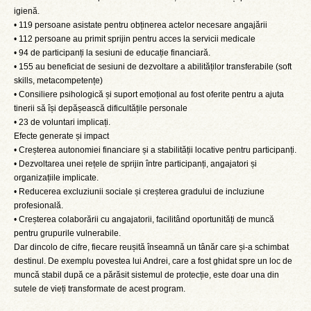
igienă.
• 119 persoane asistate pentru obținerea actelor necesare angajării
• 112 persoane au primit sprijin pentru acces la servicii medicale
• 94 de participanți la sesiuni de educație financiară.
• 155 au beneficiat de sesiuni de dezvoltare a abilităților transferabile (soft
skills, metacompetențe)
• Consiliere psihologică și suport emoțional au fost oferite pentru a ajuta
tinerii să își depășească dificultățile personale
• 23 de voluntari implicați.
Efecte generate și impact
• Creșterea autonomiei financiare și a stabilității locative pentru participanți.
• Dezvoltarea unei rețele de sprijin între participanți, angajatori și
organizațiile implicate.
• Reducerea excluziunii sociale și creșterea gradului de incluziune
profesională.
• Creșterea colaborării cu angajatorii, facilitând oportunități de muncă
pentru grupurile vulnerabile.
Dar dincolo de cifre, fiecare reușită înseamnă un tânăr care și-a schimbat
destinul. De exemplu povestea lui Andrei, care a fost ghidat spre un loc de
muncă stabil după ce a părăsit sistemul de protecție, este doar una din
sutele de vieți transformate de acest program.