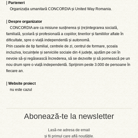
|
Parteneri
Organizația umanitară CONCORDIA și United Way Romania.
|
Despre organizator
CONCORDIA are ca misiune susținerea și (re)integrarea socială,
familială, școlară și profesională a copiilor, tinerilor și familiilor aflate în
dificultate, spre o viață independentă și autonomă.
Prin casele de tip familial, centrele de zi, centrul de formare, școala
incluziva, locuințele și serviciile sociale din 4 județe, ajutăm pe cei în
nevoie să-și regăsească încrederea, să se dezvolte și să pornească pe un
nou drum spre o viață independentă. Sprijinim peste 3.000 de persoane în
fiecare an.
|
Website proiect
nu este cazul
Abonează-te la newsletter
Lasă-ne adresa de email
și fii primul care află noutățile.