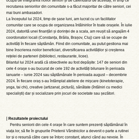
ocupă de integrarea noilor seniori și de calendarul de activități, în timp ce
recrutarea seniorilor din comunitate s-a făcut majoritar de către seniori, cei
mai buni ambasadori.
La începutul lui 2024, timp de șase luni, am lucrat cu un facilitator
comunitar care se ocupa de organizarea întâlnirilor în toate orașele. În iulie
2024, datorită unei finanțări și dorinței de a scala, am reușit să angajăm 4
coordonatori locali (Constanța, Brăila, Brașov, Cluj) care să se ocupe de
activități în fiecare săptămân. Fiind din comunitate, au putut gestiona mai
bine înscrierea noilor beneficiari, diversificarea activităților și creșterea
rețelei de parteneri (biblioteci, restaurante, licee).
Bilantul lui 2024 arată că obiectivele au fost depășite: 147 de seniori din
cele 4 orașe s-au bucurat de cele 192 de activități bilunare în perioada
ianuarie – iunie 2024 sau săptămânale în perioada august – decembrie
2024. În fiecare oraș s-au întâmplat ateliere de mișcare (kinetoterapie,
yoga, tai chi), creative (artizanat, pictură), sănătate (întâlniri cu medici
specialiști) dar și socializare prin jocuri de societate sau șezători.
|
Rezultatele proiectului
Pentru seniorii din cele 4 orașe în care suntem prezenți săptămânal în
viața lor, să fie în grupurile Prietenii Vârstnicilor a devenit o parte a rutinei
lor și o resursă către care se întorc constant, atunci când au nevoie. În