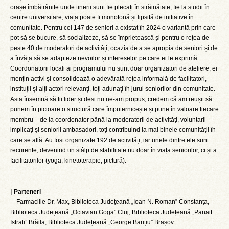
orașe îmbătrânite unde tinerii sunt fie plecați în străinătate, fie la studii în
centre universitare, viața poate fi monotonă și lipsită de initiative în
comunitate. Pentru cei 147 de seniori a existat în 2024 o variantă prin care
pot să se bucure, să socializeze, să se împrietească și pentru o rețea de
peste 40 de moderatori de activități, ocazia de a se apropia de seniori și de
a învăța să se adapteze nevoilor și intereselor pe care ei le exprimă.
Coordonatorii locali ai programului nu sunt doar organizatori de ateliere, ei
mențin activi și consolidează o adevărată rețea informală de facilitatori,
instituții și alți actori relevanți, toți adunați în jurul seniorilor din comunitate.
Asta însemnă să fii lider și desi nu ne-am propus, credem că am reușit să
punem în picioare o structură care împuternicește și pune în valoare fiecare
membru – de la coordonator până la moderatorii de activități, voluntarii
implicați și seniorii ambasadori, toți contribuind la mai binele comunității în
care se află. Au fost organizate 192 de activități, iar unele dintre ele sunt
recurente, devenind un stâlp de stabilitate nu doar în viața seniorilor, ci și a
facilitatorilor (yoga, kinetoterapie, pictură).
|
Parteneri
Farmaciile Dr. Max, Biblioteca Județeană „Ioan N. Roman” Constanța,
Biblioteca Județeană „Octavian Goga” Cluj, Biblioteca Județeană „Panait
Istrati” Brăila, Biblioteca Județeană „George Barițiu” Brașov