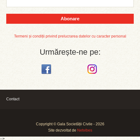
Abonare
Termeni și condiții privind prelucrarea datelor cu caracter personal
Urmărește-ne pe:
Contact
Copyright © Gala Societății Civile - 2026
Site dezvoltat de
Netvibes
-->