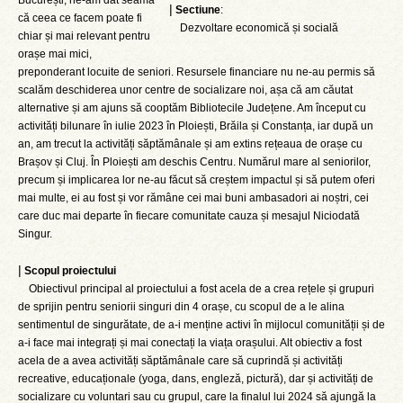
București, ne-am dat seama
|
Sectiune
:
că ceea ce facem poate fi
Dezvoltare economică și socială
chiar și mai relevant pentru
orașe mai mici,
preponderant locuite de seniori. Resursele financiare nu ne-au permis să
scalăm deschiderea unor centre de socializare noi, așa că am căutat
alternative și am ajuns să cooptăm Bibliotecile Județene. Am început cu
activități bilunare în iulie 2023 în Ploiești, Brăila și Constanța, iar după un
an, am trecut la activități săptămânale și am extins rețeaua de orașe cu
Brașov și Cluj. În Ploiești am deschis Centru. Numărul mare al seniorilor,
precum și implicarea lor ne-au făcut să creștem impactul și să putem oferi
mai multe, ei au fost și vor rămâne cei mai buni ambasadori ai noștri, cei
care duc mai departe în fiecare comunitate cauza și mesajul Niciodată
Singur.
|
Scopul proiectului
Obiectivul principal al proiectului a fost acela de a crea rețele și grupuri
de sprijin pentru seniorii singuri din 4 orașe, cu scopul de a le alina
sentimentul de singurătate, de a-i menține activi în mijlocul comunității și de
a-i face mai integrați și mai conectați la viața orașului. Alt obiectiv a fost
acela de a avea activități săptămânale care să cuprindă și activități
recreative, educaționale (yoga, dans, engleză, pictură), dar și activități de
socializare cu voluntari sau cu grupul, care la finalul lui 2024 să ajungă la