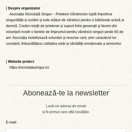
|
Despre organizator
Asociația Niciodată Singur – Prietenii Vârstnicilor luptă împotriva
singurătății și izolării și este alături de vârstnici pentru o bătrânețe activă și
demnă. Creăm relații de prietenie și suport între generații și facem din
voluntarii noștri o familie de împrumut pentru vârstnicii singuri peste 65 de
ani. Asociația mobilizează voluntari și resurse care, prin caracterul lor
constant, îmbunătățesc calitatea vieții și sănătății emoționale a seniorilor.
|
Website proiect
https://niciodatasingur.ro/
Abonează-te la newsletter
Lasă-ne adresa de email
și fii primul care află noutățile.
E-mail: