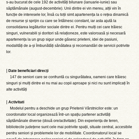
s-au bucurat de cele 192 de activități bilunare (ianuarie-iunie) sau
săptămânale (august-decembrie). Unii dintre ei vin mereu, alții vin în
funcție de interesele lor, însă cu toții simt apartenența la o rețea dinamică
de resurse și sprijin cu care se întâlnesc constant, iar asta ajută la
consolidarea legăturilor sociale dintre ei. Pentru mulți cei care trăiesc
singuri, vulnerabili și doritori să relaționeze, este valoroasă și necesară
apartenența la un grup sigur unde găsesc prieteni, idei de pasiuni,
modalități de a-și îmbunătăți sănătatea și recomandări de servicii potrivite
lor.
|
Date beneficiari direcţi
147 de seniori care se confruntă cu singurătatea, oameni care trăiesc
singuri și mulți dintre ei nu mai au copii aproape și nici nu sunt implicați în
alte activități
|
Activitati
Modelul pentru a deschide un grup Prietenii Vârstnicilor este: un
coordonator local organizează într-un spațiu partener activități
săptămânale diverse (două ore/activitate). Din experiența de teren,
bibliotecile județene sunt cele mai potrivite spații, situate central, accesibile
pentru seniori și problemele lor de mobilitate. Coordonatorul local se