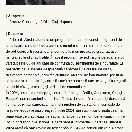
|
Acoperire
Brașov, Constanța, Brăila, Cluj-Napoca
|
Rezumat
Prietenii Vârstnicilor este un program prin care se constituie grupuri de
socializare, cu scopul de a aduce seniorilor singuri mai multe oportunități
de petrecere a timpului, dar și pentru a le menține active și sănătoase
mintea, sufletul și abilitățile. În acest program, se pot înscrie persoanele cu
vârsta peste 65 de ani care se confruntă cu sentimentul de singurătate. Ei
pot participa la ateliere despre viață sănătoasă, la cursuri de dans,
dezvoltare personală, activități culturale, ateliere de îndemânare, jocuri de
societate și alte activități care să-i facă pe bunici să uite de singurătate și să
se simtă văzuți, ascultați și sprijiniți de comunitate.
În 2024, am pus bazele programului în 4 orașe (Brăila, Constanța, Cluj și
Brașov), pentru seniorii singuri sau în risc de singurătate care își doreau să
fie mai activi, să cunoască mai mulți prieteni de vârsta lor în contexte de
mișcare, educație sau creație. În iulie 2024, am stabilit că formula cea mai
bună este de o activitate pe săptămână, pentru seniorii beneficiari, în limita
locurilor disponibile în spațiile partenere (Bibliotecile Județene). Bilantul lui
2024 arată că obiectivele au fost depășite: 147 de seniori din cele 4 orașe