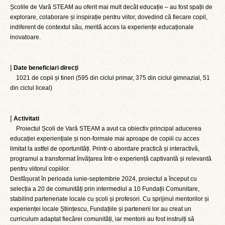
Școlile de Vară STEAM au oferit mai mult decât educație – au fost spații de
explorare, colaborare și inspirație pentru viitor, dovedind că fiecare copil,
indiferent de contextul său, merită acces la experiențe educaționale
inovatoare.
|
Date beneficiari direcţi
1021 de copii și tineri (595 din ciclul primar, 375 din ciclul gimnazial, 51
din ciclul liceal)
|
Activitati
Proiectul Școli de Vară STEAM a avut ca obiectiv principal aducerea
educației experiențiale și non-formale mai aproape de copiii cu acces
limitat la astfel de oportunități. Printr-o abordare practică și interactivă,
programul a transformat învățarea într-o experiență captivantă și relevantă
pentru viitorul copiilor.
Desfășurat în perioada iunie-septembrie 2024, proiectul a început cu
selecția a 20 de comunități prin intermediul a 10 Fundații Comunitare,
stabilind parteneriate locale cu școli și profesori. Cu sprijinul mentorilor și
experienței locale Științescu, Fundațiile și partenerii lor au creat un
curriculum adaptat fiecărei comunități, iar mentorii au fost instruiți să