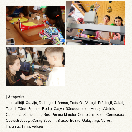
|
Acoperire
Localități: Oravița, Dalboșeț, Hărman, Podu Olt, Verești, Brătilești, Galați,
Tecuci, Târgu Frumos, Rediu, Cașva, Sângeorgiu de Mureș, Mărtiniș,
Căpâlnița, Sâmbăta de Sus, Poiana Mărului, Cerneteaz, Biled, Cernișoara,
Costești Județe: Caraș-Severin, Brașov, Buzău, Galați, Iași, Mureș,
Harghita, Timiș. Vâlcea