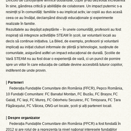
Dincolo de cunoștințele tehnice dobândite, copiii și-au dezvoltat încrederea
în sine, gândirea critică și abilitățile de colaborare. Un impact puternic s-a
resimțit și în comunități: familiile s-au implicat activ, iar copiii au dus acasă
ceea ce au învățat, declanșând discuții educaționale și experimente
realizate în familie.
Rezultatele au depășit așteptările – în unele comunități, profesorii au fost
inspirați să integreze activitățile STEAM în școli, iar voluntarii locali au
decis să continue inițiativa. La Biled, de exemplu, profesorii și voluntarii
implicați au inițiat cluburi informale de știință și tehnologie, susținute de
comunitate, asigurând astfel un impact educațional de durată. Școlile de
Vară STEAM nu au fost doar o experiență de vară, ci un punct de pornire
spre un viitor în care educația de calitate devine accesibilă tuturor copiilor,
indiferent de unde provin.
|
Parteneri
Federația Fundațiile Comunitare din România (FFCR), Pepco România,
10 Fundații Comunitare: FC Banatul Montan, FC Buzău, FC Brașov, FC
Galați, FC Iași, FC Mureș, FC Odorheiu Secuiesc, FC Timișoara, FC Țara
Făgărașului, FC Vâlcea, ONG-uri locale, școli și alți parteneri locali.
|
Despre organizator
Federația Fundațiile Comunitare din România (FFCR) a fost fondată în
2012 și are rolul de a reprezenta la nivel naţional interesele fundaţiilor