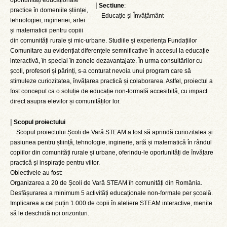
oportunități educaționale
|
Sectiune
:
practice în domeniile științei,
Educație și Învățământ
tehnologiei, ingineriei, artei
și matematicii pentru copiii
din comunități rurale și mic-urbane. Studiile și experiența Fundațiilor
Comunitare au evidențiat diferențele semnificative în accesul la educație
interactivă, în special în zonele dezavantajate. În urma consultărilor cu
școli, profesori și părinți, s-a conturat nevoia unui program care să
stimuleze curiozitatea, învățarea practică și colaborarea. Astfel, proiectul a
fost conceput ca o soluție de educație non-formală accesibilă, cu impact
direct asupra elevilor și comunităților lor.
|
Scopul proiectului
Scopul proiectului Școli de Vară STEAM a fost să aprindă curiozitatea și
pasiunea pentru știință, tehnologie, inginerie, artă și matematică în rândul
copiilor din comunități rurale și urbane, oferindu-le oportunități de învățare
practică și inspirație pentru viitor.
Obiectivele au fost:
Organizarea a 20 de Școli de Vară STEAM în comunități din România.
Desfășurarea a minimum 5 activități educaționale non-formale per școală.
Implicarea a cel puțin 1.000 de copii în ateliere STEAM interactive, menite
să le deschidă noi orizonturi.