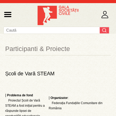
Participanti & Proiecte
Școli de Vară STEAM
|
Problema de fond
|
Organizator
:
Proiectul Școli de Vară
Federația Fundațiile Comunitare din
STEAM a fost inițiat pentru a
România
răspunde lipsei de