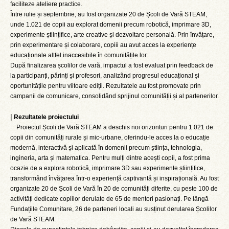
faciliteze ateliere practice.
Între iulie și septembrie, au fost organizate 20 de Școli de Vară STEAM,
unde 1.021 de copii au explorat domenii precum robotică, imprimare 3D,
experimente științifice, arte creative și dezvoltare personală. Prin învățare,
prin experimentare și colaborare, copiii au avut acces la experiențe
educaționale altfel inaccesibile în comunitățile lor.
După finalizarea școlilor de vară, impactul a fost evaluat prin feedback de
la participanți, părinți și profesori, analizând progresul educațional și
oportunitățile pentru viitoare ediții. Rezultatele au fost promovate prin
campanii de comunicare, consolidând sprijinul comunității și al partenerilor.
|
Rezultatele proiectului
Proiectul Școli de Vară STEAM a deschis noi orizonturi pentru 1.021 de
copii din comunități rurale și mic-urbane, oferindu-le acces la o educație
modernă, interactivă și aplicată în domenii precum știința, tehnologia,
ingineria, arta și matematica. Pentru mulți dintre acești copii, a fost prima
ocazie de a explora robotică, imprimare 3D sau experimente științifice,
transformând învățarea într-o experiență captivantă și inspirațională. Au fost
organizate 20 de Școli de Vară în 20 de comunități diferite, cu peste 100 de
activități dedicate copiilor derulate de 65 de mentori pasionați. Pe lângă
Fundațiile Comunitare, 26 de parteneri locali au susținut derularea Școlilor
de Vară STEAM.