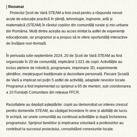
|
Rezumat
Proiectul Școli de Vară STEAM a fost creat pentru a răspunde nevoii
acute de educație practică în știință, tehnologie, inginerie, artă și
matematică (STEAM) în rândul copiilor din comunități rurale și mic-urbane
din România. Mulți dintre aceștia au acces limitat la astfel de experiențe
educaționale, iar programul și-a propus să le ofere oportunități interactive
de învățare non-formală.
În perioada iulie-septembrie 2024, 20 de Școli de Vară STEAM au fost
organizate în 20 de comunități, implicând 1.021 de copii. Activitățile au
inclus ateliere de robotică, programare, imprimare 3D, experimente
științifice, meșteșuguri tradiționale și dezvoltare personală. Fiecare Școală
de Vară a implicat cel puțin 5 astfel de activități, adaptate nevoilor locale.
Programul a fost implementat cu sprijinul a 65 de mentori, sub coordonarea
a 10 Fundații Comunitare din rețeaua FFCR.
Rezultatele au depășit așteptările: copiii au demonstrat un interes crescut
pentru domeniile STEAM, au câștigat încredere în sine și abilități de lucru
în echipă, iar unele comunități au continuat activitățile și după încheierea
programului. Sprijinul familiilor și implicarea voluntară a profesorilor au
contribuit la succesul proiectului, consolidând conexiunile locale.