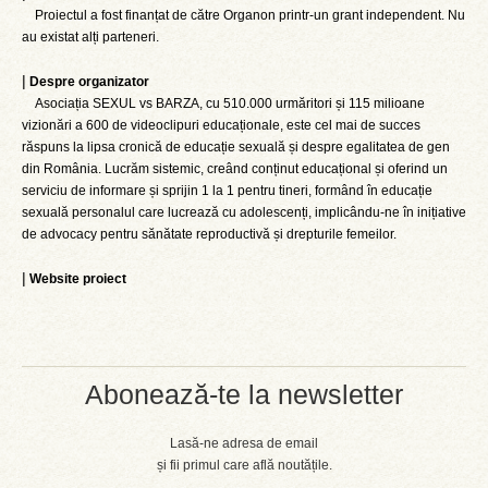
Proiectul a fost finanțat de către Organon printr-un grant independent. Nu
au existat alți parteneri.
|
Despre organizator
Asociația SEXUL vs BARZA, cu 510.000 urmăritori și 115 milioane
vizionări a 600 de videoclipuri educaționale, este cel mai de succes
răspuns la lipsa cronică de educație sexuală și despre egalitatea de gen
din România. Lucrăm sistemic, creând conținut educațional și oferind un
serviciu de informare și sprijin 1 la 1 pentru tineri, formând în educație
sexuală personalul care lucrează cu adolescenți, implicându-ne în inițiative
de advocacy pentru sănătate reproductivă și drepturile femeilor.
|
Website proiect
Abonează-te la newsletter
Lasă-ne adresa de email
și fii primul care află noutățile.