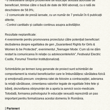
- 6 newslettere despre problemele de educație sexuală abordate de
beneficiari, trimise către o bază de date de 900 abonați, cu o rată de
deschidere de 58.9%;
- 2 comunicate de presă lansate, cu un număr de 7 preluări în 6 publicații
diferite;
- Control cantitativ și calitativ continuu asupra activităților.
Rezultate neplanificate:
4 evenimente pentru promovarea proiectului către potențiali beneficiari:
dezbaterea despre egalitatea de gen „Guaranteed Rights for Girls &
Women to be Protected”, evenimentul „Teenager Mode: Cum să ne dăm
restart la comunicarea în relație cu adolescentele/ii/x”, Festivalul Electric
Castle, Forumul Tinerilor Instituționalizați.
Schimbările pe termen lung generate de proiect sunt schimbări de
comportament la nivelul beneficiarilor care le îmbunătățesc sănătatea fizică
și emoțională precum: creșterea ratei de folosire a contracepției, aderarea
la relații sănătoase, cimentarea valorilor legate de egalitate între fete și
băieți, dezvoltarea obișnuinței de a apela la servicii socio-medicale.
Totodată, formarea psihologului în educație sexuală reprezintă un pas
important pentru formalizarea acestui domeniu în România.
|
Parteneri