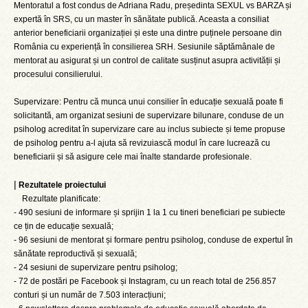
Mentoratul a fost condus de Adriana Radu, președinta SEXUL vs BARZA și
expertă în SRS, cu un master în sănătate publică. Aceasta a consiliat
anterior beneficiarii organizației și este una dintre puținele persoane din
România cu experiență în consilierea SRH. Sesiunile săptămânale de
mentorat au asigurat și un control de calitate susținut asupra activității și
procesului consilierului.
Supervizare: Pentru că munca unui consilier în educație sexuală poate fi
solicitantă, am organizat sesiuni de supervizare bilunare, conduse de un
psiholog acreditat în supervizare care au inclus subiecte și teme propuse
de psiholog pentru a-l ajuta să revizuiască modul în care lucrează cu
beneficiarii și să asigure cele mai înalte standarde profesionale.
|
Rezultatele proiectului
Rezultate planificate:
- 490 sesiuni de informare și sprijin 1 la 1 cu tineri beneficiari pe subiecte
ce țin de educație sexuală;
- 96 sesiuni de mentorat și formare pentru psiholog, conduse de expertul în
sănătate reproductivă și sexuală;
- 24 sesiuni de supervizare pentru psiholog;
- 72 de postări pe Facebook și Instagram, cu un reach total de 256.857
conturi și un număr de 7.503 interacțiuni;