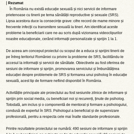
|
Rezumat
În România nu există educație sexuală și nici servicii de informare
prietenoase cu tinerii pe tema sănătății reproductive și sexuale (SRS).
Lipsa acestora duce la consecințe grave: cifre record de mame minore și
frecvente infecții cu transmitere sexuală la tineri. Am identificat aceste
probleme la beneficiarii care ne-au scris după vizionarea videoclipurilor
noastre educaționale, cerând informații personalizate și sprijin 1 la 1.
De aceea am conceput proiectul cu scopul de a educa și sprijini tinerii de
pe întreg teritoriul României cu privire la probleme de SRS, facilitându-le
accesul la informații și servicii de sănătate. Obiectivele au fost oferirea de
sesiuni de informare și sprijin, promovarea serviciului și îmbunătățirea
educației despre problemele de SRS și formarea unui psiholog în educație
sexuală, acest tip de formare nefiind disponibil în România.
Activitățile principale ale proiectului au fost sesiunile zilnice de informare și
sprijin prin social media, cu beneficiari noi și recurenți, ținute de psiholog.
Totodată, am inclus și o componentă de mentorat și formare a psihologului,
condusă de expertul în SRS. Psihologul a beneficiat și de supervizare
profesională, pentru a respecta cele mai înalte standarde profesionale.
Printre rezultatele proiectului se numără: 490 sesiuni de informare și sprijin