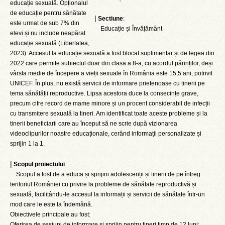
educație sexuală. Opționalul
de educație pentru sănătate
|
Sectiune
:
este urmat de sub 7% din
Educație și Învățământ
elevi și nu include neapărat
educație sexuală (Libertatea,
2023). Accesul la educație sexuală a fost blocat suplimentar și de legea din
2022 care permite subiectul doar din clasa a 8-a, cu acordul părinților, deși
vârsta medie de începere a vieții sexuale în România este 15,5 ani, potrivit
UNICEF. În plus, nu există servicii de informare prietenoase cu tinerii pe
tema sănătății reproductive. Lipsa acestora duce la consecințe grave,
precum cifre record de mame minore și un procent considerabil de infecții
cu transmitere sexuală la tineri. Am identificat toate aceste probleme și la
tinerii beneficiarii care au început să ne scrie după vizionarea
videoclipurilor noastre educaționale, cerând informații personalizate și
sprijin 1 la 1.
|
Scopul proiectului
Scopul a fost de a educa și sprijini adolescenții și tinerii de pe întreg
teritoriul României cu privire la probleme de sănătate reproductivă și
sexuală, facilitându-le accesul la informații și servicii de sănătate într-un
mod care le este la îndemână.
Obiectivele principale au fost:
Oferirea de sesiuni de informare și sprijin pentru tineri timp de 12 luni;