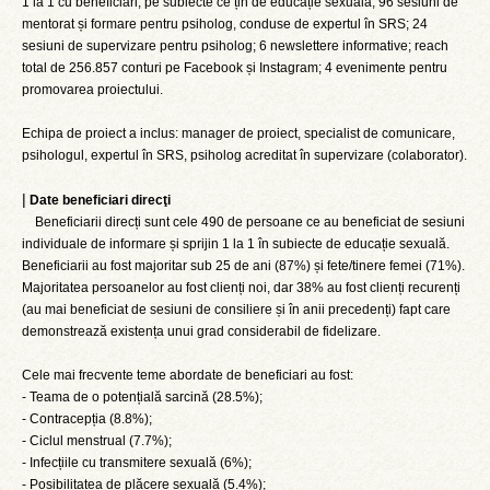
1 la 1 cu beneficiari, pe subiecte ce țin de educație sexuală; 96 sesiuni de
mentorat și formare pentru psiholog, conduse de expertul în SRS; 24
sesiuni de supervizare pentru psiholog; 6 newslettere informative; reach
total de 256.857 conturi pe Facebook și Instagram; 4 evenimente pentru
promovarea proiectului.
Echipa de proiect a inclus: manager de proiect, specialist de comunicare,
psihologul, expertul în SRS, psiholog acreditat în supervizare (colaborator).
|
Date beneficiari direcţi
Beneficiarii direcți sunt cele 490 de persoane ce au beneficiat de sesiuni
individuale de informare și sprijin 1 la 1 în subiecte de educație sexuală.
Beneficiarii au fost majoritar sub 25 de ani (87%) și fete/tinere femei (71%).
Majoritatea persoanelor au fost clienți noi, dar 38% au fost clienți recurenți
(au mai beneficiat de sesiuni de consiliere și în anii precedenți) fapt care
demonstrează existența unui grad considerabil de fidelizare.
Cele mai frecvente teme abordate de beneficiari au fost:
- Teama de o potențială sarcină (28.5%);
- Contracepția (8.8%);
- Ciclul menstrual (7.7%);
- Infecțiile cu transmitere sexuală (6%);
- Posibilitatea de plăcere sexuală (5.4%);