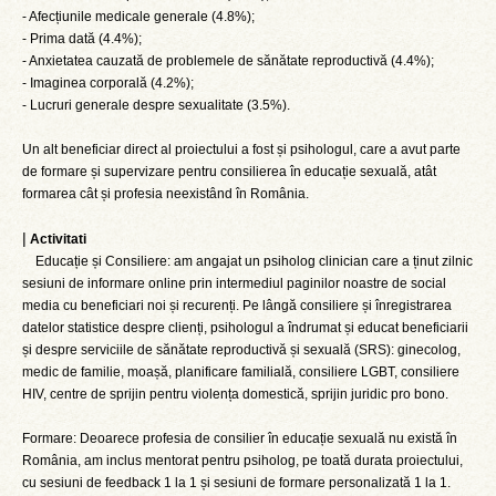
- Afecțiunile medicale generale (4.8%);
- Prima dată (4.4%);
- Anxietatea cauzată de problemele de sănătate reproductivă (4.4%);
- Imaginea corporală (4.2%);
- Lucruri generale despre sexualitate (3.5%).
Un alt beneficiar direct al proiectului a fost și psihologul, care a avut parte
de formare și supervizare pentru consilierea în educație sexuală, atât
formarea cât și profesia neexistând în România.
|
Activitati
Educație și Consiliere: am angajat un psiholog clinician care a ținut zilnic
sesiuni de informare online prin intermediul paginilor noastre de social
media cu beneficiari noi și recurenți. Pe lângă consiliere și înregistrarea
datelor statistice despre clienți, psihologul a îndrumat și educat beneficiarii
și despre serviciile de sănătate reproductivă și sexuală (SRS): ginecolog,
medic de familie, moașă, planificare familială, consiliere LGBT, consiliere
HIV, centre de sprijin pentru violența domestică, sprijin juridic pro bono.
Formare: Deoarece profesia de consilier în educație sexuală nu există în
România, am inclus mentorat pentru psiholog, pe toată durata proiectului,
cu sesiuni de feedback 1 la 1 și sesiuni de formare personalizată 1 la 1.