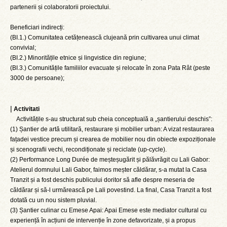
partenerii și colaboratorii proiectului.
Beneficiari indirecți:
(BI.1.) Comunitatea cetățenească clujeană prin cultivarea unui climat
convivial;
(BI.2.) Minoritățile etnice și lingvistice din regiune;
(BI.3.) Comunitățile familiilor evacuate și relocate în zona Pata Rât (peste
3000 de persoane);
|
Activitati
Activitățile s-au structurat sub cheia conceptuală a „șantierului deschis”:
(1) Șantier de artă utilitară, restaurare și mobilier urban: A vizat restaurarea
fațadei vestice precum și crearea de mobilier nou din obiecte expoziționale
și scenografii vechi, recondiționate și reciclate (up-cycle).
(2) Performance Long Durée de meșteșugărit și pălăvrăgit cu Lali Gabor:
Atelierul domnului Lali Gabor, faimos meșter căldărar, s-a mutat la Casa
Tranzit și a fost deschis publicului doritor să afle despre meseria de
căldărar și să-l urmărească pe Lali povestind. La final, Casa Tranzit a fost
dotată cu un nou sistem pluvial.
(3) Șantier culinar cu Emese Apai: Apai Emese este mediator cultural cu
experiență în acțiuni de intervenție în zone defavorizate, și a propus