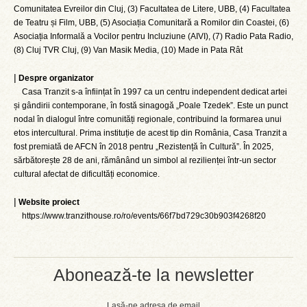
Comunitatea Evreilor din Cluj, (3) Facultatea de Litere, UBB, (4) Facultatea
de Teatru și Film, UBB, (5) Asociația Comunitară a Romilor din Coastei, (6)
Asociația Informală a Vocilor pentru Incluziune (AIVI), (7) Radio Pata Radio,
(8) Cluj TVR Cluj, (9) Van Masik Media, (10) Made in Pata Rât
|
Despre organizator
Casa Tranzit s-a înființat în 1997 ca un centru independent dedicat artei
și gândirii contemporane, în fostă sinagogă „Poale Tzedek”. Este un punct
nodal în dialogul între comunități regionale, contribuind la formarea unui
etos intercultural. Prima instituție de acest tip din România, Casa Tranzit a
fost premiată de AFCN în 2018 pentru „Rezistență în Cultură”. În 2025,
sărbătorește 28 de ani, rămânând un simbol al rezilienței într-un sector
cultural afectat de dificultăți economice.
|
Website proiect
https://www.tranzithouse.ro/ro/events/66f7bd729c30b903f4268f20
Abonează-te la newsletter
Lasă-ne adresa de email