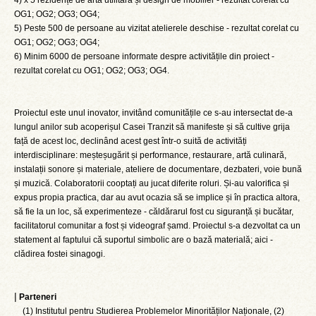
OG1; OG2; OG3; OG4;
5) Peste 500 de persoane au vizitat atelierele deschise - rezultat corelat cu
OG1; OG2; OG3; OG4;
6) Minim 6000 de persoane informate despre activitățile din proiect -
rezultat corelat cu OG1; OG2; OG3; OG4.
Proiectul este unul inovator, invitând comunitățile ce s-au intersectat de-a
lungul anilor sub acoperișul Casei Tranzit să manifeste și să cultive grija
față de acest loc, declinând acest gest într-o suită de activități
interdisciplinare: meșteșugărit și performance, restaurare, artă culinară,
instalații sonore și materiale, ateliere de documentare, dezbateri, voie bună
și muzică. Colaboratorii cooptați au jucat diferite roluri. Și-au valorifica și
expus propia practica, dar au avut ocazia să se implice și în practica altora,
să fie la un loc, să experimenteze - căldărarul fost cu siguranță și bucătar,
facilitatorul comunitar a fost și videograf șamd. Proiectul s-a dezvoltat ca un
statement al faptului că suportul simbolic are o bază materială; aici -
clădirea fostei sinagogi.
|
Parteneri
(1) Institutul pentru Studierea Problemelor Minorităților Naționale, (2)