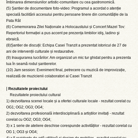
îmbinarea dimensiunilor artistic-comunitare cu cea gastronomică.
(5) Șantier de documentare foto-video: Programul a acordat o atenție
specială facilitării accesului pentru persoane tinere din comunitățile de la
Pata Rât
(6) Comemorarea Zilei Naționale a Holocaustului și Concert Mazel Tov:
Repertoriul formației a pus accent pe prezența limbilor idiş, ladino şi
ebraică.
(8)Șantier de discuții: Echipa Casei Tranzit a prezentat istoricul de 27 de
ani de intervenții culturale și restaurative.
(9) Inaugurarea lucrărilor: Am organizat un mic tur ghidat pentru a prezenta
lua în seamă rodul șantierelor.
(10) Jam session: Eveniment final, petrecere cu muzică de improvizație,
realizată de muzicienii colaboratori ai Casei Tranzit
|
Rezultatele proiectului
Rezultatele proiectului cultural
1) dezvoltarea scenei locale și a ofertei culturale locale - rezultat corelat cu
OG1; OG2; OG3; OG4;
2) dezvoltarea profesională interdisciplinară a artiștilor invitați - rezultat
corelat cu OG2; OG3; OG4;
3) x 1 serie de ateliere deschise corespunde activităților - rezultat corelat cu
OG 1; OG3 și OG4;
4) x 5 rezidențe de artă utilitară și design de mobilier - rezultat corelat cu