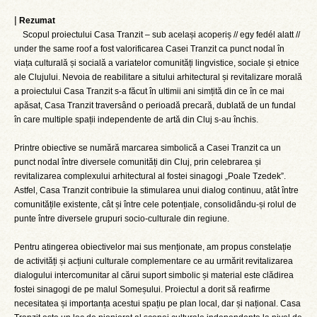
|
Rezumat
Scopul proiectului Casa Tranzit – sub același acoperiș // egy fedél alatt //
under the same roof a fost valorificarea Casei Tranzit ca punct nodal în
viața culturală și socială a variatelor comunități lingvistice, sociale și etnice
ale Clujului. Nevoia de reabilitare a sitului arhitectural și revitalizare morală
a proiectului Casa Tranzit s-a făcut în ultimii ani simțită din ce în ce mai
apăsat, Casa Tranzit traversând o perioadă precară, dublată de un fundal
în care multiple spații independente de artă din Cluj s-au închis.
Printre obiective se numără marcarea simbolică a Casei Tranzit ca un
punct nodal între diversele comunități din Cluj, prin celebrarea și
revitalizarea complexului arhitectural al fostei sinagogi „Poale Tzedek”.
Astfel, Casa Tranzit contribuie la stimularea unui dialog continuu, atât între
comunitățile existente, cât și între cele potențiale, consolidându-și rolul de
punte între diversele grupuri socio-culturale din regiune.
Pentru atingerea obiectivelor mai sus menționate, am propus constelație
de activități și acțiuni culturale complementare ce au urmărit revitalizarea
dialogului intercomunitar al cărui suport simbolic și material este clădirea
fostei sinagogi de pe malul Someșului. Proiectul a dorit să reafirme
necesitatea și importanța acestui spațiu pe plan local, dar și național. Casa