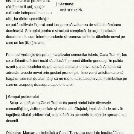
fost cu atât mai prezentă cu
|
Sectiune
:
cât, în ultimii ani, spațiile
Artă și cultură
culturale independente s-au
rărit, iar dintre semnificațiile
ce pot fi cultivate în jurul unui loc, pare că valoarea de schimb rămânea
dominantă. S-a optat pentru o structură complexă de acțiuni culturale
deoarece ele sunt interdependente și reunesc simbolic diferitele nevoi pe
care un loc (fizic) le are.
Proiectul vorbește despre un catalizator comunitar istoric, Casa Tranzit, loc
ce a dăinuit suficient încât să aducă împreună diferite generații; în pofida
uzurii și a perioadelor de precaritate pe care le traversează. Am ales să
adresăm aceste nevoi prin gesturi pronunțate, intervenții artistice care să
tragă un semnal de alarmă și să ne reorienteze asupra valorii simbolice pe
care un acoperiș deasupra capului o are.
|
Scopul proiectului
Scop: valorificarea Casei Tranzit ca punct nodal între diversele
comunități lingvistice, sociale și etnice ale Clujului, implicându-le activ în
îngrijirea sitului arhitectural, ce le oferă un acoperiș comun de aproape trei
decenii.
Obiective: Marcarea simbolică a Casei Tranzit ca punct de legătură între