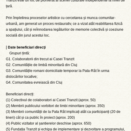
Tranzit este un loc de pionierat al scenei culturale independente la nivel de
țară.
Prin împletirea proceselor artistice cu cercetarea și munca comunitar-
urbană, am generat un proces restaurativ, ce a vizat atât reabilitarea fizică
a spațiului, cât și reînnodarea legăturilor de memorie colectivă și coeziune
socială din jurul acestui loc.
|
Date beneficiari direcţi
Grupuri țintă:
G1. Colaboratorii din trecut ai Casei Tranzit
G2. Comunitățile de limbă minoritară din Cluj
G3. Comunitățile romani domiciliate temporar la Pata-Rât în urma
dislocărilor locative;
G4. Comunitatea evreiască din Cluj
Beneficiari direcți:
(1) Colectivul de colaboratori ai Casei Tranzit (aprox. 50)
(2) Membrii publicului vorbitori de limbi minoritare (aprox. 350)
(3) Membrii comunității de la Pata Rât implicați atât ca participanți (20 de
tineri) cât și ca public în proiect (aprox. 200)
(4) Public vizitator al șantierelor deschise (aprox. 650)
(5) Fundația Tranzit și echipa de implementare și dezvoltare a programului,