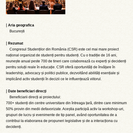
|
Aria geografica
București
|
Rezumat
Congresul Studenților din România (CSR) este cel mai mare proiect
național organizat de studenți pentru studenți. Cu o tradiție de 16 ani,
reunește anual peste 700 de tineri care colaborează cu experți și decidenți
pentru soluții reale în educație. CSR oferă oportunități de învățare în
leadership, advocacy și politici publice, dezvoltând abilități esențiale și
implicând activ studenții în decizii ce le influențează viitorul.
|
Date beneficiari direcţi
Beneficiarii direcți ai proiectului:
700+ studenți din centre universitare din întreaga țară, dintre care minimum
50% provin din medii defavorizate. Aceștia participă activ la workshop-uri,
grupuri de lucru și evenimente de tip panel, având oportunitatea de a
contribui la elaborarea de propuneri legislative și de a interacționa cu
decidenți.