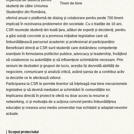
organizat de studenți pentru
Tineri de bine
studenți de către Uniunea
Studenților din România,
oferind anual o platformă de dialog și colaborare pentru peste 700 tinerii
implicați în rezolvarea problemelor din societate. Cu o tradiție de 16 ani,
CSR reunește studenți din toată țara, alături de experți și decidenți, pentru
a găsi soluții concrete și a promova inițiative legislative care să
îmbunătățească parcursul academic și profesional al participanților.
Beneficiarii direcți ai CSR sunt studenții care dobândesc competențe
esențiale în formularea politicilor publice, advocacy și leadership, învățând
să colaboreze cu autoritățile și să influențeze schimbările necesare. Prin
sesiuni de dezbateri și grupuri de lucru, aceștia își dezvoltă abilități de
negociere, comunicare și analiză critică, având șansa de a contribui activ
la deciziile ce le afectează viitorul.
Participarea la CSR le permite tinerilor să înțeleagă mai bine mecanismele
legislative și să devină mediatori ai schimbării în comunitățile lor.
Implicarea directă în proiect le oferă nu doar acces la resurse și
networking, ci și motivația de a acționa concret pentru îmbunătățirea
educației și crearea unui mediu universitar mai echitabil și adaptat nevoilor
actuale.
|
Scopul proiectului