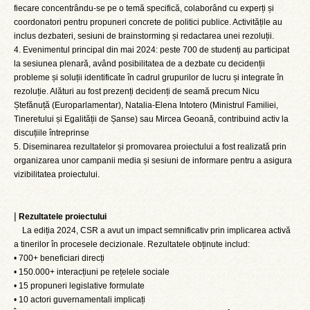
fiecare concentrându-se pe o temă specifică, colaborând cu experți și
coordonatori pentru propuneri concrete de politici publice. Activitățile au
inclus dezbateri, sesiuni de brainstorming și redactarea unei rezoluții.
4. Evenimentul principal din mai 2024: peste 700 de studenți au participat
la sesiunea plenară, având posibilitatea de a dezbate cu decidenții
probleme și soluții identificate în cadrul grupurilor de lucru și integrate în
rezoluție. Alături au fost prezenți decidenți de seamă precum Nicu
Ștefănuță (Europarlamentar), Natalia-Elena Intotero (Ministrul Familiei,
Tineretului și Egalității de Șanse) sau Mircea Geoană, contribuind activ la
discuțiile întreprinse
5. Diseminarea rezultatelor și promovarea proiectului a fost realizată prin
organizarea unor campanii media și sesiuni de informare pentru a asigura
vizibilitatea proiectului.
|
Rezultatele proiectului
La ediția 2024, CSR a avut un impact semnificativ prin implicarea activă
a tinerilor în procesele decizionale. Rezultatele obținute includ:
• 700+ beneficiari direcți
• 150.000+ interacțiuni pe rețelele sociale
• 15 propuneri legislative formulate
• 10 actori guvernamentali implicați