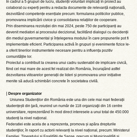
În cadrul a 5 grupuri de lucru, studenții voluntari implicați în proiect au
colaborat cu experți pentru a redacta documente de relevanță națională,
dezvoltând competențe esențiale precum: formularea politicilor publice,
promovarea implicării civice și consolidarea relațiilor de cooperare.
Prin diseminarea rezoluției din mai 2024, peste 750 de participanți au
devenit mediatori ai procesului decizional, facilitând dialogul cu decidenții
din mediul guvernamental și înțelegerea modului în care propunerile pot fi
implementate eficient. Participarea activă în grupuri și evenimente fizice le-
a oferit tinerilor instrumentele necesare pentru a influența pozitiv
comunitățile lor.
Proiectul a contribuit la crearea unui cadru sustenabil de implicare civică,
fiind cel mai mare de acest fel realizat din România, încurajând astfel
dezvoltarea viitoarelor generații de lideri și promovarea unor inițiative
menite să aducă schimbări concrete în societatea civilă.
|
Despre organizator
Uniunea Studenților din România este una din cele mai mari federații
studențești din ţară, reunind un număr de 118 organizaţii din 16 centre
universitare, reprezentând în mod direct interesele a unui total de 450.000
studenți la nivel național.
Federatiei este acela de a reprezenta, promova și apăra drepturile
studenţilor, în raport cu actorii relevanți la nivel național, precum: Ministerul
Familiei, Tineretului și Egalității de Șanse, precum și Municipalități și