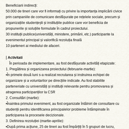
Beneficiarii indirecți:
50.000 de tineri care vor fi informați cu privire la importanța implicării civice
prin campaniile de comunicare desfășurate pe rețelele sociale, precum și
organizațiile studențești și instituțiile publice care vor beneficia de
propunerile și soluțiile formulate în cadrul proiectului.
30 instituții publice(universități, ministere, primării, etc.) participante la
evenimentul principal și valorifică rezoluția finală
10 parteneri ai mediului de afaceri.
|
Activitati
În perioada de implementare, au fost desfășurate activități etapizate:
1. Pregătirea și organizarea proiectului (februarie-martie):
•În primele două luni s-a realizat recrutarea și instruirea echipei de
organizare și a voluntarilor pe direcțiile indicate. Au fost stabilite
parteneriate cu universități și instituții relevante pentru promovarea și
atragerea participanților la CSR
2. Consultări (martie):
•Înaintea primului eveniment, au fost organizate întâlniri de consultare cu
studenții pentru identificarea principalelor probleme întâmpinate în
participarea la procesele decizionale.
3. Definirea rezoluției (martie-aprilie):
•După prima acțiune, 25 de tineri au fost împărțiți în 5 grupuri de lucru,