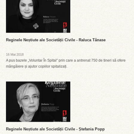
Reginele Neștiute ale Societății Civile - Raluca Tănase
16 Mai 2018
A pus bazele „Voluntar În Spital” prin care a antrenat 750 de tineri să ofere
mângâiere și ajutor copiilor spitalizați.
Reginele Neștiute ale Societății Civile - Ștefania Popp