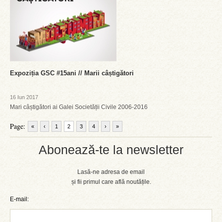
Expoziția GSC #15ani // Marii câștigători
16 Iun 2017
Mari câștigători ai Galei Societății Civile 2006-2016
Page:
«
‹
1
2
3
4
›
»
Abonează-te la newsletter
Lasă-ne adresa de email
și fii primul care află noutățile.
E-mail: