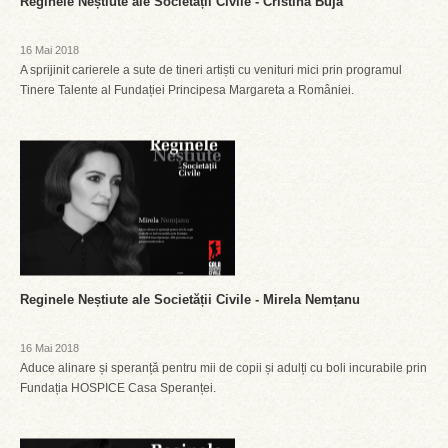
Reginele Neștiute ale Societății Civile - Cristina Buja
16 Mai 2018
A sprijinit carierele a sute de tineri artiști cu venituri mici prin programul
Tinere Talente al Fundației Principesa Margareta a României.
Reginele Neștiute ale Societății Civile - Mirela Nemțanu
16 Mai 2018
Aduce alinare și speranță pentru mii de copii și adulți cu boli incurabile prin
Fundația HOSPICE Casa Speranței.