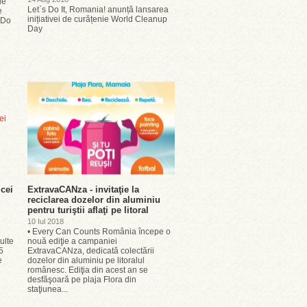
ie
Let`s Do It, Romania! anunță lansarea
e
inițiativei de curățenie World Cleanup
 Do
Day
 cei
ExtravaCANza - invitaţie la
reciclarea dozelor din aluminiu
pentru turiştii aflaţi pe litoral
10 Iul 2018
• Every Can Counts România începe o
ulte
nouă ediţie a campaniei
5
ExtravaCANza, dedicată colectării
e
dozelor din aluminiu pe litoralul
românesc. Ediţia din acest an se
desfăşoară pe plaja Flora din
staţiunea...