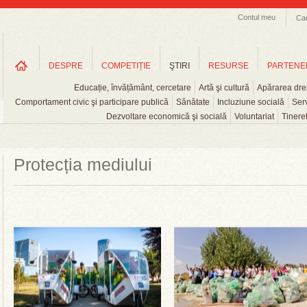
Contul meu
Ca
DESPRE
COMPETIȚIE
ŞTIRI
RESURSE
PARTENE
Educație, învățământ, cercetare
Artă şi cultură
Apărarea drep
Comportament civic şi participare publică
Sănătate
Incluziune socială
Serv
Dezvoltare economică şi socială
Voluntariat
Tinere
Protecția mediului