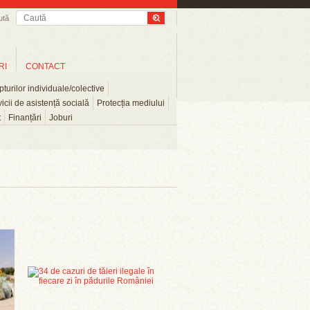
ută
RI
CONTACT
turilor individuale/colective
icii de asistență socială
Protecția mediului
t
Finanțări
Joburi