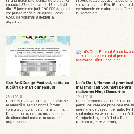
În luna noiembrie, echipa de proiect va
În perioada 20 august – 2 septembr
împăduri 37 de hectare în 17 localități
va avea loc Let’s Bike It! – o serie d
din 15 județe ale țării. 190.000 de puieți
evenimente de cartare marca "Let's
vor prinde rădăcini cu ajutorul celor
It, Romania!".
6.500 de voluntari așteptați la
acțiunile...
Can Art&Design Festival, ediţia cu
Let`s Do It, Romania! premiază
lucrări de mari dimensiuni
mai implicați voluntari pentru
realizarea Hărții Deșeurilor
26 Iul 2018
19 Iul 2018
Concursul Can Art&Design Festival se
Premii în valoare de 17 250 RON
resetează şi se transformă într-un
pentru cei care vor pune cele mai m
concurs cu lucrări de dimensiuni mari.
mormane de deșeuri pe hartă. Pe 1
Dacă până acum erau înscrise lucrări
septembrie va avea loc o nouă Zi d
de dimensiuni reduse, în acest an
Curățenie Națională “Let`s Do It,
organizatorii...
Romania!”, care va reuni,...