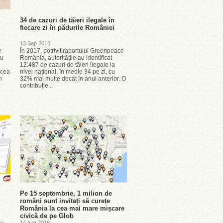
34 de cazuri de tăieri ilegale în
fiecare zi în pădurile României
13 Sep 2018
e
În 2017, potrivit raportului Greenpeace
au
România, autoritățile au identificat
12.487 de cazuri de tăieri ilegale la
 cea
nivel național, în medie 34 pe zi, cu
n
32% mai multe decât în anul anterior. O
contribuție...
Pe 15 septembrie, 1 milion de
români sunt invitați să curețe
România la cea mai mare mișcare
civică de pe Glob
14 Aug 2018