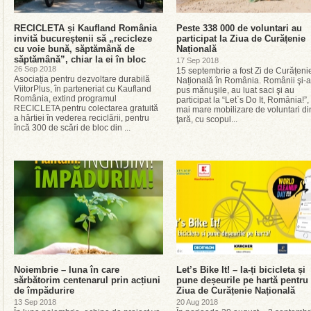
RECICLETA și Kaufland România
Peste 338 000 de voluntari au
invită bucureștenii să „recicleze
participat la Ziua de Curățenie
cu voie bună, săptămână de
Națională
săptămână”, chiar la ei în bloc
17 Sep 2018
26 Sep 2018
15 septembrie a fost Zi de Curățeni
Asociația pentru dezvoltare durabilă
Națională în România. Românii şi-
ViitorPlus, în parteneriat cu Kaufland
pus mănuşile, au luat saci şi au
România, extind programul
participat la “Let`s Do It, România!”,
RECICLETA pentru colectarea gratuită
mai mare mobilizare de voluntari di
a hârtiei în vederea reciclării, pentru
ţară, cu scopul...
încă 300 de scări de bloc din ...
Noiembrie – luna în care
Let’s Bike It! – Ia-ți bicicleta și
sărbătorim centenarul prin acțiuni
pune deșeurile pe hartă pentru
de împădurire
Ziua de Curățenie Națională
13 Sep 2018
20 Aug 2018