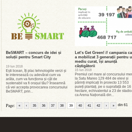
BeSMART – concurs de idei și
Let’s Get Green! // campania ca
soluții pentru Smart City
a mobilizat 3 generații pentru 
mediu curat, își anunță
câștigătorii
19 Iun 2018
15 Iun 2018
Ești licean, îți plac tehnologiile verzi și
Premiul cel mare al concursului me
te interesează cu adevărat cum va
la Satu Mareo 129 484 de elevi și
arăta, cum va funcționa și cât de
părinți implicați în proiecto 13 553
sustenabil va fi orașul tău? Înseamnă
puieți plantați, pe o suprafață de 16
că vei accepta provocarea concursului
hectare, echivalentul a 23 de stadi
BeSMART, prin...
ca Arena Națională din...
Page:
din 61
«
‹
35
36
37
38
39
40
41
42
›
»