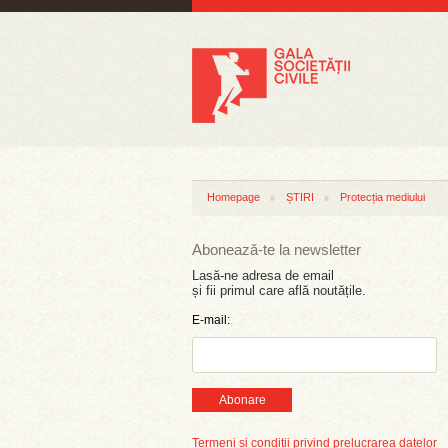
Homepage
ȘTIRI
Protecția mediului
Abonează-te la newsletter
Lasă-ne adresa de email
și fii primul care află noutățile.
E-mail:
Abonare
Termeni și condiții privind prelucrarea datelor