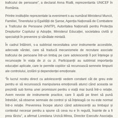
traficului de persoane”, a declarat Anna Riatti, reprezentanta UNICEF în
România.
Printre instituțiile reprezentate la eveniment s-au numărat Ministerul Muncii,
Familiei, Tineretului și Egalității de Șanse, Agenția Națională de Combatere
a Traficului de Persoane (ANITP), Autoritatea Națională pentru Protecția
Drepturilor Copilului și Adopție, Ministerul Educației, societatea civilă și
specialiști în prevenire și sănătate mintală.
În cadrul întâlnirii, s-a subliniat necesitatea unor instrumente accesibile,
adecvate vârstei, care să traducă mecanismele de recrutare asociate
traficului de persoane într-un limbaj pe care adolescenții îl pot înțelege și
recunoaște în viața de zi cu zi. Participanții au subliniat importanța
educației aplicate, care le permite copiilor să recunoască semnele timpurii
ale controlului, izolării și dependenței emoționale.
"În lucrul nostru direct cu adolescenții vedem constant cât de greu este
pentru ei să recunoască manipularea emoțională atunci când aceasta se
prezintă sub forma unei promisiuni pentru o viață mai bună într-o relație.
Avem nevoie de instrumente practice, care îi ajută pe tineri să pună
întrebări, să observe semnale de control și să înțeleagă ce nu este normal
într-o relație. Prevenirea începe atunci când adolescenții au limbajul și
contextul necesar pentru a spune că ceva nu e în regulă, înainte de a fi
prea târziu”, a afirmat Loredana Urzică-Mirea, Director Executiv Asociația