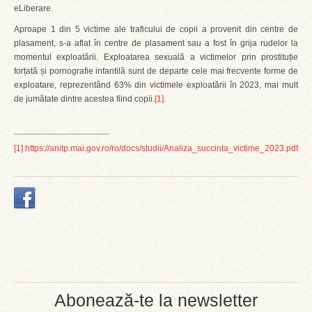
eLiberare.
Aproape 1 din 5 victime ale traficului de copii a provenit din centre de
plasament, s-a aflat în centre de plasament sau a fost în grija rudelor la
momentul exploatării. Exploatarea sexuală a victimelor prin prostituție
forțată și pornografie infantilă sunt de departe cele mai frecvente forme de
exploatare, reprezentând 63% din victimele exploatării în 2023, mai mult
de jumătate dintre acestea fiind copii.
[1]
.
[1]
https://anitp.mai.gov.ro/ro/docs/studii/Analiza_succinta_victime_2023.pdf
Abonează-te la newsletter