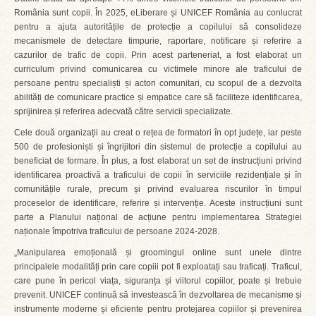
România sunt copii. În 2025, eLiberare și UNICEF România au conlucrat
pentru a ajuta autoritățile de protecție a copilului să consolideze
mecanismele de detectare timpurie, raportare, notificare și referire a
cazurilor de trafic de copii. Prin acest parteneriat, a fost elaborat un
curriculum privind comunicarea cu victimele minore ale traficului de
persoane pentru specialiști și actori comunitari, cu scopul de a dezvolta
abilități de comunicare practice și empatice care să faciliteze identificarea,
sprijinirea și referirea adecvată către servicii specializate.
Cele două organizații au creat o rețea de formatori în opt județe, iar peste
500 de profesioniști și îngrijitori din sistemul de protecție a copilului au
beneficiat de formare. În plus, a fost elaborat un set de instrucțiuni privind
identificarea proactivă a traficului de copii în serviciile rezidențiale și în
comunitățile rurale, precum și privind evaluarea riscurilor în timpul
proceselor de identificare, referire și intervenție. Aceste instrucțiuni sunt
parte a Planului național de acțiune pentru implementarea Strategiei
naționale împotriva traficului de persoane 2024-2028.
„Manipularea emoțională și groomingul online sunt unele dintre
principalele modalități prin care copiii pot fi exploatați sau traficați. Traficul,
care pune în pericol viața, siguranța și viitorul copiilor, poate și trebuie
prevenit. UNICEF continuă să investească în dezvoltarea de mecanisme și
instrumente moderne și eficiente pentru protejarea copiilor și prevenirea