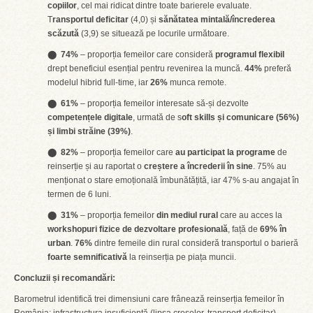
copiilor
, cel mai ridicat dintre toate barierele evaluate.
T
ransportul deficitar
(4,0) și
sănătatea mintală/încrederea
scăzută
(3,9) se situează pe locurile următoare.
⬤
74%
– proporția femeilor care consideră
programul flexibil
drept beneficiul esențial pentru revenirea la muncă.
44%
preferă
modelul hibrid full-time, iar
26%
munca remote.
⬤
61%
– proporția femeilor interesate să-și dezvolte
competențele digitale
, urmată de s
oft skills și comunicare (56%)
și limbi străine (39%)
.
⬤
82%
– proporția femeilor care
au participat la programe
de
reinserție și au raportat o
creștere a încrederii în sine
. 75% au
menționat o stare emoțională îmbunătățită, iar 47% s-au angajat în
termen de 6 luni.
⬤
31%
– proporția femeilor
din mediul rural
care au acces la
workshopuri fizice de dezvoltare profesională
, față de
69% în
urban
.
76%
dintre femeile din rural consideră transportul o barieră
foarte semnificativă
la reinserția pe piața muncii.
Concluzii și recomandări:
Barometrul identifică trei dimensiuni care frânează reinserția femeilor în