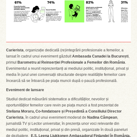
Carierista
, organizație dedicată (re)integrării profesionale a femeilor, a
lansat în cadrul unui eveniment găzduit
Ambasada Canadei la București
,
primul
Barometru al Reinserției Profesionale a Femeilor din România
.
Evenimentul a reunit reprezentanți ai mediului politic, instituțional, privat și
media în jurul unei conversații structurate despre realitățile femeilor care
încearcă să se întoarcă pe piața muncii după o pauză profesională.
Eveniment de lansare
Studiul dedicat măsurării sistematice a dificultăților, nevoilor și
oportunităților femeilor care revin pe piața muncii a fost prezentat de
Steliana Moraru, Co-fondatoare și Președintă a Consiliului Director
Carierista
, în cadrul unui eveniment moderat de
Nadina Câmpean
,
jurnalistă TV și Lector universitar, în prezența unor voci relevante din
mediul politic, instituțional, privat și din presă, organizate în două paneluri
de dezbatere.
E.S. Leena Liukkonen Ambasadorul Finlandei în România,