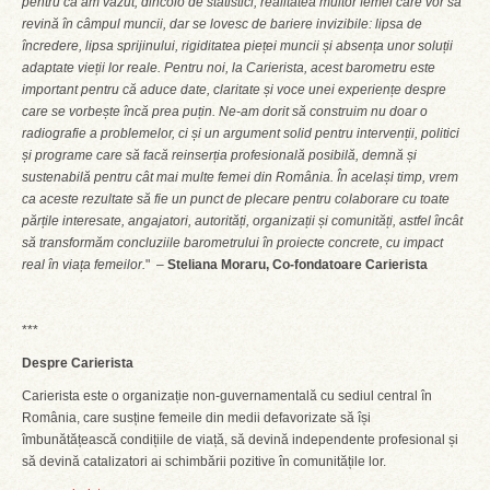
pentru că am văzut, dincolo de statistici, realitatea multor femei care vor să
revină în câmpul muncii, dar se lovesc de bariere invizibile: lipsa de
încredere, lipsa sprijinului, rigiditatea pieței muncii și absența unor soluții
adaptate vieții lor reale. Pentru noi, la Carierista, acest barometru este
important pentru că aduce date, claritate și voce unei experiențe despre
care se vorbește încă prea puțin. Ne-am dorit să construim nu doar o
radiografie a problemelor, ci și un argument solid pentru intervenții, politici
și programe care să facă reinserția profesională posibilă, demnă și
sustenabilă pentru cât mai multe femei din România. În același timp, vrem
ca aceste rezultate să fie un punct de plecare pentru colaborare cu toate
părțile interesate, angajatori, autorități, organizații și comunități, astfel încât
să transformăm concluziile barometrului în proiecte concrete, cu impact
real în viața femeilor.
" –
Steliana Moraru, Co-fondatoare Carierista
***
Despre Carierista
Carierista este o organizație non-guvernamentală cu sediul central în
România, care susține femeile din medii defavorizate să își
îmbunătățească condițiile de viață, să devină independente profesional și
să devină catalizatori ai schimbării pozitive în comunitățile lor.