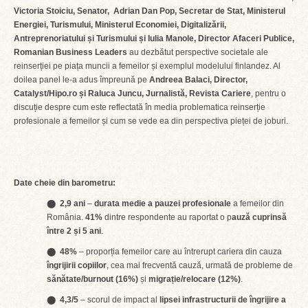
Victoria Stoiciu, Senator, Adrian Dan Pop, Secretar de Stat, Ministerul
Energiei, Turismului, Ministerul Economiei, Digitalizării,
Antreprenoriatului și Turismului și Iulia Manole, Director Afaceri Publice,
Romanian Business Leaders
au dezbătut perspective societale ale
reinserției pe piața muncii a femeilor și exemplul modelului finlandez. Al
doilea panel le-a adus împreună pe
Andreea Balaci, Director,
Catalyst/Hipo.ro și Raluca Juncu, Jurnalistă, Revista Cariere
, pentru o
discuție despre cum este reflectată în media problematica reinserție
profesionale a femeilor și cum se vede ea din perspectiva pieței de joburi.
Date cheie din barometru:
⬤
2,9 ani
–
durata medie a pauzei profesionale
a femeilor din
România.
41%
dintre respondente au raportat o p
auză cuprinsă
între 2 și 5 ani
.
⬤
48%
– proporția femeilor care au întrerupt cariera din cauza
îngrijirii copiilor
, cea mai frecventă cauză, urmată de probleme de
sănătate/burnout
(16%)
și
migrație/relocare (12%)
.
⬤
4,3/5
– scorul de impact al
lipsei infrastructurii de îngrijire a