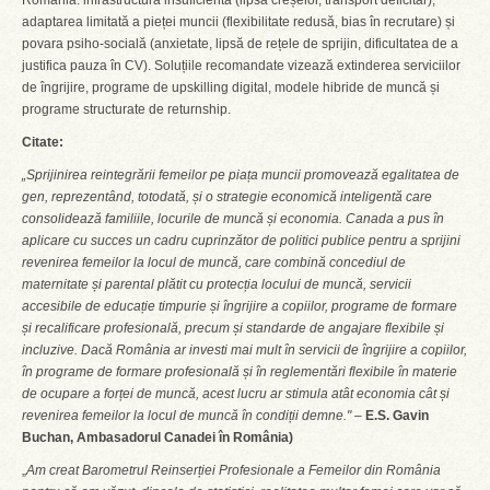
România: infrastructura insuficientă (lipsa creșelor, transport deficitar),
adaptarea limitată a pieței muncii (flexibilitate redusă, bias în recrutare) și
povara psiho-socială (anxietate, lipsă de rețele de sprijin, dificultatea de a
justifica pauza în CV). Soluțiile recomandate vizează extinderea serviciilor
de îngrijire, programe de upskilling digital, modele hibride de muncă și
programe structurate de returnship.
Citate:
„Sprijinirea reintegrării femeilor pe piața muncii promovează egalitatea de
gen, reprezentând, totodată, și o strategie economică inteligentă care
consolidează familiile, locurile de muncă și economia. Canada a pus în
aplicare cu succes un cadru cuprinzător de politici publice pentru a sprijini
revenirea femeilor la locul de muncă, care combină concediul de
maternitate și parental plătit cu protecția locului de muncă, servicii
accesibile de educație timpurie și îngrijire a copiilor, programe de formare
și recalificare profesională, precum și standarde de angajare flexibile și
incluzive. Dacă România ar investi mai mult în servicii de îngrijire a copiilor,
în programe de formare profesională și în reglementări flexibile în materie
de ocupare a forței de muncă, acest lucru ar stimula atât economia cât și
revenirea femeilor la locul de muncă în condiții demne."
–
E.S. Gavin
Buchan, Ambasadorul Canadei în România)
„
Am creat Barometrul Reinserției Profesionale a Femeilor din România