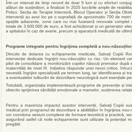
Într-un interval de timp record de doar 9 luni și cu eforturi conju
alături de susținători, a finalizat în 2025 lucrările ample de reabilitar
Polizu: Secția de Terapie Intensivă, Blocul Operator și Secția Obs
intervenții au avut loc pe o suprafață de aproximativ 700 de metri p
spațiile adiacente, zone care nu mai fuseseră renovate complet de
totale de 3.600.000 de euro, a fost achiziționat și un generator elect
a spitalului în caz de avarie, precum și aparatură medicală de ultim
Programe integrate pentru îngrijirea completă a nou-născuțilo
Dincolo de dotarea cu echipamente medicale, Salvați Copiii R
intervenție dedicate îngrijirii nou-născuților cu risc. Un element c
pilot de consolidare a monitorizării copiilor născuți prematur după 
maternități de nivel III. Inițiativa răspunde unei nevoi cr
necesită îngrijire specializată pe termen lung, iar identificarea și 
a eventualelor tulburări de dezvoltare neurologică sunt esențiale pen
Totodată, organizația implementează programe de prevenție și inte
obiectiv sprijinirea sănătății emoționale a mamelor, susținerea relați
Pentru a maximiza impactul acestor intervenții, Salvați Copiii su
medical prin programul de dezvoltare a abilităților în îngrijirea nou-
vor coordona sesiuni complexe de formare teoretică și practică, work
asigurând astfel că noile echipamente sunt utilizate la potențial
pregătit.