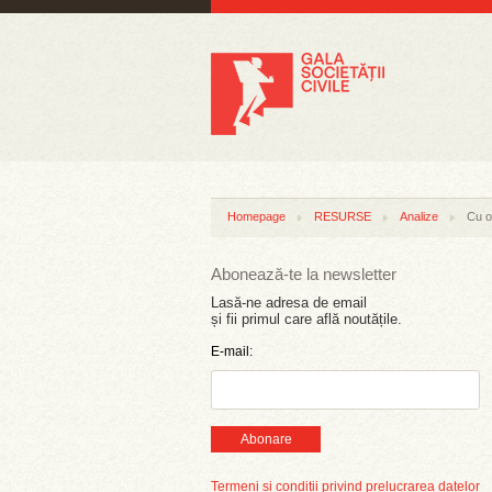
Homepage
RESURSE
Analize
Cu o
Abonează-te la newsletter
Lasă-ne adresa de email
și fii primul care află noutățile.
E-mail:
Abonare
Termeni și condiții privind prelucrarea datelor