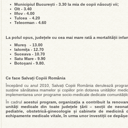
Municipiul București - 3.30 la mia de copii născuți vii;
Olt - 3.40
Ilfov - 4.00
Tulcea - 4.20
Teleorman - 4.60
La polul opus, județele cu cea mai mare rată a mortalității infan
Mureș - 13.00
Ialomița - 12.70
Suceava - 10.70
Satu Mare - 9.90
Botoșani - 9.80.
Ce face Salvați Copiii România
Începând cu anul 2010, Salvați Copiii România derulează program
susține sănătatea mamelor și copiilor prin dotarea unităților medi
implementarea unor programe socio-medicale dedicate comunităților
În cadrul
acestui program, organizația a contribuit la renova
unități medicale din toate județele țării – secții de neonat
pediatrie, obstetrică-ginecologie și cabinete de medicină 
echipamente medicale vitale, în urma unor investiții ce depășe