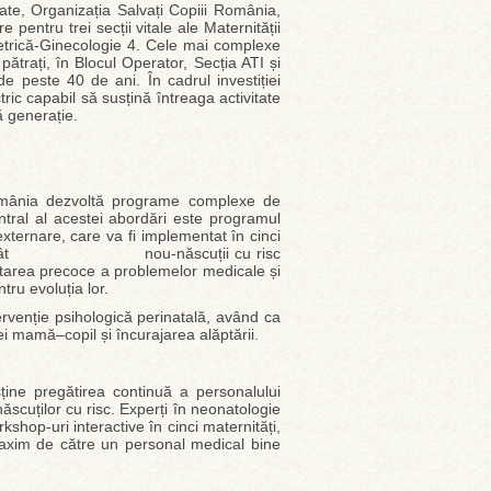
gate, Organizația Salvați Copiii România,
e pentru trei secții vitale ale Maternității
tetrică-Ginecologie 4. Cele mai complexe
ătrați, în Blocul Operator, Secția ATI și
 peste 40 de ani. În cadrul investiției
ric capabil să susțină întreaga activitate
ă generație.
r
omânia dezvoltă programe complexe de
entral al acestei abordări este programul
externare, care va fi implementat în cinci
itice, întrucât nou-născuții cu risc
tratarea precoce a problemelor medicale și
tru evoluția lor.
rvenție psihologică perinatală, având ca
ei mamă–copil și încurajarea alăptării.
sține pregătirea continuă a personalului
născuților cu risc. Experți în neonatologie
shop-uri interactive în cinci maternități,
 maxim de către un personal medical bine