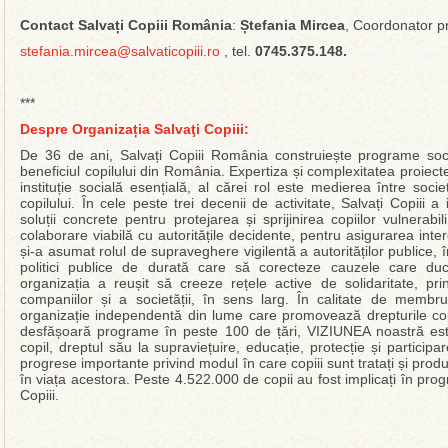
Contact Salvați Copiii România
:
Ștefania Mircea
, Coordonator 
stefania.mircea@salvaticopiii.ro
, tel.
0745.375.148.
***
Despre Organizația Salvaţi Copiii:
De 36 de ani, Salvați Copiii România construiește programe sociale
beneficiul copilului din România. Expertiza și complexitatea proiectel
instituție socială esențială, al cărei rol este medierea între socie
copilului. În cele peste trei decenii de activitate, Salvați Copiii a 
soluții concrete pentru protejarea și sprijinirea copiilor vulnerabil
colaborare viabilă cu autoritățile decidente, pentru asigurarea intere
și-a asumat rolul de supraveghere vigilentă a autorităților publice,
politici publice de durată care să corecteze cauzele care duc l
organizația a reușit să creeze rețele active de solidaritate, prin
companiilor și a societății, în sens larg. În calitate de mem
organizație independentă din lume care promovează drepturile cop
desfășoară programe în peste 100 de țări, VIZIUNEA noastră est
copil, dreptul său la supraviețuire, educație, protecție și parti
progrese importante privind modul în care copiii sunt tratați și pro
în viața acestora. Peste 4.522.000 de copii au fost implicați în pro
Copiii.