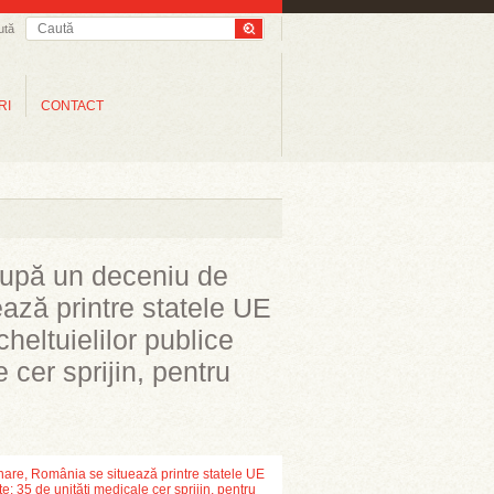
ută
RI
CONTACT
 după un deceniu de
ază printre statele UE
heltuielilor publice
 cer sprijin, pentru