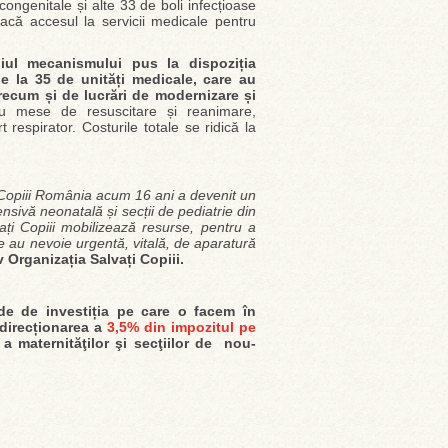
ongenitale și alte 33 de boli infecțioase
dacă accesul la servicii medicale pentru
diul mecanismului pus la dispoziția
n de la 35 de unități medicale, care au
ecum și de lucrări de modernizare și
 cu mese de resuscitare și reanimare,
 respirator. Costurile totale se ridică la
i Copiii România acum 16 ani a devenit un
ensivă neonatală și secții de pediatrie din
vați Copiii mobilizează resurse, pentru a
re au nevoie urgentă, vitală, de aparatură
 Organizația Salvați Copiii.
de de investiția pe care o facem în
direcționarea a
3,5% din impozitul pe
 maternităţilor şi secţiilor de nou-