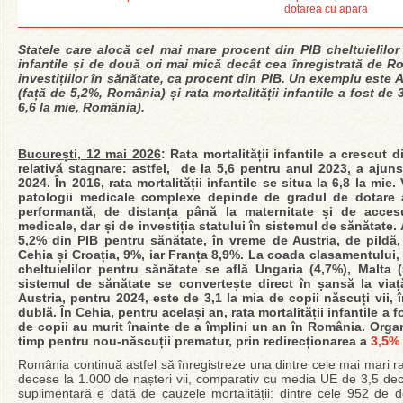
Statele care alocă cel mai mare procent din PIB cheltuielilor
infantile și de două ori mai mică decât cea înregistrată de R
investițiilor în sănătate, ca procent din PIB. Un exemplu este A
(față de 5,2%, România) și rata mortalității infantile a fost de 
6,6 la mie, România).
București, 12 mai 2026
: Rata mortalității infantile a crescu
relativă stagnare: astfel, de la 5,6 pentru anul 2023, a ajuns 
2024. În 2016, rata mortalității infantile se situa la 6,8 la mi
patologii medicale complexe depinde de gradul de dotare a
performantă, de distanța până la maternitate și de accesu
medicale, dar și de investiția statului în sistemul de sănătate.
5,2% din PIB pentru sănătate, în vreme de Austria, de pildă,
Cehia și Croația, 9%, iar Franța 8,9%. La coada clasamentului,
cheltuielilor pentru sănătate se află Ungaria (4,7%), Malta
sistemul de sănătate se convertește direct în șansă la viață: 
Austria, pentru 2024, este de 3,1 la mia de copii născuți vii
dublă.
În Cehia, pentru același an, rata mortalității infantile a f
de copii au murit înainte de a împlini un an în România.
Organ
timp pentru nou-născuții prematur, prin redirecționarea a
3,5% 
România continuă astfel să înregistreze una dintre cele mai mari rate
decese la 1.000 de nașteri vii, comparativ cu media UE de 3,5 dece
suplimentară e dată de cauzele mortalității: dintre cele 952 de 