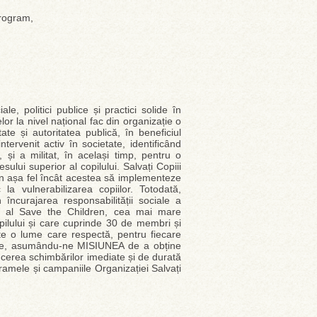
program,
, politici publice și practici solide în
or la nivel național fac din organizație o
tate și autoritatea publică, în beneficiul
intervenit activ în societate, identificând
i, și a militat, în același timp, pentru o
sului superior al copilului. Salvați Copiii
 în așa fel încât acestea să implementeze
a vulnerabilizarea copiilor. Totodată,
 încurajarea responsabilității sociale a
bru al Save the Children, cea mai mare
ilului și care cuprinde 30 de membri și
e o lume care respectă, pentru fiecare
cipare, asumându-ne MISIUNEA de a obține
ducerea schimbărilor imediate și de durată
gramele și campaniile Organizației Salvați