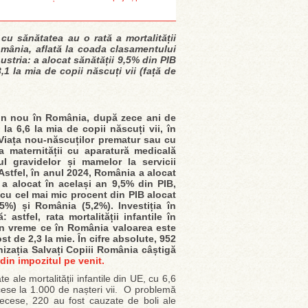
 cu sănătatea au o rată a mortalității
omânia, aflată la coada clasamentului
ustria: a alocat sănătății 9,5% din PIB
3,1 la mia de copii născuți vii (față de
t din nou în România, după zece ani de
la 6,6 la mia de copii născuți vii, în
e. Viața nou-născuților prematur sau cu
 maternității cu aparatură medicală
l gravidelor și mamelor la servicii
 Astfel, în anul 2024, România a alocat
 a alocat în același an 9,5% din PIB,
 cu cel mai mic procent din PIB alocat
 (5%) și România (5,2%).
Investiția în
astfel, rata mortalității infantile în
, în vreme ce în România valoarea este
ost de 2,3 la mie. În cifre absolute, 952
izația Salvați Copiii România câștigă
din impozitul pe venit.
 ale mortalității infantile din UE, cu 6,6
se la 1.000 de nașteri vii.
O problemă
decese, 220 au fost cauzate de boli ale