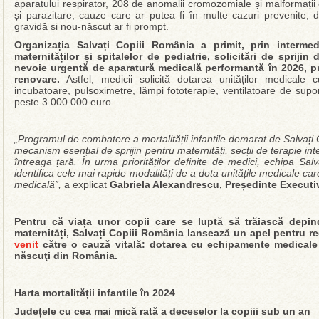
aparatului respirator, 208 de anomalii cromozomiale și malformații c
și parazitare, cauze care ar putea fi în multe cazuri prevenite, 
gravidă și nou-născut ar fi prompt.
Organizația Salvați Copiii România a primit, prin interme
maternităților și spitalelor de pediatrie, solicitări de spriji
nevoie urgentă de aparatură medicală performantă în 2026, pr
renovare.
Astfel, medicii solicită dotarea unităților medicale
incubatoare, pulsoximetre, lămpi fototerapie, ventilatoare de suport
peste 3.000.000 euro.
„Programul de combatere a mortalității infantile demarat de Salvaț
mecanism esențial de sprijin pentru maternități, secții de terapie int
întreaga țară. În urma priorităților definite de medici, echipa Sal
identifica cele mai rapide modalități de a dota unitățile medicale ca
medicală”,
a explicat
Gabriela Alexandrescu, Președinte Executiv
Pentru că viața unor copii care se luptă să trăiască depin
maternități, Salvați Copiii România lansează un apel pentru re
venit
către o cauză vitală: dotarea cu echipamente medicale a
născuţi din România.
Harta mortalității infantile în 2024
Județele cu cea mai mică rată a deceselor la copiii sub un an