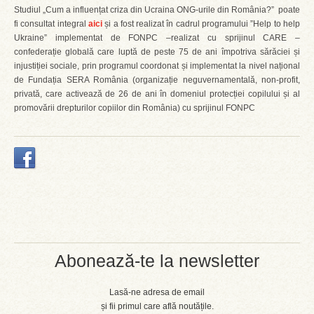
Studiul „Cum a influențat criza din Ucraina ONG-urile din România?” poate
fi consultat integral
aici
și a fost realizat în cadrul programului ”Help to help
Ukraine” implementat de FONPC –realizat cu sprijinul CARE –
confederație globală care luptă de peste 75 de ani împotriva sărăciei și
injustiției sociale, prin programul coordonat și implementat la nivel național
de Fundația SERA România (organizație neguvernamentală, non-profit,
privată, care activează de 26 de ani în domeniul protecției copilului și al
promovării drepturilor copiilor din România) cu sprijinul FONPC
Abonează-te la newsletter
Lasă-ne adresa de email
și fii primul care află noutățile.