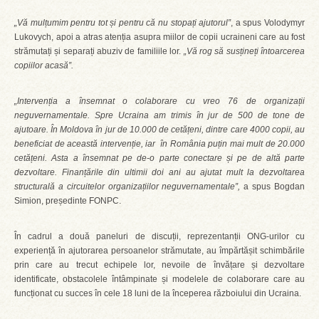
„Vă mulțumim pentru tot și pentru că nu stopați ajutorul”
, a spus Volodymyr
Lukovych, apoi a atras atenția asupra miilor de copii ucraineni care au fost
strămutați și separați abuziv de familiile lor.
„Vă rog să susțineți întoarcerea
copiilor acasă”.
„Intervenția a însemnat o colaborare cu vreo 76 de organizații
neguvernamentale. Spre Ucraina am trimis în jur de 500 de tone de
ajutoare. În Moldova în jur de 10.000 de cetățeni, dintre care 4000 copii, au
beneficiat de această intervenție, iar în România puțin mai mult de 20.000
cetățeni. Asta a însemnat pe de-o parte conectare și pe de altă parte
dezvoltare. Finanțările din ultimii doi ani au ajutat mult la dezvoltarea
structurală a circuitelor organizațiilor neguvernamentale”,
a spus Bogdan
Simion, președinte FONPC.
În cadrul a două paneluri de discuții, reprezentanții ONG-urilor cu
experiență în ajutorarea persoanelor strămutate, au împărtășit schimbările
prin care au trecut echipele lor, nevoile de învățare și dezvoltare
identificate, obstacolele întâmpinate și modelele de colaborare care au
funcționat cu succes în cele 18 luni de la începerea războiului din Ucraina.