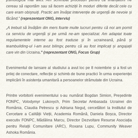
psihologică mai ales. Am schimbat proceduri pentru că finanțatorii ne
cereau să raportăm sau să facem achiziții în moduri diferite decât cele cu
care eram obișnuiți. Practic am învățat intervenție de urgență de nevoie și
făcând.”
(reprezentant ONG, interviu)
„A trebuit să învățăm din mers foarte multe lucruri pentru că noi am pornit
ca serviciu de urgență și pe urmă ne-am specializat. Am adaptat toate
regulamentele interne au fost traduse și în ucraineană, până și
teambuilding-ul l-am avut bilingv, pentru că au fost implicați și angajații
care vin din Ucraina
.”
(reprezentant ONG, Focus Grup)
Evenimentul de lansare al studiului a avut loc pe 8 noiembrie și a fost un
prilej de conectare, reflecție și schimb de bune practici în urma experienței
implicării în asistența umanitară a persoanelor strămutate din Ucraina.
Printre vorbitorii evenimentului s-au numărat Bogdan Simion, Președinte
FONPC, Volodymyr Lukovych, Prim Secretar Ambasada Ucrainei din
România, Claudia Petrescu și Adriana Neguț, cercetători la Institutul de
Cercetare a Calității Vieții, Academia Română, Daniela Boșca, Director
executiv FONPC, Mădălina Marcu, Director Dezvoltare Resurse Asociația
pentru Relații Comunitare (ARC), Roxana Lupu, Community Weaver
Ashoka România.