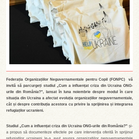
Federația Organizațiilor Neguvernamentale pentru Copil (FONPC) vă
invită să parcurgeți studiul „Cum a influențat criza din Ucraina ONG-
urile din România?”, lansat în luna noiembrie despre modul în care
situația din Ucraina a afectat evoluția organizațiilor neguvernamentale,
cât și despre contribuția acestora cu privire la sprijinirea și integrarea
refugiaților ucranieni.
Studiul „Cum a influențat criza din Ucraina ONG-urile din România?”
și-
a propus să documenteze efectele pe care intervenția oferită în sprijinul
refugiaților ucraineni le-a avut asupra organizațiilor neguvernamentale