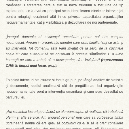
românești. Cercetarea care a stat la baza studiului a fost una de tip
exploratoriu, ce a avut ca principal scop identificarea efectelor intervenției
pentru refugiații ucraineni atât în ce privește capacitatea organizațiilor
neguvernamentale, cât și vizibilitatea și dezvoltarea de noi parteneriate.
„Întregul domeniu al asistenței umanitare pentru noi era complet
necunoscut. Aveam în organizație membri care erau familiarizați cu asta și
au intervenit. Tot domeniul ăsta l-am învățat de la zero, de la cuvintele
cheie cu care a trebuit să ne obișnuim în primele săptămâni. E o lume
întreagă pe care a trebuit să o descoperim, să o învățăm
.”
(reprezentant
ONG, în timpul unui focus grup).
Folosind interviuri structurate și focus-grupuri, pe lângă analize de statistici
și documente, studiul analizează cât de pregătite au fost organizațiile
neguvernamentale pentru intervenția umanitară și cum s-au dezvoltat pe
parcursul ei.
„Am schimbat lucruri pe măsură ce ofeream suport și realizam că trebuie să
oferim și alte servicii. Am angajat personal nou care să vorbească limba
ucraineană pentru că era greu să comunici cu ei și să le oferi consiliere