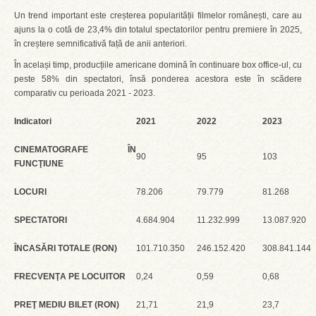
Un trend important este creșterea popularității filmelor românești, care au
ajuns la o cotă de 23,4% din totalul spectatorilor pentru premiere în 2025,
în creștere semnificativă față de anii anteriori.
În același timp, producțiile americane domină în continuare box office-ul, cu
peste 58% din spectatori, însă ponderea acestora este în scădere
comparativ cu perioada 2021 - 2023.
Indicatori
2021
2022
2023
CINEMATOGRAFE ÎN
90
95
103
FUNCŢIUNE
LOCURI
78.206
79.779
81.268
SPECTATORI
4.684.904
11.232.999
13.087.920
ÎNCASĂRI TOTALE (RON)
101.710.350
246.152.420
308.841.144
FRECVENŢA PE LOCUITOR
0,24
0,59
0,68
PREŢ MEDIU BILET (RON)
21,71
21,9
23,7