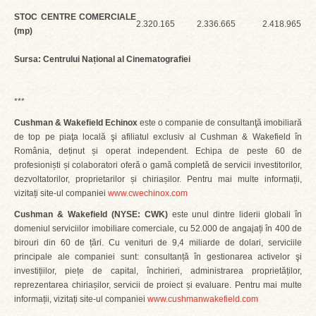
STOC CENTRE COMERCIALE
2.320.165
2.336.665
2.418.965
(mp)
Sursa: Centrului Național al Cinematografiei
***
Cushman & Wakefield Echinox
este o companie de consultanţă imobiliară
de top pe piaţa locală şi afiliatul exclusiv al Cushman & Wakefield în
România, deținut și operat independent. Echipa de peste 60 de
profesioniști și colaboratori oferă o gamă completă de servicii investitorilor,
dezvoltatorilor, proprietarilor și chiriașilor. Pentru mai multe informații,
vizitați site-ul companiei
www.cwechinox.com
Cushman & Wakefield (
NYSE: CWK)
este unul dintre liderii globali în
domeniul serviciilor imobiliare comerciale, cu 52.000 de angajați în 400 de
birouri din 60 de țări. Cu venituri de 9,4 miliarde de dolari, serviciile
principale ale companiei sunt: consultanță în gestionarea activelor şi
investițiilor, piețe de capital, închirieri, administrarea proprietăților,
reprezentarea chiriașilor, servicii de proiect și evaluare. Pentru mai multe
informații, vizitați site-ul companiei
www.cushmanwakefield.com