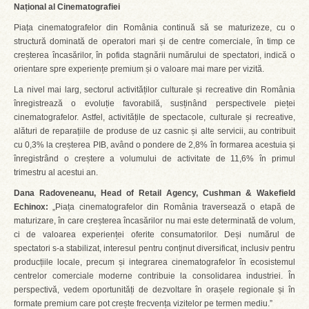
Național al Cinematografiei
Piața cinematografelor din România continuă să se maturizeze, cu o
structură dominată de operatori mari și de centre comerciale, în timp ce
creșterea încasărilor, în pofida stagnării numărului de spectatori, indică o
orientare spre experiențe premium și o valoare mai mare per vizită.
La nivel mai larg, sectorul activităților culturale și recreative din România
înregistrează o evoluție favorabilă, susținând perspectivele pieței
cinematografelor. Astfel, activitățile de spectacole, culturale și recreative,
alături de reparațiile de produse de uz casnic și alte servicii, au contribuit
cu 0,3% la creșterea PIB, având o pondere de 2,8% în formarea acestuia și
înregistrând o creștere a volumului de activitate de 11,6% în primul
trimestru al acestui an.
Dana Radoveneanu, Head of Retail Agency, Cushman & Wakefield
Echinox:
„Piața cinematografelor din România traversează o etapă de
maturizare, în care creșterea încasărilor nu mai este determinată de volum,
ci de valoarea experienței oferite consumatorilor. Deși numărul de
spectatori s-a stabilizat, interesul pentru conținut diversificat, inclusiv pentru
producțiile locale, precum și integrarea cinematografelor în ecosistemul
centrelor comerciale moderne contribuie la consolidarea industriei. În
perspectivă, vedem oportunități de dezvoltare în orașele regionale și în
formate premium care pot crește frecvența vizitelor pe termen mediu.”