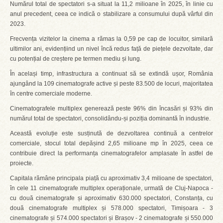
Numărul total de spectatori s-a situat la 11,2 milioane în 2025, în linie cu
anul precedent, ceea ce indică o stabilizare a consumului după vârful din
2023.
Frecvența vizitelor la cinema a rămas la 0,59 pe cap de locuitor, similară
ultimilor ani, evidențiind un nivel încă redus față de piețele dezvoltate, dar
cu potențial de creștere pe termen mediu și lung.
În același timp, infrastructura a continuat să se extindă ușor, România
ajungând la 109 cinematografe active și peste 83.500 de locuri, majoritatea
în centre comerciale moderne.
Cinematografele multiplex generează peste 96% din încasări și 93% din
numărul total de spectatori, consolidându-și poziția dominantă în industrie.
Această evoluție este susținută de dezvoltarea continuă a centrelor
comerciale, stocul total depășind 2,65 milioane mp în 2025, ceea ce
contribuie direct la performanța cinematografelor amplasate în astfel de
proiecte.
Capitala rămâne principala piață cu aproximativ 3,4 milioane de spectatori,
în cele 11 cinematografe multiplex operaționale, urmată de Cluj-Napoca -
cu două cinematografe și aproximativ 630.000 spectatori, Constanța, cu
două cinematografe multiplex și 578.000 spectatori, Timișoara - 3
cinematografe și 574.000 spectatori și Brașov - 2 cinematografe și 550.000