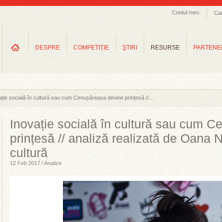
Contul meu
Ca
DESPRE
COMPETIȚIE
ŞTIRI
RESURSE
PARTENE
ație socială în cultură sau cum Cenușăreasa devine prințesă //...
Inovație socială în cultură sau cum 
prințesă // analiză realizată de Oana 
cultură
12 Feb 2017 / Analize