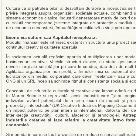
Cultura ca al patrulea pilon al dezvoltării durabile a început să se tr
privire integrată asupra organizării societale actuale, combinând u
sisteme economice clasice, industrii generatoare masiv de locuri de 
cu soluții contemporane (sisteme integrate de protecție a mediului
de economia cunoașterii, îmbunătățirea calitativă a vieții prin apelare
Economia culturii sau Kapitalul neexploatat
Modulul financiar este intrinsec existent în structura unui proiect sa
conținutul creativ și calitatea acestuia.
În societatea actuală regăsim apariția și multiplicarea unor model
business-uri creative. Vechile structuri clasice, cu statul gestiona
nevoile largi ale societăților pe care le conduc, dau deja de mul
Agilitatea organizațiilor non-profit, a firmelor mici cu potențial d
lucrătorilor din mediul corporatist care devin freelancer-i sau a co
ONG și un SRL încep să schimbe ritmul și consistența socială și e
Conceptul de industriile culturale şi creative este lansat odată cu 
în Marea Britanie și reprezintă „acele industrii care își au origine
indivizilor, având potenţialul de a crea locuri de muncă şi prosp
proprietăţii intelectuale” (UK Creative Industries Mapping Document 2
un impact puternic pe plan intern şi internaţional, datorită ideii d
inter¬secţia creativităţii, culturii, afacerilor şi tehnologiei.
Antrep
industriile creative și face referire la creativitate într-o fo
economică.
Și moneda în care se fac tranzacțiile de produse și servicii culturale