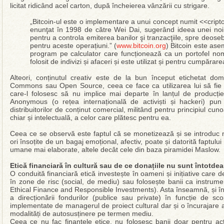
licitat ridicând acel carton, după încheierea vânzării cu strigare.
„Bitcoin-ul este o implementare a unui concept numit <<cript
enunţat în 1998 de către Wei Dai, sugerând ideea unei noi 
pentru a controla emiterea banilor şi tranzacţiile, spre deose
pentru aceste operațiuni.” (
www.bitcoin.org
) Bitcoin este ase
program pe calculator care funcționează ca un portofel nomi
folosit de indivizi și afaceri și este utilizat și pentru cumpărare
Alteori, conținutul creativ este de la bun început etichetat do
Commons sau Open Source, ceea ce face ca utilizarea lui să fie gr
care-l folosesc să nu implice mai departe în lanțul de producți
Anonymous (o rețea internațională de activiști și hackeri) pun
distribuitorilor de conținut comercial, militând pentru principiul cu
chiar și intelectuală, a celor care plătesc pentru ea.
Ceea ce se observă este faptul că se monetizează și se introduc no
ori însoțite de un bagaj emoțional, afectiv, poate și datorită faptulu
umane mai elaborate, altele decât cele din baza piramidei Maslow.
Etică financiară în cultură sau de ce donațiile nu sunt întotd
O conduită financiară etică investește în oameni și inițiative care de
în zone de risc (social, de mediu) sau folosește banii ca instrume
Ethical Finance and Responsible Investments). Asta înseamnă, și în 
a direcționării fondurilor (publice sau private) în funcție de scop
implementate de managerul de proiect cultural dar și o încurajare a 
modalități de autosusținere pe termen mediu.
Ceea ce nu fac finanțele etice, nu folosesc banii doar pentru acțiu