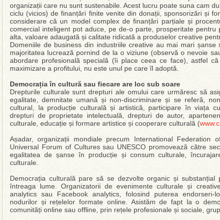
organizații care nu sunt sustenabile. Acest lucru poate suna cam dur
ciclu (vicios) de finanțări finite venite din donații, sponsorizări și 
considerare că un model complex de finanțări parțiale și procent
comercial inteligent pot aduce, pe de-o parte, prosperitate pentru p
alta, valoare adaugată și calitate ridicată a produselor creative pent
Domeniile de business din industriile creative au mai mari șanse să 
majoritatea lucrează pornind de la o viziune (observă o nevoie sau
abordare profesională specială (îi place ceea ce face), astfel că 
maximizare a profitului, nu este unul pe care îl adoptă.
Democrația în cultură sau fiecare are loc sub soare
Drepturile culturale sunt drepturi ale omului care urmăresc să asig
egalitate, demnitate umană și non-discriminare și se referă, non
cultural, la producție culturală și artistică, participare în viața cu
drepturi de proprietate intelectuală, drepturi de autor, apartenen
culturale, educație și formare artistice și cooperare culturală (
www.cu
Așadar, organizații mondiale precum International Federation o
Universal Forum of Cultures sau UNESCO promovează către sectorul 
egalitatea de șanse în producție și consum culturale, încurajarea
culturale.
Democrația culturală pare să se dezvolte organic și substanțial p
întreaga lume. Organizatorii de evenimente culturale și creative
analytics sau Facebook analytics, folosind puterea endorseri-
nodurilor și rețelelor formate online. Asistăm de fapt la o demo
comunități online sau offline, prin rețele profesionale și sociale, gru