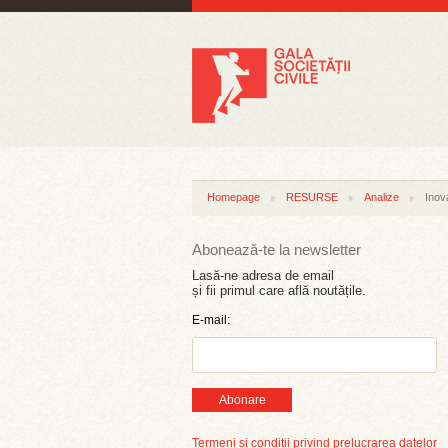
Homepage
RESURSE
Analize
Inov
Abonează-te la newsletter
Lasă-ne adresa de email
și fii primul care află noutățile.
E-mail:
Abonare
Termeni și condiții privind prelucrarea datelor