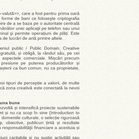
o-valută>>, care a fost pentru prima oară
forme de bani ce foloseşte criptografia
bire de a se baza pe o autoritate centrală
mănător unei aplicaţii pe telefon sau unui
nal şi permite operațiuni de plăți. Este
a de lucrări de artă printre altele.
meniul public / Public Domain, Creative
atuită, și obligă, la rândul său, pe cei
e aspectele comerciale. Mișcări precum
 presiune pe puterea producătorilor și
noașterii ca bun comun, nu ca proprietate,
i tipuri de percepție a valorii, de multe
i că zona creativă este conectată la nevoi
eauna bune
zvoltă și intensifică proiecte sustenabile
nt și nu ca scop în sine (Introduction to
domeniile culturale, o selecție riguroasă
, obiective, publicuri țintă și rezultate
responsabilităţii financiare a acestuia și
ni caritabile și nu susțin activități sau