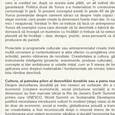
care ia creditul iar, după ce acesta este plătit, un alt individ din
garantează. Politica dusă de Yunus s-a materializat în construirea 
comunicaţii în ţară. În prezent conceptul există în peste 40 de ţă
Yunus povestește despre oamenii săraci ca despre niște copaci 
stejar normal, care poate crește la dimensiuni foarte mari dar, în caz
mici / neajutorați. Întrebat în film ce trebuie să facă un antreprenor
Yunus dă exemplul cuiva care dorește să își deschidă o fabrică de 
dorească să înceapă un business cu încălțări ci trebuie să își setez
planetă să fie încălțați – deși, desigur, practic, acea persoană va d
producere de pantofi.
Proiectele și programele culturale sau antreprenoriatul creativ tre
multă cercetare și contextualizare și abia ulterior cu pregătirea une
activități, pentru obținerea de rezultate. Creativitatea și cultura, gâ
instrumente inteligente (proiecte, evenimente, produse culturale),
concepte și idei ambițioase și volatile inițial, cum ar fi starea de bi
aplicarea unor drepturi inalienabile / fundamentale ale omului, tolera
lista rămâne deschisă.
Cultura, al patrulea pilon al dezvoltării durabile sau a patra roa
Despre dezvoltarea durabilă pe trei niveluri se vorbește din a 
economic (creștere economică), social (incluziune socială) și m
dimensiuni au fost marcate oficial la Rio de Janeiro Earth Summit
printre care UNESCO, World Summit on Sustainable Development
justifică necesitatea introducerii culturii în modelul (deja) clasic al 
țin doar de economic, social și mediu; globalizarea actuală a transf
iar creativitatea a fost recunoscută drept o resursă imens de bog
funcționarea unui sistem economic sănătos și durabil (economia b