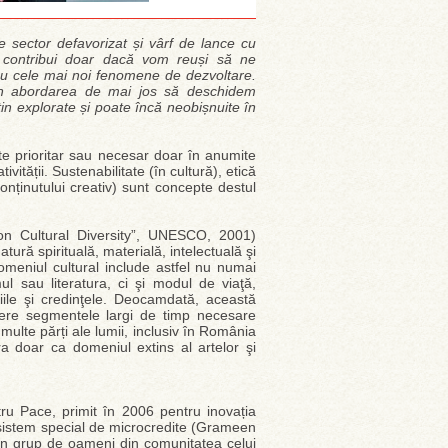
e sector defavorizat și vârf de lance cu
a contribui doar dacă vom reuși să ne
cu cele mai noi fenomene de dezvoltare.
 în abordarea de mai jos să deschidem
in explorate și poate încă neobișnuite în
te prioritar sau necesar doar în anumite
ivității. Sustenabilitate (în cultură), etică
conținutului creativ) sunt concepte destul
 on Cultural Diversity”, UNESCO, 2001)
tură spirituală, materială, intelectuală şi
meniul cultural include astfel nu numai
mul sau literatura, ci şi modul de viaţă,
ţiile şi credinţele. Deocamdată, această
dere segmentele largi de timp necesare
 multe părți ale lumii, inclusiv în România
tura doar ca domeniul extins al artelor şi
u Pace, primit în 2006 pentru inovația
sistem special de microcredite (Grameen
un grup de oameni din comunitatea celui