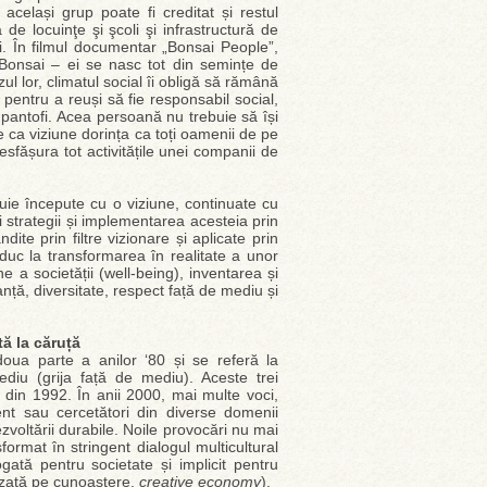
 același grup poate fi creditat și restul
de locuinţe şi şcoli şi infrastructură de
ri. În filmul documentar „Bonsai People”,
Bonsai – ei se nasc tot din semințe de
ul lor, climatul social îi obligă să rămână
 pentru a reuși să fie responsabil social,
pantofi. Acea persoană nu trebuie să își
e ca viziune dorința ca toți oamenii de pe
esfășura tot activitățile unei companii de
buie începute cu o viziune, continuate cu
i strategii și implementarea acesteia prin
ndite prin filtre vizionare și aplicate prin
 duc la transformarea în realitate a unor
ne a societății (well-being), inventarea și
nță, diversitate, respect față de mediu și
tă la căruță
doua parte a anilor ‘80 și se referă la
ediu (grija față de mediu). Aceste trei
 din 1992. În anii 2000, mai multe voci,
 sau cercetători din diverse domenii
dezvoltării durabile. Noile provocări nu mai
ormat în stringent dialogul multicultural
ată pentru societate și implicit pentru
azată pe cunoaștere,
creative economy
).