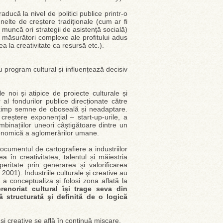
aducă la nivel de politici publice printr-o
nelte de creștere tradiționale (cum ar fi
muncă ori strategii de asistență socială)
, măsurători complexe ale profitului adus
a la creativitate ca resursă etc.).
u program cultural și influențează decisiv
e noi și atipice de proiecte culturale și
r al fondurilor publice direcționate către
t timp semne de oboseală și neadaptare.
e creștere exponențial – start-up-urile, a
mbinațiilor uneori câștigătoare dintre un
conomică a aglomerărilor umane.
documentul de cartografiere a industriilor
a în creativitatea, talentul și măiestria
eritate prin generarea şi valorificarea
001). Industriile culturale şi creative au
e a conceptualiza și folosi zona aflată la
renoriat cultural își trage seva din
rmă structurată şi definită de o logică
 și creative se află în continuă mișcare.