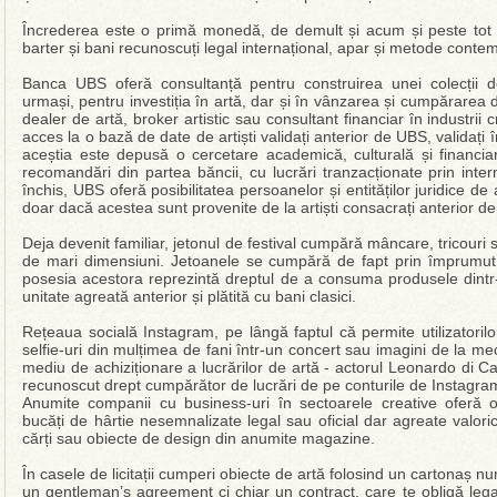
Încrederea este o primă monedă, de demult și acum și peste tot 
barter și bani recunoscuți legal internațional, apar și metode contem
Banca UBS oferă consultanță pentru construirea unei colecții de 
urmași, pentru investiția în artă, dar și în vânzarea și cumpărarea
dealer de artă, broker artistic sau consultant financiar în industrii c
acces la o bază de date de artiști validați anterior de UBS, validați
aceștia este depusă o cercetare academică, culturală și financiară
recomandări din partea băncii, cu lucrări tranzacționate prin inter
închis, UBS oferă posibilitatea persoanelor și entităților juridice de
doar dacă acestea sunt provenite de la artiști consacrați anterior d
Deja devenit familiar, jetonul de festival cumpără mâncare, tricouri
de mari dimensiuni. Jetoanele se cumpără de fapt prin împrumut 
posesia acestora reprezintă dreptul de a consuma produsele dintr-
unitate agreată anterior și plătită cu bani clasici.
Rețeaua socială Instagram, pe lângă faptul că permite utilizatorilo
selfie-uri din mulțimea de fani într-un concert sau imagini de la meci
mediu de achiziționare a lucrărilor de artă - actorul Leonardo di Ca
recunoscut drept cumpărător de lucrări de pe conturile de Instagram
Anumite companii cu business-uri în sectoarele creative oferă 
bucăți de hârtie nesemnalizate legal sau oficial dar agreate valor
cărți sau obiecte de design din anumite magazine.
În casele de licitații cumperi obiecte de artă folosind un cartonaș 
un gentleman’s agreement ci chiar un contract, care te obligă legal