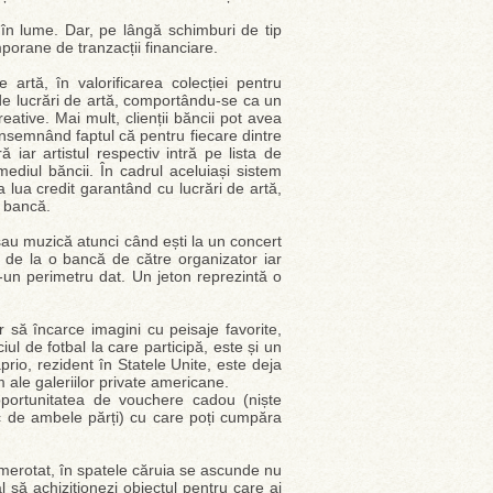
în lume. Dar, pe lângă schimburi de tip
porane de tranzacții financiare.
artă, în valorificarea colecției pentru
 de lucrări de artă, comportându-se ca un
reative. Mai mult, clienții băncii pot avea
 însemnând faptul că pentru fiecare dintre
 iar artistul respectiv intră pe lista de
mediul băncii. În cadrul aceluiași sistem
 a lua credit garantând cu lucrări de artă,
e bancă.
 sau muzică atunci când ești la un concert
de la o bancă de către organizator iar
un perimetru dat. Un jeton reprezintă o
r să încarce imagini cu peisaje favorite,
ul de fotbal la care participă, este și un
prio, rezident în Statele Unite, este deja
 ale galeriilor private americane.
oportunitatea de vouchere cadou (niște
ic de ambele părți) cu care poți cumpăra
numerotat, în spatele căruia se ascunde nu
 să achiziționezi obiectul pentru care ai