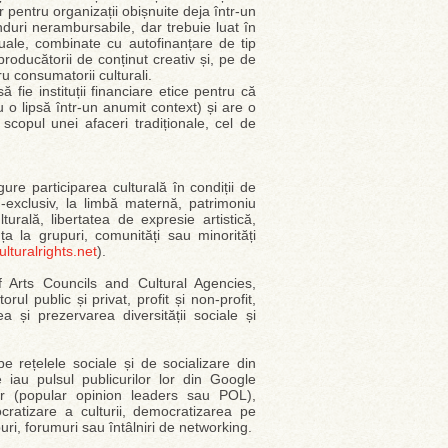
 pentru organizații obișnuite deja într-un
fonduri nerambursabile, dar trebuie luat în
uale, combinate cu autofinanțare de tip
roducătorii de conținut creativ și, pe de
ru consumatorii culturali.
fie instituții financiare etice pentru că
 o lipsă într-un anumit context) și are o
scopul unei afaceri tradiționale, cel de
ure participarea culturală în condiții de
-exclusiv, la limbă maternă, patrimoniu
lturală, libertatea de expresie artistică,
ța la grupuri, comunități sau minorități
lturalrights.net
).
f Arts Councils and Cultural Agencies,
public și privat, profit și non-profit,
 și prezervarea diversității sociale și
e rețelele sociale și de socializare din
 iau pulsul publicurilor lor din Google
lor (popular opinion leaders sau POL),
cratizare a culturii, democratizarea pe
puri, forumuri sau întâlniri de networking.