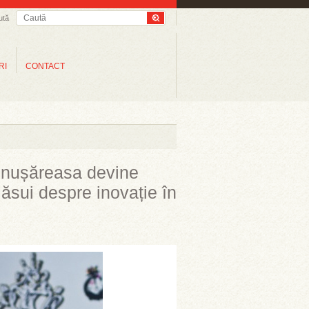
ută
RI
CONTACT
Cenușăreasa devine
Năsui despre inovație în