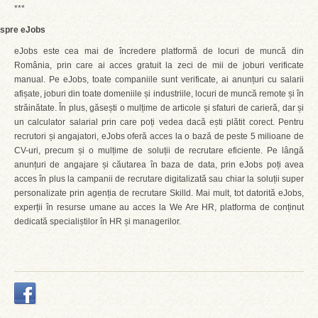
***
spre eJobs
eJobs este cea mai de încredere platformă de locuri de muncă din
România, prin care ai acces gratuit la zeci de mii de joburi verificate
manual. Pe eJobs, toate companiile sunt verificate, ai anunțuri cu salarii
afișate, joburi din toate domeniile și industriile, locuri de muncă remote și în
străinătate. În plus, găsești o mulțime de articole și sfaturi de carieră, dar și
un calculator salarial prin care poți vedea dacă ești plătit corect. Pentru
recrutori și angajatori, eJobs oferă acces la o bază de peste 5 milioane de
CV-uri, precum și o mulțime de soluții de recrutare eficiente. Pe lângă
anunțuri de angajare și căutarea în baza de data, prin eJobs poți avea
acces în plus la campanii de recrutare digitalizată sau chiar la soluții super
personalizate prin agenția de recrutare Skilld. Mai mult, tot datorită eJobs,
experții în resurse umane au acces la We Are HR, platforma de conținut
dedicată specialiștilor în HR și managerilor.