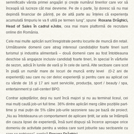
semnificativ vârsta primei angajări și crește numărul tinerilor care vor să
înceapă să lucreze cât mai devreme. Pe de o parte, își doresc să nu mai
depindă financiar de părinți, pe de altă parte au înțeles că experiența
acumulată timpuriu le va fi utilă pe termen lung”, spune
Roxana Drăghici,
Head of Sales în cadrul eJobs
, cea mai mare platformă de recrutare
online din România.
Cele mai multe aplicări sunt înregistrate pentru locurile de muncă din retail.
Următoarele domenii care atrag interesul candidaților foarte tineri sunt
turismul și industria alimentară – două domenii care au fost întotdeauna
deschise să angajeze inclusiv candidați foarte tineri, în special în vârfurile
de sezon, adică în lunile de vară și în cele de iarnă. Alte sectoare care scot
în piață un număr mare de locuri de muncă entry level (0-2 ani de
experiență) sau care nu cer deloc experiență și pentru care au aplicat cei
cu vârste de 16 și 17 ani sunt serviciile, producția, sport / beauty / spa,
entertainment și call-center/ BPO.
Contrar așteptărilor, deși nu sunt încă majori și nu au terminat liceul, cei
mai mulți caută job-uri full time. 36% dintre aplicări merg către pozițiile part-
time și mai puțin de 5% către job-urile sezoniere sau pe bază de proiect.
„Nu au întotdeauna un comportament de aplicare țintit, iar asta se întâmplă
din cauza lipsei de experiență, însă sunt dispuși să încerce aproape orice
domeniu de activitate pentru a vedea care sunt joburile sau sectoarele cu