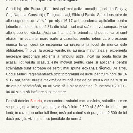
care se potrivesc”, explică
Roxana Drăghici.
Candidații din București au fost cei mai activi, urmați de cei din Brașov,
Cluj-Napoca, Constanța, Timișoara, Iași, Sibiu și Bacău. Spre deosebire de
alte segmente de vârstă, pe nișa 16-17 ani, ponderea aplicărilor pentru
joburile remote este de 5,3% din total – cel mai scăzut nivel comparativ cu
alte grupe de vârstă. „Asta se întâmplă în primul rând pentru ca ei sunt
eligibili, în cea mai mare parte a cazurilor, pentru joburi care presupun
muncă fizică, ceea ce înseamnă că prezența la locul de muncă este
obligatorie. În plus, la aceste vârste, nu au încă maturitatea și experiența
necesare gestionării eficiente a timpului astfel încât să poată lucra de
acasă. Tot vârsta scăzută este motivul pentru care și aplicările pentru
străinătate sunt aproape de zero”, mai spune
Roxana Drăghici.
De altfel,
Codul Muncii reglementează strict programul de lucru pentru minorii de 16
și 17 ani, astfel: durata maximă de muncă este de cel mult 6 ore pe zi și 30
de ore pe săptămână, nu au voie să lucreze noaptea, în intervalul 20.00 –
06.00 și nici să facă ore suplimentare.
Potrivit datelor
Salario
, comparatorul salarial marca eJobs, salariile la care
se pot aștepta acești candidați variază între 2.600 și 3.500 de lei net, pe
lună, în cazul job-urilor full-time, însă pot coborî sub pragul de 2.500 de lei
dacă pozițiile vizate sunt cu jumătate de normă.