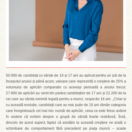
50.000 de candidați cu vârste de 16 și 17 ani au aplicat pentru un job de la
începutul anului și până acum, valoare care reprezintă o creștere de 25% a
volumului de aplicări comparativ cu aceeași perioadă a anului trecut.
27.800 de aplicări au venit din partea candidaților de 17 ani și 22.200 de la
cei care au vârsta minimă legală pentru a munci, respectiv 16 ani. „Chiar și
cu această evoluție, candidații care au mai puțin de 18 ani rămân categoria
care înregistrează cel mai mic număr de aplicări, ceea ce este firesc având
în vedere că vorbim despre o grupă de vârstă foarte restrânsă. Însă,
dincolo de acest aspect, faptul că asistăm la această creștere ne arată o
schimbare de comportament fără precedent pe piața muncii – scade