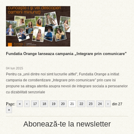
Fundatia Orange lanseaza campania „Integrare prin comunicare”
04 Iun 2015
Pentru ca „unii dintre noi simt lucrurile altfel”, Fundatia Orange a initiat
campania de constientizare „Integrare prin comunicare” prin care isi
propune sa atraga atentia asupra nevoii de integrare sociala a persoanelor
cu dizabilitati senzoriale
Page:
«
‹
17
18
19
20
21
22
23
24
›
din 27
»
Abonează-te la newsletter