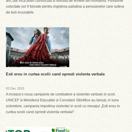
ani, dar inca putin cunoscuta si folosita de firmele din Romania. Fondurile
colectate vor fi folosite pentru ingrijirea paliativa a persoanelor care sufera
de boli incurabile.
Esti erou in curtea scolii cand opresti violenta verbala
02 Dec 2015
A inceput o noua campanie de combatere a violentei verbale in scoli.
UNICEF si Ministerul Educatiei si Cercetarii Stiintifice au lansat, in luna
octombrie, campania impotriva violentei in scoli cu mesajul „Esti erou in
curtea scolii cand opresti violenta verbala!”.