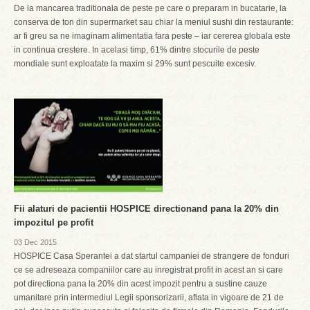
De la mancarea traditionala de peste pe care o preparam in bucatarie, la
conserva de ton din supermarket sau chiar la meniul sushi din restaurante:
ar fi greu sa ne imaginam alimentatia fara peste – iar cererea globala este
in continua crestere. In acelasi timp, 61% dintre stocurile de peste
mondiale sunt exploatate la maxim si 29% sunt pescuite excesiv.
Fii alaturi de pacientii HOSPICE directionand pana la 20% din
impozitul pe profit
03 Dec 2015
HOSPICE Casa Sperantei a dat startul campaniei de strangere de fonduri
ce se adreseaza companiilor care au inregistrat profit in acest an si care
pot directiona pana la 20% din acest impozit pentru a sustine cauze
umanitare prin intermediul Legii sponsorizarii, aflata in vigoare de 21 de