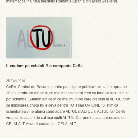
matematice inaintea meciului Romania-Spania din acest weekend.
Il cautam pe celalalt // o campanie CeRe
25 Feb 2016
CeRe: Centrul de Resurse pentru participare publica* exista de aproape
10 ani pentru ca din ce in ce mai multi oameni cred cu tarie ca lucrurile se
pot schimba. Suntem din ce in ce mai multi cei care credem in ALTUL. Stim
ca implicarea civica nu e ceva pentru TOTI sau ORICINE. Si stim ca
schimbarea vine atunci cand apare ALTUL si ALTUL si ALTUL. Iar CeRe
vrea sa fie alaturi de cat mai multi ALTUL. Dar pentru asta are nevoie de
CELALALT. Acum il cautam pe CELALALT.