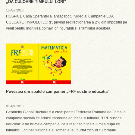
„DA CULOARE TIMPULUI LOR!”
15 Apr 2016
HOSPICE Casa Sperantei a lansat spotul video al Campaniei „DA
CULOARE TIMPULUI LOR!”, privind redirectionarea a 2% din impozitul pe
venit pentru ingrijirea bolnavilor incurabili si a familiilor acestora.
Povestea din spatele campaniei „FRF sustine educatia”
01 Apr 2016
Geometry Global Bucharest a creat pentru Federatia Romana de Fotbal o
campanie sociala ce aduce impreuna educatia si fotbalul. "FRF sustine
educatia" este numele campaniei ce a rasunat in toata lumea dupa ce
fotbalistii Echipei Nationale a Romaniei au purtat tricouri cu formule