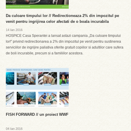
Da culoare timpului lor // Redirectioneaza 2% din impozitul pe
venit pentru ingrijirea celor afectati de o boala incurabila
14 Ian 2016
HOSPICE Casa Sperantei a lansat astazi campania „Da culoare timpului
lor!” privind redirectionarea a 2% din impozitul pe venit pentru sustinerea
serviciilor de ingrijire paliativa oferite gratuit copiilor si adultilor care sufera
de boli incurabile, precum si a familiilor acestora.
FISH FORWARD // un proiect WWF
04 Ian 2016