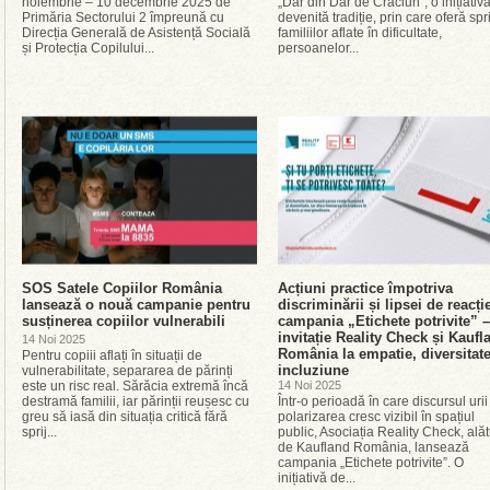
noiembrie – 10 decembrie 2025 de
„Dar din Dar de Crăciun”, o inițiativ
Primăria Sectorului 2 împreună cu
devenită tradiție, prin care oferă spri
Direcția Generală de Asistență Socială
familiilor aflate în dificultate,
și Protecția Copilului...
persoanelor...
SOS Satele Copiilor România
Acțiuni practice împotriva
lansează o nouă campanie pentru
discriminării și lipsei de reacți
susținerea copiilor vulnerabili
campania „Etichete potrivite” –
invitație Reality Check și Kaufl
14 Noi 2025
România la empatie, diversitate
Pentru copiii aflați în situații de
incluziune
vulnerabilitate, separarea de părinți
este un risc real. Sărăcia extremă încă
14 Noi 2025
destramă familii, iar părinții reușesc cu
Într-o perioadă în care discursul urii
greu să iasă din situația critică fără
polarizarea cresc vizibil în spațiul
sprij...
public, Asociația Reality Check, alăt
de Kaufland România, lansează
campania „Etichete potrivite”. O
inițiativă de...