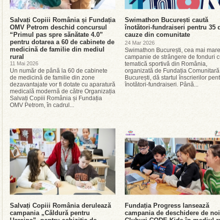
Salvați Copiii România și Fundația
Swimathon București caută
OMV Petrom deschid concursul
înotători-fundraiseri pentru 35 
“Primul pas spre sănătate 4.0”
cauze din comunitate
pentru dotarea a 60 de cabinete de
24 Mar 2026
medicină de familie din mediul
Swimathon București, cea mai mar
rural
campanie de strângere de fonduri 
11 Mai 2026
tematică sportivă din România,
Un număr de până la 60 de cabinete
organizată de Fundația Comunitară
de medicină de familie din zone
București, dă startul înscrierilor pen
dezavantajate vor fi dotate cu aparatură
înotători-fundraiseri. Până...
medicală modernă de către Organizația
Salvați Copiii România și Fundația
OMV Petrom, în cadrul...
Salvați Copiii România derulează
Fundația Progress lansează
campania „Căldură pentru
campania de deschidere de noi