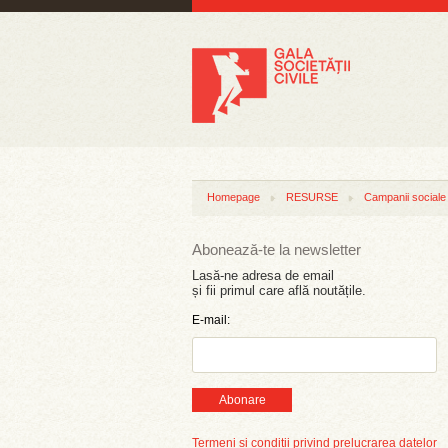
Homepage
RESURSE
Campanii sociale
Abonează-te la newsletter
Lasă-ne adresa de email
și fii primul care află noutățile.
E-mail:
Abonare
Termeni și condiții privind prelucrarea datelor