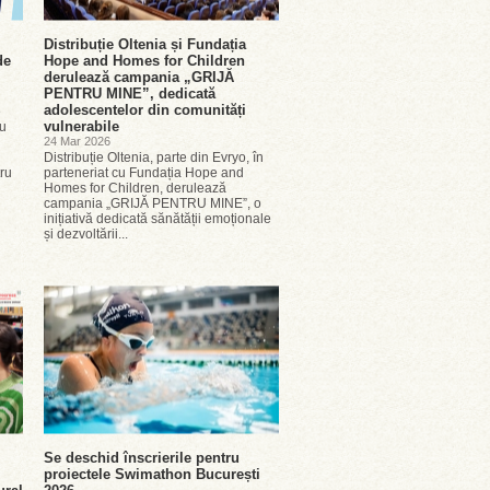
Distribuție Oltenia și Fundația
de
Hope and Homes for Children
derulează campania „GRIJĂ
PENTRU MINE”, dedicată
adolescentelor din comunități
e
vulnerabile
cu
24 Mar 2026
Distribuție Oltenia, parte din Evryo, în
tru
parteneriat cu Fundația Hope and
Homes for Children, derulează
campania „GRIJĂ PENTRU MINE”, o
inițiativă dedicată sănătății emoționale
și dezvoltării...
Se deschid înscrierile pentru
proiectele Swimathon București