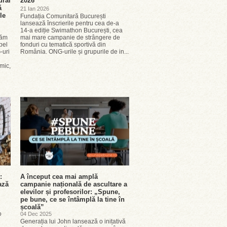
ural
2026
ă
21 Ian 2026
le
Fundația Comunitară București
lansează înscrierile pentru cea de-a
14-a ediție Swimathon București, cea
răm
mai mare campanie de strângere de
pel
fonduri cu tematică sportivă din
-uri
România. ONG-urile și grupurile de in...
mic,
:
A început cea mai amplă
ază
campanie națională de ascultare a
elevilor și profesorilor: „Spune,
pe bune, ce se întâmplă la tine în
școală”
o
04 Dec 2025
Generația lui John lansează o inițativă