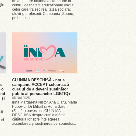
ă
de amploare națională care pune în
jin
centrul dezbaterii educaționale vocile
celor care trăiesc realitatea școlară:
elevii și profesorii. Campania „Spune,
pe bune, ce...
CU INIMA DESCHISĂ - noua
e:
campanie ACCEPT celebrează
 o
curajul de a deveni susținător
and
public al persoanelor LGBTIQ+
 și
05 Noi 2025
Irina Margareta Nistor, Ana Ularu, Maria
Popovici, Dr Mihail și Horia Sârghi
(Zaiafet) povestesc CU INIMA
 și
DESCHISĂ despre cum a arătat
călătoria lor spre înțelegerea,
uri
acceptarea și susținerea persoanelor...