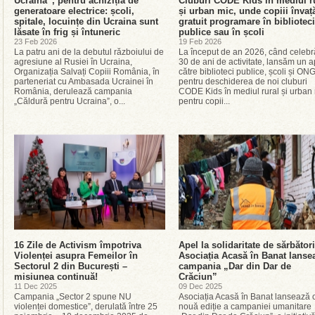
Ucraina”, pentru achiziția de
Cluburi CODE Kids în mediul r
generatoare electrice: școli,
și urban mic, unde copiii învaț
spitale, locuințe din Ucraina sunt
gratuit programare în biblioteci
lăsate în frig și întuneric
publice sau în școli
23 Feb 2026
19 Feb 2026
La patru ani de la debutul războiului de
La început de an 2026, când celeb
agresiune al Rusiei în Ucraina,
30 de ani de activitate, lansăm un a
Organizația Salvați Copiii România, în
către biblioteci publice, școli și ONG
parteneriat cu Ambasada Ucrainei în
pentru deschiderea de noi cluburi
România, derulează campania
CODE Kids în mediul rural și urban 
„Căldură pentru Ucraina”, o...
pentru copii...
16 Zile de Activism împotriva
Apel la solidaritate de sărbători
Violenței asupra Femeilor în
Asociația Acasă în Banat lanse
Sectorul 2 din București –
campania „Dar din Dar de
misiunea continuă!
Crăciun”
11 Dec 2025
09 Dec 2025
Campania „Sector 2 spune NU
Asociația Acasă în Banat lansează 
violenței domestice”, derulată între 25
nouă ediție a campaniei umanitare