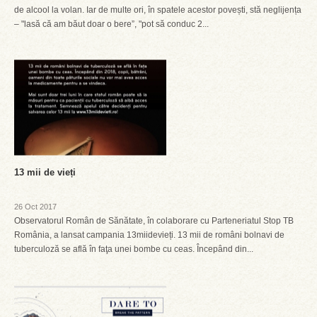
de alcool la volan. Iar de multe ori, în spatele acestor povești, stă neglijența
– "lasă că am băut doar o bere”, "pot să conduc 2...
13 mii de vieți
26 Oct 2017
Observatorul Român de Sănătate, în colaborare cu Parteneriatul Stop TB
România, a lansat campania 13miidevieți. 13 mii de români bolnavi de
tuberculoză se află în faţa unei bombe cu ceas. Începând din...