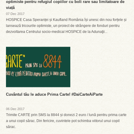
optimiste pentru refugiul copiilor cu boli rare sau limitatoare de
viață
07 Dec 2017
HOSPICE Casa Speranței și Kaufland România își unesc din nou forțele și
lansează tricourile optimiste, un proiect de strângere de fonduri pentru
dezvoltarea Centrului socio-medical HOSPICE de la Adunaţii...
Cuvântul tău le aduce Prima Carte! #DaiCarteAiParte
06 Dec 2017
Trimite CARTE prin SMS la 8844 și donezi 2 euro / lună pentru prima carte
a unui copil sărac. Din fericire, cuvintele pot schimba viitorul unui copil
sărac.