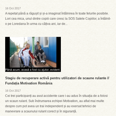
16 Oct 2017
A repetat până a răgușit și și-a imaginat întâlnirea în toate felurile posibile.
Lori cea mica, unul dintre copiii care cresc la SOS Satele Copiilor, a întâlnit-
o pe Loredana în urma cu câțiva ani, iar de...
Stagiu de recuperare activă pentru utilizatori de scaune rulante //
Fundația Motivation România
16 Oct 2017
Cei trei participanți au avut accidente care i-au adus în situația de a folosi
un scaun rulant. Sub îndrumarea echipei Motivation, au aflat mai multe
despre cum pot avea un trai independent și au exersat tehnici de
manevrare a scaunului rulant corect și în siguranță.