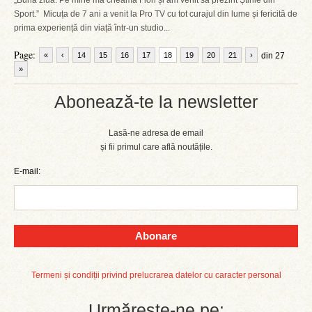
„Bună ziua. Pe mine mă cheamă Flori și am venit să prezint Știrile din
Sport.” Micuța de 7 ani a venit la Pro TV cu tot curajul din lume și fericită de
prima experiență din viață într-un studio...
Page:
«
‹
14
15
16
17
18
19
20
21
›
din 27
»
Abonează-te la newsletter
Lasă-ne adresa de email
și fii primul care află noutățile.
E-mail:
Abonare
Termeni și condiții privind prelucrarea datelor cu caracter personal
Urmărește-ne pe: