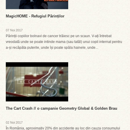
MagicHOME - Refugiul Părinților
07 Noi 2017
Părinții copiilor bolnavi de cancer trăiesc pe un scaun. V-ați întrebat
vreodată unde se poate intinde mama (sau tatăl) unui copil internat pentru
a-și recăpăta puterile, unde își poate spăla hainele, unde...
The Cart Crash // o campanie Geometry Global & Golden Brau
02 Noi 2017
În România, aproximativ 20% din accidente au loc din cauza consumului