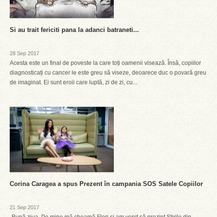
Si au trait fericiti pana la adanci batraneti...
28 Sep 2017
Acesta este un final de poveste la care toți oamenii visează. Însă, copiilor
diagnosticați cu cancer le este greu să viseze, deoarece duc o povară greu
de imaginat. Ei sunt eroii care luptă, zi de zi, cu...
Corina Caragea a spus Prezent în campania SOS Satele Copiilor
21 Sep 2017