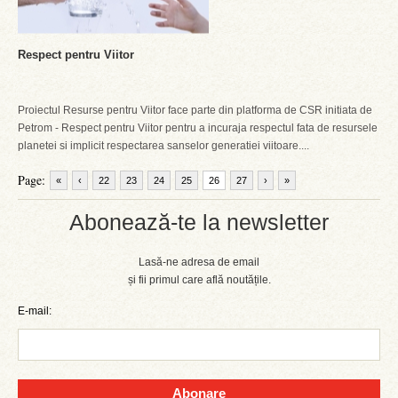
Respect pentru Viitor
Proiectul Resurse pentru Viitor face parte din platforma de CSR initiata de
Petrom - Respect pentru Viitor pentru a incuraja respectul fata de resursele
planetei si implicit respectarea sanselor generatiei viitoare....
Page:
«
‹
22
23
24
25
26
27
›
»
Abonează-te la newsletter
Lasă-ne adresa de email
și fii primul care află noutățile.
E-mail:
Abonare