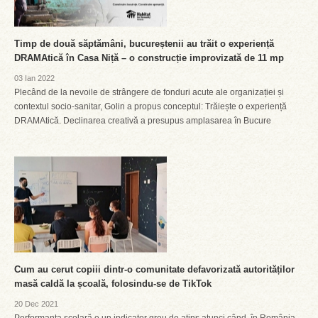
Timp de două săptămâni, bucureștenii au trăit o experiență
DRAMAtică în Casa Niță – o construcție improvizată de 11 mp
03 Ian 2022
Plecând de la nevoile de strângere de fonduri acute ale organizației și
contextul socio-sanitar, Golin a propus conceptul: Trăiește o experiență
DRAMAtică. Declinarea creativă a presupus amplasarea în Bucure
Cum au cerut copiii dintr-o comunitate defavorizată autorităților
masă caldă la școală, folosindu-se de TikTok
20 Dec 2021