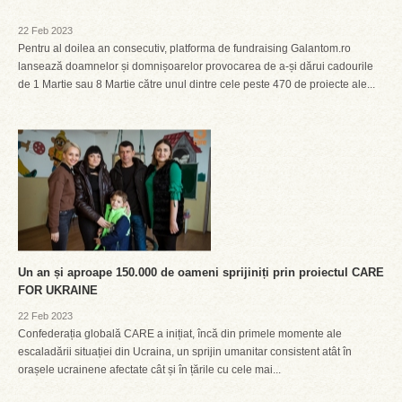
22 Feb 2023
Pentru al doilea an consecutiv, platforma de fundraising Galantom.ro
lansează doamnelor și domnișoarelor provocarea de a-și dărui cadourile
de 1 Martie sau 8 Martie către unul dintre cele peste 470 de proiecte ale...
Un an și aproape 150.000 de oameni sprijiniți prin proiectul CARE
FOR UKRAINE
22 Feb 2023
Confederația globală CARE a inițiat, încă din primele momente ale
escaladării situației din Ucraina, un sprijin umanitar consistent atât în
orașele ucrainene afectate cât și în țările cu cele mai...