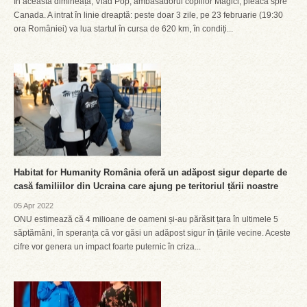
În această dimineață, Vlad Pop, ambasadorul copiilor Magici, pleacă spre
Canada. A intrat în linie dreaptă: peste doar 3 zile, pe 23 februarie (19:30
ora României) va lua startul în cursa de 620 km, în condiți...
Habitat for Humanity România oferă un adăpost sigur departe de
casă familiilor din Ucraina care ajung pe teritoriul țării noastre
05 Apr 2022
ONU estimează că 4 milioane de oameni și-au părăsit țara în ultimele 5
săptămâni, în speranța că vor găsi un adăpost sigur în țările vecine. Aceste
cifre vor genera un impact foarte puternic în criza...