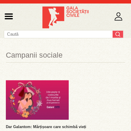
Campanii sociale
Dar Galantom: Mărțișoare care schimbă vieți