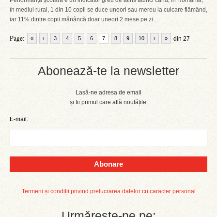
Performanța școlară e un indicator greu de atins atunci când, în România,
în mediul rural, 1 din 10 copii se duce uneori sau mereu la culcare flămând,
iar 11% dintre copii mănâncă doar uneori 2 mese pe zi....
Page:
«
‹
3
4
5
6
7
8
9
10
›
»
din 27
Abonează-te la newsletter
Lasă-ne adresa de email
și fii primul care află noutățile.
E-mail:
Abonare
Termeni și condiții privind prelucrarea datelor cu caracter personal
Urmărește-ne pe: