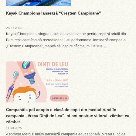
Kayak Champions lansează “Creștem Campioane”
25 Iul 2025
Kayak Champions, singurul club de caiac-canoe pentru copii și adulți din
București care îmbină recreaționalul cu performanța, lansează campania
„Creștem Campioane”, menită să inspire cât mai multe fete...
Companiile pot adopta o clasă de copii din mediul rural în
campania „Vreau Dinți de Leu”, și pot onstrue viitorul, zâmbet cu
zâmbet
11 Iul 2025
Asociația Merci Charity lansează campania educațională „Vreau Dinți de