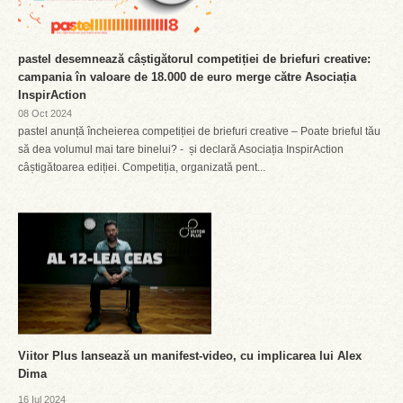
pastel desemnează câștigătorul competiției de briefuri creative:
campania în valoare de 18.000 de euro merge către Asociația
InspirAction
08 Oct 2024
pastel anunță încheierea competiției de briefuri creative – Poate brieful tău
să dea volumul mai tare binelui? - și declară Asociația InspirAction
câștigătoarea ediției. Competiția, organizată pent...
Viitor Plus lansează un manifest-video, cu implicarea lui Alex
Dima
16 Iul 2024