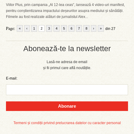
Viitor Plus, prin campania „Al 12-lea ceas”, lansează 4 video-uri manifest,
pentru conștientizarea impactului deșeurilor asupra mediului și sănătății.
Filmele au fost realizate alături de jurnalistul Alex...
Page:
«
‹
1
2
3
4
5
6
7
8
›
»
din 27
Abonează-te la newsletter
Lasă-ne adresa de email
și fii primul care află noutățile.
E-mail:
Abonare
Termeni și condiții privind prelucrarea datelor cu caracter personal