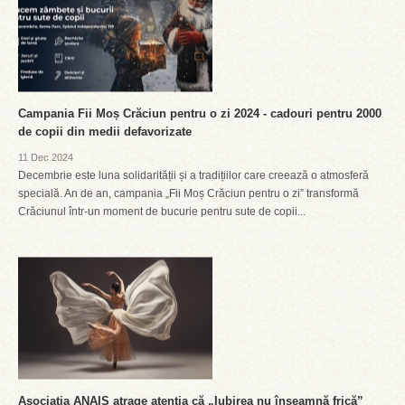
Campania Fii Moș Crăciun pentru o zi 2024 - cadouri pentru 2000
de copii din medii defavorizate
11 Dec 2024
Decembrie este luna solidarității și a tradițiilor care creează o atmosferă
specială. An de an, campania „Fii Moș Crăciun pentru o zi” transformă
Crăciunul într-un moment de bucurie pentru sute de copii...
Asociația ANAIS atrage atenția că „Iubirea nu înseamnă frică”