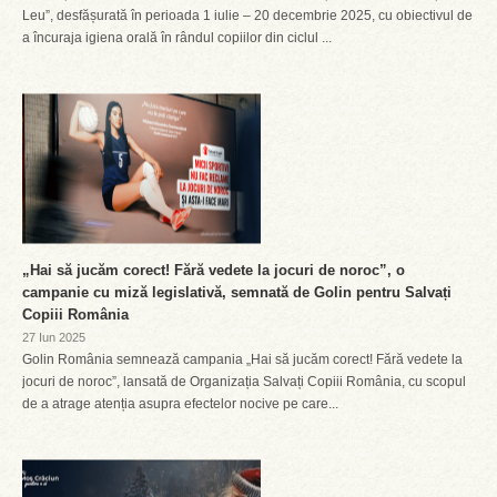
Leu”, desfășurată în perioada 1 iulie – 20 decembrie 2025, cu obiectivul de
a încuraja igiena orală în rândul copiilor din ciclul ...
„Hai să jucăm corect! Fără vedete la jocuri de noroc”, o
campanie cu miză legislativă, semnată de Golin pentru Salvați
Copiii România
27 Iun 2025
Golin România semnează campania „Hai să jucăm corect! Fără vedete la
jocuri de noroc”, lansată de Organizația Salvați Copiii România, cu scopul
de a atrage atenția asupra efectelor nocive pe care...