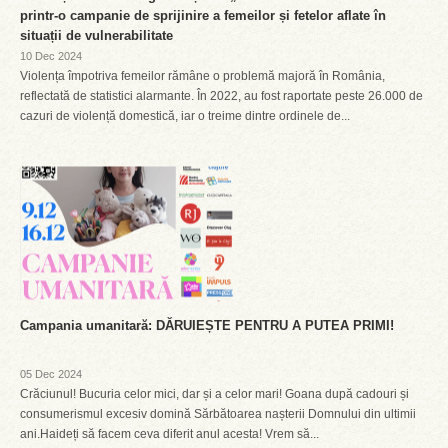
printr-o campanie de sprijinire a femeilor și fetelor aflate în
situații de vulnerabilitate
10 Dec 2024
Violența împotriva femeilor rămâne o problemă majoră în România,
reflectată de statistici alarmante. În 2022, au fost raportate peste 26.000 de
cazuri de violență domestică, iar o treime dintre ordinele de...
Campania umanitară: DĂRUIEȘTE PENTRU A PUTEA PRIMI!
05 Dec 2024
Crăciunul! Bucuria celor mici, dar și a celor mari! Goana după cadouri și
consumerismul excesiv domină Sărbătoarea nașterii Domnului din ultimii
ani.Haideți să facem ceva diferit anul acesta! Vrem să...