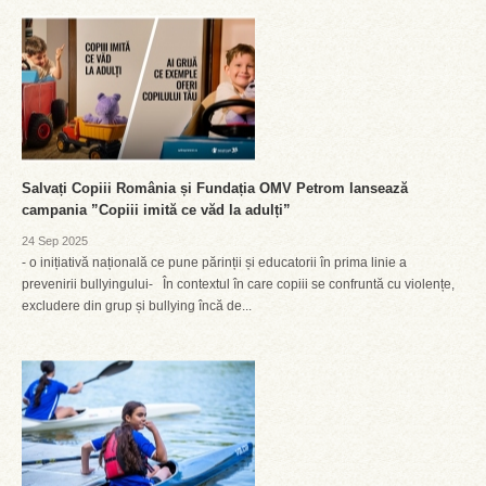
Salvați Copiii România și Fundația OMV Petrom lansează
campania ”Copiii imită ce văd la adulți”
24 Sep 2025
- o inițiativă națională ce pune părinții și educatorii în prima linie a
prevenirii bullyingului- În contextul în care copiii se confruntă cu violențe,
excludere din grup și bullying încă de...