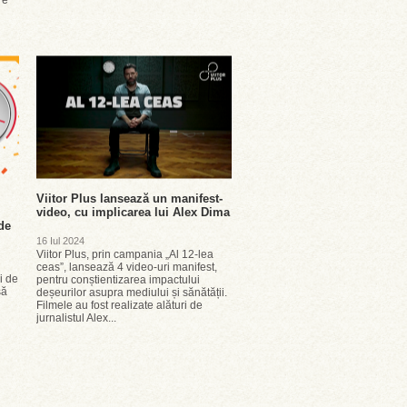
re
l
Viitor Plus lansează un manifest-
video, cu implicarea lui Alex Dima
de
16 Iul 2024
Viitor Plus, prin campania „Al 12-lea
ceas”, lansează 4 video-uri manifest,
i de
pentru conștientizarea impactului
să
deșeurilor asupra mediului și sănătății.
Filmele au fost realizate alături de
jurnalistul Alex...