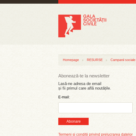
Homepage
RESURSE
Campanii sociale
Abonează-te la newsletter
Lasă-ne adresa de email
și fii primul care află noutățile.
E-mail:
Abonare
Termeni și condiții privind prelucrarea datelor