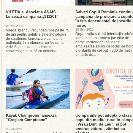
VILEDA și Asociația ANAIS
Salvați Copiii România continu
lansează campania „911201”
campania de protejare a copiil
în fața dependenței de jocurile
noroc
05 Noi 2025
25 Sep 2025
Vileda, brandul recunoscut de peste 75
Organizația solicită interdicția orică
de ani pentru soluțiile sale inovatoare
forme de publicitate a jocurilor de
de curățenie, lansează o campanie
noroc, inclusiv online, dar și
națională, în parteneriat cu Asociatia
amplasarea sălilor de jocuri de noro
ANAIS, prin care deschide o
o distanță de cel puțin 300 de metri
conversație publică cu obiectiv...
unitățile de...
Kayak Champions lansează
Companiile pot adopta o clasă
“Creștem Campioane”
copii din mediul rural în camp
„Vreau Dinți de Leu”, și pot
onstrue viitorul, zâmbet cu
25 Iul 2025