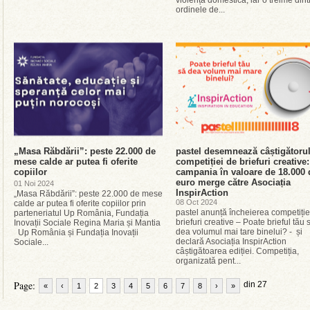
violență domestică, iar o treime dint
ordinele de...
„Masa Răbdării”: peste 22.000 de
pastel desemnează câștigătoru
mese calde ar putea fi oferite
competiției de briefuri creative:
copiilor
campania în valoare de 18.000 
euro merge către Asociația
01 Noi 2024
InspirAction
„Masa Răbdării”: peste 22.000 de mese
08 Oct 2024
calde ar putea fi oferite copiilor prin
pastel anunță încheierea competiție
parteneriatul Up România, Fundația
briefuri creative – Poate brieful tău 
Inovații Sociale Regina Maria și Mantia
dea volumul mai tare binelui? - și
Up România și Fundația Inovații
declară Asociația InspirAction
Sociale...
câștigătoarea ediției. Competiția,
organizată pent...
Page:
din 27
«
‹
1
2
3
4
5
6
7
8
›
»