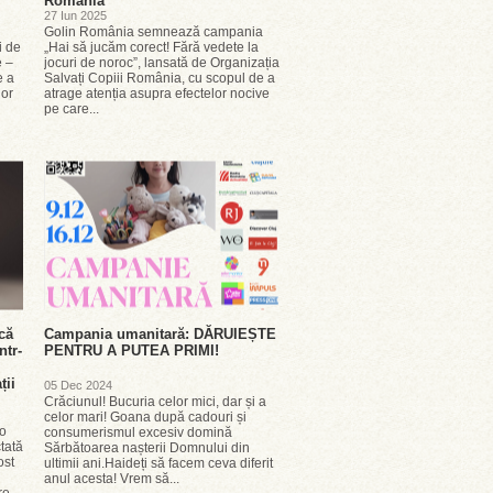
România
27 Iun 2025
Golin România semnează campania
i de
„Hai să jucăm corect! Fără vedete la
e –
jocuri de noroc”, lansată de Organizația
e a
Salvați Copiii România, cu scopul de a
lor
atrage atenția asupra efectelor nocive
pe care...
că
Campania umanitară: DĂRUIEȘTE
ntr-
PENTRU A PUTEA PRIMI!
ții
05 Dec 2024
Crăciunul! Bucuria celor mici, dar și a
celor mari! Goana după cadouri și
 o
consumerismul excesiv domină
tată
Sărbătoarea nașterii Domnului din
ost
ultimii ani.Haideți să facem ceva diferit
anul acesta! Vrem să...