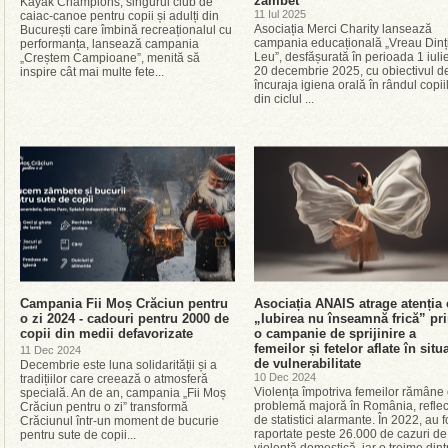
zâmbet
Kayak Champions, singurul club de
11 Iul 2025
caiac-canoe pentru copii și adulți din
Asociația Merci Charity lansează
București care îmbină recreaționalul cu
campania educațională „Vreau Dinț
performanța, lansează campania
Leu”, desfășurată în perioada 1 iuli
„Creștem Campioane”, menită să
20 decembrie 2025, cu obiectivul d
inspire cât mai multe fete...
încuraja igiena orală în rândul copii
din ciclul ...
Campania Fii Moș Crăciun pentru
Asociația ANAIS atrage atenția 
o zi 2024 - cadouri pentru 2000 de
„Iubirea nu înseamnă frică” pri
copii din medii defavorizate
o campanie de sprijinire a
femeilor și fetelor aflate în situa
11 Dec 2024
de vulnerabilitate
Decembrie este luna solidarității și a
10 Dec 2024
tradițiilor care creează o atmosferă
Violența împotriva femeilor rămâne
specială. An de an, campania „Fii Moș
problemă majoră în România, reflec
Crăciun pentru o zi” transformă
de statistici alarmante. În 2022, au f
Crăciunul într-un moment de bucurie
raportate peste 26.000 de cazuri de
pentru sute de copii...