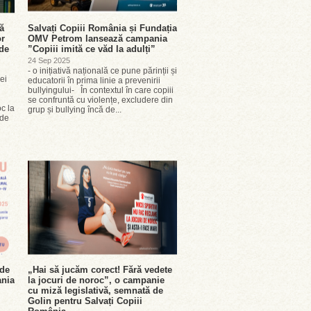
ă
Salvați Copiii România și Fundația
or
OMV Petrom lansează campania
 de
”Copiii imită ce văd la adulți”
24 Sep 2025
- o inițiativă națională ce pune părinții și
rei
educatorii în prima linie a prevenirii
bullyingului- În contextul în care copiii
se confruntă cu violențe, excludere din
c la
grup și bullying încă de...
 de
 de
„Hai să jucăm corect! Fără vedete
ania
la jocuri de noroc”, o campanie
cu miză legislativă, semnată de
Golin pentru Salvați Copiii