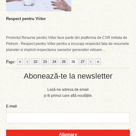
Respect pentru Viitor
Proiectul Resurse pentru Viitor face parte din platforma de CSR initiata de
Petrom - Respect pentru Viitor pentru a incuraja respectul fata de resursele
planetei si implicit respectarea sanselor generatiei viitoare....
Page:
«
‹
22
23
24
25
26
27
›
»
Abonează-te la newsletter
Lasă-ne adresa de email
și fii primul care află noutățile.
E-mail:
Abonare