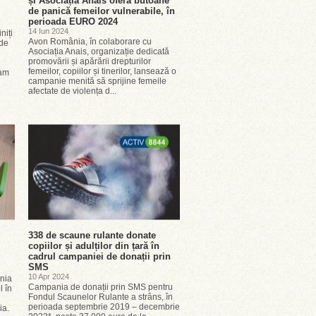
și Asociația Anais oferă butoane
de panică femeilor vulnerabile, în
perioada EURO 2024
14 Iun 2024
niți
Avon România, în colaborare cu
 de
Asociația Anais, organizație dedicată
promovării și apărării drepturilor
femeilor, copiilor și tinerilor, lansează o
ram
campanie menită să sprijine femeile
afectate de violența d...
338 de scaune rulante donate
copiilor și adulților din țară în
cadrul campaniei de donații prin
SMS
10 Apr 2024
nia
Campania de donații prin SMS pentru
l în
Fondul Scaunelor Rulante a strâns, în
perioada septembrie 2019 – decembrie
ia.