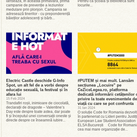
lansează, în această primăvară, prima
Pentru că școala și biblioteca sunt
campanie de prevenție a leziunilor
locurile...
medulare prin plonjon. Campania se
adresează tinerilor - cu preponderență
băieților adolescenți și bărb...
Electric Castle deschide G-Info
#PUTEM și mai mult. Lansăm
Spot, un alt fel de a vorbi despre
secțiunea „Locuire” pe
educație sexuală, la festival și în
CeZiceLegea.ro, platforma
afara lui
dedicată informării cetățenilor 
15 Feb 2024
privire la toate evenimentele de
Trandafiri roșii, inimioare de ciocolată,
viață cu care se pot confrunta
declarații de dragoste – Valentine’s
31 Ian 2024
Day este despre toate astea, dar poate
O soluție Code for Romania dezvolt
fi și începutul unei conversații oneste și
în parteneriat cu Lideri pentru Justiți
directe despre ce înseamnă iubire...
European Law Student Association 
ELSA București Code for Romani
cea mai mare organizație de...