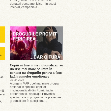
2023*, peste 37.000 euro de la
donatori persoane fizice. În acest
interval, campania a...
Copiii și tinerii instituționalizați au
un risc mai mare să intre în
contact cu drogurile pentru a face
cu
față traumelor emoționale
25 Ian 2024
Ajungem MARI, cel mai mare program
național în sprijinul copiilor
instituționalizați din România, în
ată
parteneriat cu Asociația Preventis,
e și
specializată în programe de prevenire
-
și consiliere în adicții, dau...
a,