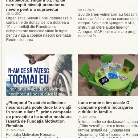
incubatorul: singurii 0.2 m2 de
care copiii născuți prematur au
nevoie pentru a supraviețui
09 Iul 2024
10 Iul 2024
250 de tineri vulnerabili au fost spriji
Organizația Salvați Copiii demarează o
să nu cadă în capcana consumului
campanie de donații pentru dotarea a
droguri. Voluntarii Ajungem MARI,
10 maternități din România cu
instruiți să ofere ajutor tinerilor
echipamente medicale vitale în lupta
Ajungem MARI, cel mai mare prog
pentru viață a copiilor născuți prematur
național în...
Redirecționarea...
„Plonjonul în apă de adâncime
Luna martie citim acasă: O
necunoscută poate duce la o viață
campanie pentru încurajarea
în scaun rulant ”, prima campanie
cititului în familie
de prevenție a leziunilor medulare
11 Apr 2024
lansată de Fundația Motivation
În luna martie se desfășoară campa
România
„Citim Acasă” pentru a încuraja cititu
31 Mai 2024
familie, inițiată de Fundația Noi
Fundația Motivation România
Orizonturi și Citim Împreună Român