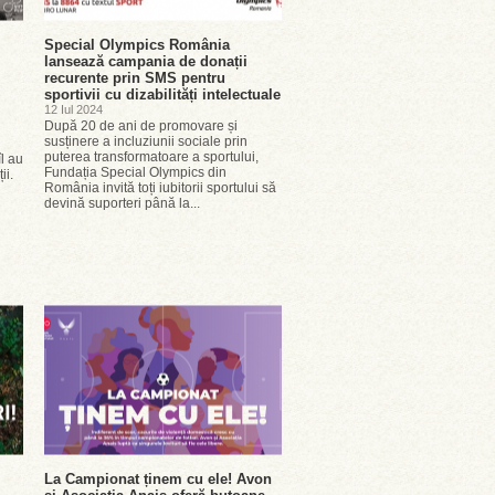
Special Olympics România
lansează campania de donații
recurente prin SMS pentru
sportivii cu dizabilități intelectuale
12 Iul 2024
După 20 de ani de promovare și
susținere a incluziunii sociale prin
puterea transformatoare a sportului,
îl au
Fundația Special Olympics din
ii.
România invită toți iubitorii sportului să
devină suporteri până la...
La Campionat ținem cu ele! Avon