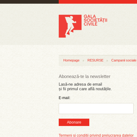
Homepage
RESURSE
Campanii sociale
Abonează-te la newsletter
Lasă-ne adresa de email
și fii primul care află noutățile.
E-mail:
Abonare
Termeni și condiții privind prelucrarea datelor