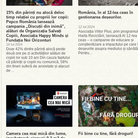
15% din părinți nu alocă deloc
România, în al 12-lea ceas în
timp relației cu propriii lor copii:
gestionarea deșeurilor.
Pepco România lansează
campania „Discuții din inimă”,
12 Iul 2024
alături de Organizația Salvați
Asociația Viitor Plus, prin programul
Copiii, Asociația Happy Minds și
Harta Reciclării, lansează Al 12-lea
Fundația Noi Orizonturi
ceas – o campanie de educare și
conștientizare a impactului pe care 
16 Iul 2024
deșeurile asupra mediului și sănătăț
Doar 42% dintre părinți alocă peste
Pentru...
două ore pe zi activităților alături de
copiii lor sub 10 ani Din cauza faptului
că părinții și copiii nu comunică, 58%
din tineri suferă de anxietate și atacuri
de ...
Camera cea mai mică din lume,
Fii bine cu tine, fără droguri!