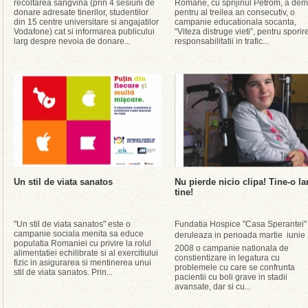
recoltarea sangvina (prin 4 sesiuni de
Romane, cu sprijinul Petrom, a dem
donare adresate tinerilor, studentilor
pentru al treilea an consecutiv, o
din 15 centre universitare si angajatilor
campanie educationala socanta,
Vodafone) cat si informarea publicului
“Viteza distruge vieti”, pentru sporir
larg despre nevoia de donare...
responsabilitatii in trafic...
Un stil de viata sanatos
Nu pierde nicio clipa! Tine-o l
tine!
"Un stil de viata sanatos" este o
Fundatia Hospice "Casa Sperantei"
campanie sociala menita sa educe
deruleaza in perioada martie  iunie
populatia Romaniei cu privire la rolul
2008 o campanie nationala de
alimentatiei echilibrate si al exercitiului
constientizare in legatura cu
fizic in asigurarea si mentinerea unui
problemele cu care se confrunta
stil de viata sanatos. Prin...
pacientii cu boli grave in stadii
avansate, dar si cu...