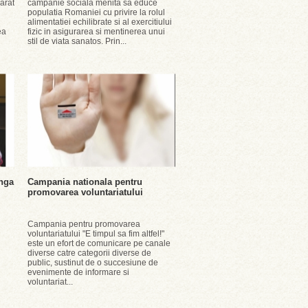
arat
campanie sociala menita sa educe
populatia Romaniei cu privire la rolul
alimentatiei echilibrate si al exercitiului
ea
fizic in asigurarea si mentinerea unui
stil de viata sanatos. Prin...
anga
Campania nationala pentru
promovarea voluntariatului
Campania pentru promovarea
voluntariatului "E timpul sa fim altfel!"
este un efort de comunicare pe canale
diverse catre categorii diverse de
public, sustinut de o succesiune de
evenimente de informare si
voluntariat...