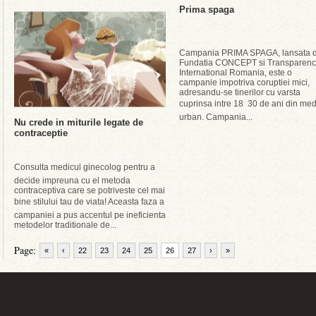
Prima spaga
Campania PRIMA SPAGA, lansata 
Fundatia CONCEPT si Transparenc
International Romania, este o
campanie impotriva coruptiei mici,
adresandu-se tinerilor cu varsta
cuprinsa intre 18  30 de ani din med
urban. Campania...
Nu crede in miturile legate de
contraceptie
Consulta medicul ginecolog pentru a
decide impreuna cu el metoda
contraceptiva care se potriveste cel mai
bine stilului tau de viata! Aceasta faza a
campaniei a pus accentul pe ineficienta
metodelor traditionale de...
Page:
«
‹
22
23
24
25
26
27
›
»