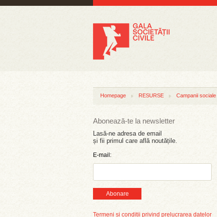
Homepage
RESURSE
Campanii sociale
Abonează-te la newsletter
Lasă-ne adresa de email
și fii primul care află noutățile.
E-mail:
Abonare
Termeni și condiții privind prelucrarea datelor