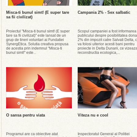
Misca-ti bunul simt! (E super tare
Campania 2% - Sex salbatic
sa fii civilizat)
Proiectul "Misca-ti bunul simt! (E super
Scopul campaniei a fost informarea
tare sa fii civilizat)" este lansat de un
publicului despre posibilitatea donar
grup de tineri voluntari ai Fundatiei
2% din impozit catre Salvati Delta, 
SynergEtica. Solutia creativa propusa
va folosi ulterior acesti bani pentru
de acestia prin indemnul "Misca-ti
proiecte in Delta Dunarii, ce vizeaz
bunul simt!" este...
reconstructia ecologica,...
O sansa pentru viata
Viteza nu e cool
Programul are ca obiective atat
Inspectoratul General al Politiei