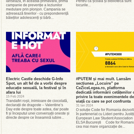
lansează, în această primăvară, prima
Pentru că școala și biblioteca sunt
campanie de prevenție a leziunilor
locurile...
medulare prin plonjon. Campania se
adresează tinerilor - cu preponderență
băieților adolescenți și bărb...
Electric Castle deschide G-Info
#PUTEM și mai mult. Lansăm
Spot, un alt fel de a vorbi despre
secțiunea „Locuire” pe
educație sexuală, la festival și în
CeZiceLegea.ro, platforma
afara lui
dedicată informării cetățenilor 
15 Feb 2024
privire la toate evenimentele de
Trandafiri roșii, inimioare de ciocolată,
viață cu care se pot confrunta
declarații de dragoste – Valentine’s
31 Ian 2024
Day este despre toate astea, dar poate
O soluție Code for Romania dezvolt
fi și începutul unei conversații oneste și
în parteneriat cu Lideri pentru Justiți
directe despre ce înseamnă iubire...
European Law Student Association 
ELSA București Code for Romani
cea mai mare organizație de...