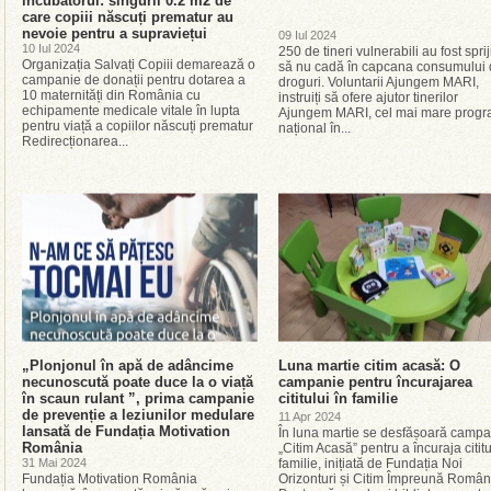
incubatorul: singurii 0.2 m2 de
care copiii născuți prematur au
nevoie pentru a supraviețui
09 Iul 2024
10 Iul 2024
250 de tineri vulnerabili au fost spriji
Organizația Salvați Copiii demarează o
să nu cadă în capcana consumului
campanie de donații pentru dotarea a
droguri. Voluntarii Ajungem MARI,
10 maternități din România cu
instruiți să ofere ajutor tinerilor
echipamente medicale vitale în lupta
Ajungem MARI, cel mai mare prog
pentru viață a copiilor născuți prematur
național în...
Redirecționarea...
„Plonjonul în apă de adâncime
Luna martie citim acasă: O
necunoscută poate duce la o viață
campanie pentru încurajarea
în scaun rulant ”, prima campanie
cititului în familie
de prevenție a leziunilor medulare
11 Apr 2024
lansată de Fundația Motivation
În luna martie se desfășoară campa
România
„Citim Acasă” pentru a încuraja cititu
31 Mai 2024
familie, inițiată de Fundația Noi
Fundația Motivation România
Orizonturi și Citim Împreună Român