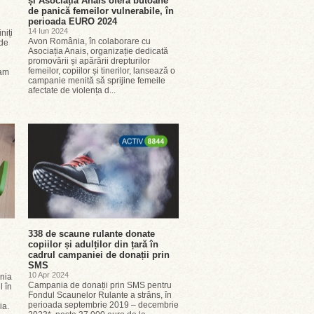
și Asociația Anais oferă butoane
de panică femeilor vulnerabile, în
perioada EURO 2024
14 Iun 2024
niți
Avon România, în colaborare cu
 de
Asociația Anais, organizație dedicată
promovării și apărării drepturilor
femeilor, copiilor și tinerilor, lansează o
ram
campanie menită să sprijine femeile
afectate de violența d...
338 de scaune rulante donate
copiilor și adulților din țară în
cadrul campaniei de donații prin
SMS
10 Apr 2024
nia
Campania de donații prin SMS pentru
l în
Fondul Scaunelor Rulante a strâns, în
perioada septembrie 2019 – decembrie
ia.