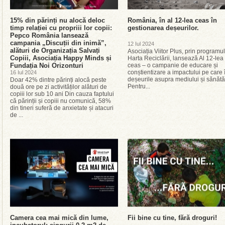
15% din părinți nu alocă deloc
România, în al 12-lea ceas în
timp relației cu propriii lor copii:
gestionarea deșeurilor.
Pepco România lansează
campania „Discuții din inimă”,
12 Iul 2024
alături de Organizația Salvați
Asociația Viitor Plus, prin programul
Copiii, Asociația Happy Minds și
Harta Reciclării, lansează Al 12-lea
Fundația Noi Orizonturi
ceas – o campanie de educare și
conștientizare a impactului pe care 
16 Iul 2024
deșeurile asupra mediului și sănătăț
Doar 42% dintre părinți alocă peste
Pentru...
două ore pe zi activităților alături de
copiii lor sub 10 ani Din cauza faptului
că părinții și copiii nu comunică, 58%
din tineri suferă de anxietate și atacuri
de ...
Camera cea mai mică din lume,
Fii bine cu tine, fără droguri!