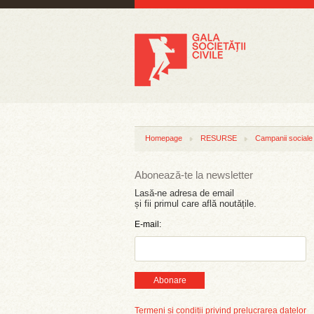
Homepage
RESURSE
Campanii sociale
Abonează-te la newsletter
Lasă-ne adresa de email
și fii primul care află noutățile.
E-mail:
Abonare
Termeni și condiții privind prelucrarea datelor