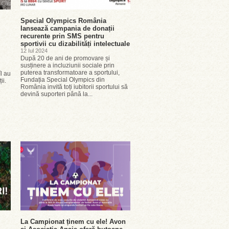
Special Olympics România
lansează campania de donații
recurente prin SMS pentru
sportivii cu dizabilități intelectuale
12 Iul 2024
După 20 de ani de promovare și
susținere a incluziunii sociale prin
puterea transformatoare a sportului,
îl au
Fundația Special Olympics din
ii.
România invită toți iubitorii sportului să
devină suporteri până la...
La Campionat ținem cu ele! Avon