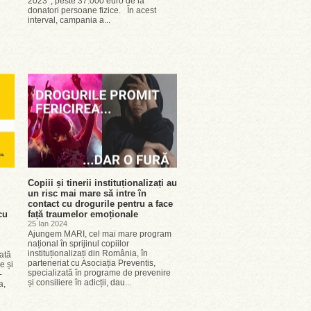
2023*, peste 37.000 euro de la
donatori persoane fizice. În acest
interval, campania a...
Copiii și tinerii instituționalizați au
un risc mai mare să intre în
contact cu drogurile pentru a face
cu
față traumelor emoționale
25 Ian 2024
Ajungem MARI, cel mai mare program
național în sprijinul copiilor
instituționalizați din România, în
ată
parteneriat cu Asociația Preventis,
e și
specializată în programe de prevenire
-
și consiliere în adicții, dau...
a,