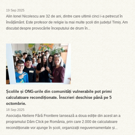
19 Sep 2025
Alin Ionel Nicolescu are 32 de ani, dintre care ultimii cinci i-a petrecut în
învățământ. Este profesor de religie la mai multe școli din județul Timiș. Am
discutat despre provocările începutului de drum în...
Școlile și ONG-urile din comunități vulnerabile pot primi
calculatoare recondiționate. Înscrieri deschise până pe 5
octombrie.
18 Sep 2025
Asociația Ateliere Fără Frontiere lansează a doua ediție din acest an a
programului Dăm Click pe România, prin care 2.000 de calculatoare
recondiționate vor ajunge în școli, organizații neguvernamentale și...