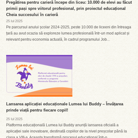
Pregătirea pentru carieră începe din liceu: 10.000 de elevi au făcut
primii pași spre viitorul profesional, prin proiectul educațional
Cheia succesului în carieră
25 Iul 2025
Pe parcursul anului școlar 2024-2025, peste 10.000 de liceeni din întreaga
țară au avut ocazia să exploreze lumea profesională într-un mod aplicat și
relevant pentru economia actuală, în cadrul programului Job...
Lansarea aplicației educaționale Lumea lui Buddy – Învățarea
prinde viață pentru fiecare copil!
25 Iul 2025
Platforma educațională Lumea lui Buddy anunță lansarea oficială a
aplicației sale inovatoare, destinată copiilor de la nivel preșcolar până la
clasa a VIII-a. Aceasta transformă procesul educațional într-o...