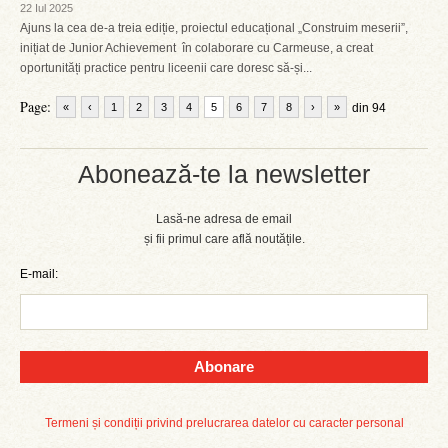
22 Iul 2025
Ajuns la cea de-a treia ediție, proiectul educațional „Construim meserii”,
inițiat de Junior Achievement în colaborare cu Carmeuse, a creat
oportunități practice pentru liceenii care doresc să-și...
Page:
«
‹
1
2
3
4
5
6
7
8
›
»
din 94
Abonează-te la newsletter
Lasă-ne adresa de email
și fii primul care află noutățile.
E-mail:
Abonare
Termeni și condiții privind prelucrarea datelor cu caracter personal