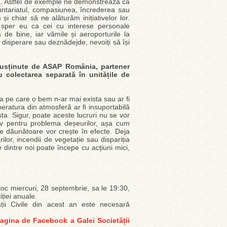
vilă. Astfel de exemple ne demonstrează că
untariatul, compasiunea, încrederea sau
și chiar să ne alăturăm inițiativelor lor.
sper eu ca cei cu interese personale
e bine, iar vămile și aeroporturile la
, disperare sau deznădejde, nevoiți să își
 susținute de ASAP România, partener
 colectarea separată în unitățile de
a pe care o bem n-ar mai exista sau ar fi
peratura din atmosferă ar fi insuportabilă
. Sigur, poate aceste lucruri nu se vor
v pentru problema deșeurilor, așa cum
e dăunătoare vor crește în efecte. Deja
lor, incendii de vegetație sau dispariția
dintre noi poate începe cu acțiuni mici,
oc miercuri, 28 septembrie, sa le 19:30,
ției anuale.
ății Civile din acest an este necesară
agina de Facebook a Galei Societății