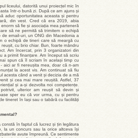
l liceului, datorită unui proiecțel mic în
c asta într-o bună zi. După ce am ajuns și
să aduc oportunitatea aceasta și pentru
 țară, din vest. Cred că era 2019, abia
 enorm să fie și asociația mea parteneră
care să ne permită să trimitem o echipă
te de email-uri, un ONG din Macedonia a
em o echipă de tineri care să meargă cu
 reușit, cu brio chiar. Bun, foarte mândru
ct. Am încercat, prin 3 organizatori din
u a primit finanțare. Am început să scriu
ai spun că îl scriam în același timp cu
” - aici ar fi nereușita mea, doar că n-am
unțat la acest vis. Am continuat să fiu
 anul acesta când a venit și decizia de a mă
enit și cea mai mare reușită. Astfel, 37
riențial și a-și dezvolta noi competențe.
rivit, ulterior am reușit să devin și
moase sper eu că vor urma, cu și pentru
 tineret în Iași sau o tabără cu facilități
namental?
constă în faptul că lucrez și țin legătura
e, la un concurs sau la orice altceva își
dezbaterile avute împreună. Ce sentimente