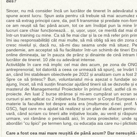
des?
Sincer, nu mă consider încă un lucrător de tineret în adevăratul 
spune acest lucru. Spun asta pentru că trebuie să mai acumulez ex
care să extrag principii care, da, pot fi transmise și predate non-f
ce am reușit să fac până acum, tot ce am învățat pun la mine î
lucruri care chiar funcționează... și, ușor, ușor, ce merită dat ma
într-un training cu mine. Ca să fie mai clar și la ce mă refer prin prin
îmi iau responsabilități cât mai multe, să mă oblig să ies din zona 
cresc nivelul și, dacă nu, să-mi dau seama unde mă situez. Pe 
pandemie, am acceptat să fiu facilitator într-un schimb de tineri
online dimineața, iar în pauza de prânz și dinainte de cină intram 
lucrător de tineret. 10 zile cu adevărat intense.
Activitățile în care mă implic cel mai des acum, pe zona de ONG (
antreprenorial, tot datorită a ceea ce urmează să spun), se învârt în
an, când îmi stabileam obiectivele pe 2022 și analizam cum a fost 
Spre ce să țintesc? Bun, voluntariatul mi-a așezat o fundație s
ajung, încet, să mă susțin financiar ajutând tinerii să se dezvolte și
masterul de Managementul Proiectelor în primul rând, astfel că 
proiecte. Am luat 2 burse strânse și mi-am cumpărat un ecran se
cursuri și am aplicat cu 2 inițiative la Erasmus+ și Corpul European d
materie la facultate tot despre asta era (mulțumesc d-nei. prof. M
GSC), fapt care m-a ajutat să realizez și un plan de afaceri pentru
vară, când scriam cu tinerii alte inițiative locale, au venit și răspu
urmare, voi rămâne o perioadă aici, în zona proiectelor, unde s
abordări “cu lipici” pe termen lung, cu educația aia care nu-i plictisit
Care a fost cea mai mare reușită de până acum? Dar nereușită d