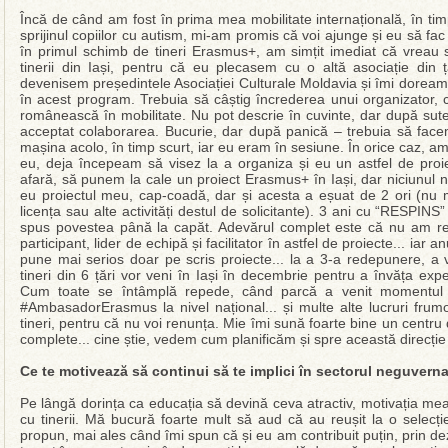
Încă de când am fost în prima mea mobilitate internațională, în timpu
sprijinul copiilor cu autism, mi-am promis că voi ajunge și eu să fa
în primul schimb de tineri Erasmus+, am simțit imediat că vreau 
tinerii din Iași, pentru că eu plecasem cu o altă asociație din
devenisem președintele Asociației Culturale Moldavia și îmi doream
în acest program. Trebuia să câștig încrederea unui organizator, 
românească în mobilitate. Nu pot descrie în cuvinte, dar după su
acceptat colaborarea. Bucurie, dar după panică – trebuia să fac
mașina acolo, în timp scurt, iar eu eram în sesiune. În orice caz, am
eu, deja începeam să visez la a organiza și eu un astfel de proie
afară, să punem la cale un proiect Erasmus+ în Iași, dar niciunul n
eu proiectul meu, cap-coadă, dar și acesta a eșuat de 2 ori (nu m
licența sau alte activități destul de solicitante). 3 ani cu “RESPINS
spus povestea până la capăt. Adevărul complet este că nu am ren
participant, lider de echipă și facilitator în astfel de proiecte... iar
pune mai serios doar pe scris proiecte... la a 3-a redepunere, a v
tineri din 6 țări vor veni în Iași în decembrie pentru a învăța expe
Cum toate se întâmplă repede, când parcă a venit momentul pot
#AmbasadorErasmus la nivel național... și multe alte lucruri fru
tineri, pentru că nu voi renunța. Mie îmi sună foarte bine un centru de
complete... cine știe, vedem cum planificăm și spre această direcție
Ce te motivează să continui să te implici în sectorul neguver
Pe lângă dorința ca educația să devină ceva atractiv, motivația mea 
cu tinerii. Mă bucură foarte mult să aud că au reușit la o selecți
propun, mai ales când îmi spun că și eu am contribuit puțin, prin 