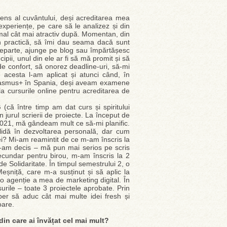
sens al cuvântului, deși acreditarea mea
periențe, pe care să le analizez și din
ormal cât mai atractiv după. Momentan, din
n practică, să îmi dau seama dacă sunt
i departe, ajunge pe blog sau împărtășesc
cipii, unul din ele ar fi să mă promit și să
de confort, să onorez deadline-uri, să-mi
acesta l-am aplicat și atunci când, în
 Erasmus+ în Spania, deși aveam examene
la cursurile online pentru acreditarea de
că între timp am dat curs și spiritului
 jurul scrierii de proiecte. La început de
2021, mă gândeam mult ce să-mi planific.
olidă în dezvoltarea personală, dar cum
 ei? Mi-am reamintit de ce m-am înscris la
m-am decis – mă pun mai serios pe scris
cundar pentru birou, m-am înscris la 2
e Solidaritate. În timpul semestrului 2, o
eșniță, care m-a susținut și să aplic la
 o agenție a mea de marketing digital. În
nsurile – toate 3 proiectele aprobate. Prin
per să aduc cât mai multe idei fresh și
oare.
in care ai învățat cel mai mult?