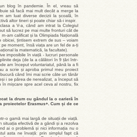
 un blog în pandemie. În el, vreau să
ebuie să facă mai mult decăt a merge la
um am luat diverse decizii la școală, în
vă altor tineri și poate chiar să-i inspir.
clasa a V-a, când am intrat la Colegiul
eput să lucrez pe mai multe fronturi cât de
, m-am calificat și la Olimpiada Națională
de obicei, țintisem extrem de sus – voiam
t pe moment, însă viața are un fel de a-ți
național la matematică, la facultate).
e imposibile în viață - lucruri personale
nite deja (de la a călători în 9 țări într-
de am început voluntariatul, până la a fi
sau a scrie și aproba primul meu proiect
bucură când îmi mai scrie câte un tânăr
deși i se părea de nerealizat, a început să
 în mișcare spre acel ceva al nostru, fix
ecat la drum cu gândul la o carieră în
rea proiectelor Erasmus+. Cum și de ce
ntr-o gamă mai largă de situații de viață.
 situația efectivă de a gândi și a rezolva
̂nd ai o problemă și nici informația nu o
iatul asta ne învață: prin simplul fapt că