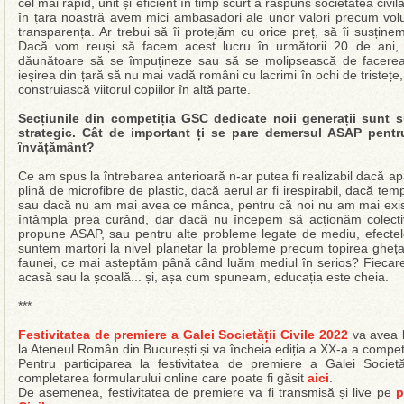
cel mai rapid, unit și eficient în timp scurt a răspuns societatea ci
în țara noastră avem mici ambasadori ale unor valori precum vol
transparența. Ar trebui să îi protejăm cu orice preț, să îi susținem 
Dacă vom reuși să facem acest lucru în următorii 20 de ani, 
dăunătoare să se împuțineze sau să se molipsească de facerea d
ieșirea din țară să nu mai vadă români cu lacrimi în ochi de tristețe
construiască viitorul copiilor în altă parte.
Secțiunile din competiția GSC dedicate noii generații sunt
strategic. Cât de important ți se pare demersul ASAP pentru
învățământ?
Ce am spus la întrebarea anterioară n-ar putea fi realizabil dacă ap
plină de microfibre de plastic, dacă aerul ar fi irespirabil, dacă tem
sau dacă nu am mai avea ce mânca, pentru că noi nu am mai exista
întâmpla prea curând, dar dacă nu începem să acționăm colecti
propune ASAP, sau pentru alte probleme legate de mediu, efectel
suntem martori la nivel planetar la probleme precum topirea ghețari
faunei, ce mai așteptăm până când luăm mediul în serios? Fiecare 
acasă sau la școală... și, așa cum spuneam, educația este cheia.
***
Festivitatea de premiere a Galei Societății Civile 2022
va avea l
la Ateneul Român din București și va încheia ediția a XX-a a competi
Pentru participarea la festivitatea de premiere a Galei Societ
completarea formularului online care poate fi găsit
aici
.
De asemenea, festivitatea de premiere va fi transmisă și live pe
p