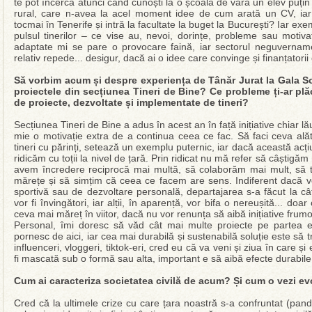
te pot încerca atunci când cunoști la o școală de vară un elev puțin
rural, care n-avea la acel moment idee de cum arată un CV, ia
tocmai în Tenerife și intră la facultate la buget la București? Iar exe
pulsul tinerilor – ce vise au, nevoi, dorințe, probleme sau motiva
adaptate mi se pare o provocare faină, iar sectorul neguvernament
relativ repede... desigur, dacă ai o idee care convinge și finanțatori
Să vorbim acum și despre experiența de Tânăr Jurat la Gala Soc
proiectele din secțiunea Tineri de Bine? Ce probleme ți-ar plă
de proiecte, dezvoltate și implementate de tineri?
Secțiunea Tineri de Bine a adus în acest an în față inițiative chiar l
mie o motivație extra de a continua ceea ce fac. Să faci ceva ală
tineri cu părinți, setează un exemplu puternic, iar dacă această acț
ridicăm cu toții la nivel de țară. Prin ridicat nu mă refer să câștigăm
avem încredere reciprocă mai multă, să colaborăm mai mult, să t
mărețe și să simțim că ceea ce facem are sens. Indiferent dacă v
sportivă sau de dezvoltare personală, departajarea s-a făcut la câ
vor fi învingători, iar alții, în aparență, vor bifa o nereușită... do
ceva mai măreț în viitor, dacă nu vor renunța să aibă inițiative frum
Personal, îmi doresc să văd cât mai multe proiecte pe partea 
pornesc de aici, iar cea mai durabilă și sustenabilă soluție este s
influenceri, vloggeri, tiktok-eri, cred eu că va veni și ziua în care ș
fi mascată sub o formă sau alta, important e să aibă efecte durabile 
Cum ai caracteriza societatea civilă de acum? Și cum o vezi ev
Cred că la ultimele crize cu care țara noastră s-a confruntat (pande