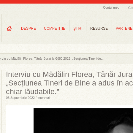
Contul meu
Ca
DESPRE
COMPETIȚIE
ŞTIRI
RESURSE
PARTENE
erviu cu Mădălin Florea, Tânăr Jurat la GSC 2022: „Secțiunea Tineri de...
Interviu cu Mădălin Florea, Tânăr Jur
„Secțiunea Tineri de Bine a adus în aces
chiar lăudabile.”
06 Septembrie 2022 / Interviuri