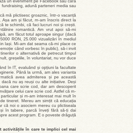
alizează un eveniment pe Facebook sau cară
 - fundraising, adună parteneri media sau
̆ mă plictisesc groaznic, într-o vacanță
. Așa am și făcut, m-am înscris direct la
te schimbi, că faci lucruri noi și crești.
tâlnire romantică. Am vrut apoi să-mi
pă, am făcut totul aproape singur (dacă
5000 RON, 25.000 vizualizări în mediul
or din Iași. Mi-am dat seama că-mi place ce
moție când vorbesc în public), să-i invit
 tinerilor o alternativă de petrecut timpul
ult, greșelile, în voluntariat, nu vor duce
d în IT, evaluând și opțiuni la facultate
Inginerie. Până la urmă, am ales varianta
ormatică avea admiterea și pe această
dacă nu aș reuși cu alte inițiative. Deși
oana care scrie cod, dar am descoperit
nvățare celui care scrie cod. Astfel că m-
particular și m-am interesat mai mult în
r de tineret. Mereu am simțit că educația
oar că noi o asociem mereu cu plictiseala
și în tabere, parcă înveți fără să-ți dai
 spre acest program. E o poveste drăguță
activitățile în care te implici cel mai