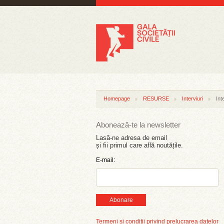
Homepage
RESURSE
Interviuri
Int
Abonează-te la newsletter
Lasă-ne adresa de email
și fii primul care află noutățile.
E-mail:
Abonare
Termeni și condiții privind prelucrarea datelor