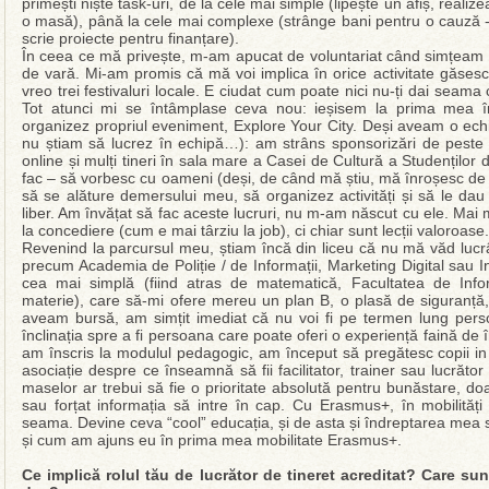
primești niște task-uri, de la cele mai simple (lipește un afiș, re
o masă), până la cele mai complexe (strânge bani pentru o cauză
scrie proiecte pentru finanțare).
În ceea ce mă privește, m-am apucat de voluntariat când simțeam ca
de vară. Mi-am promis că mă voi implica în orice activitate găsesc
vreo trei festivaluri locale. E ciudat cum poate nici nu-ți dai seama că 
Tot atunci mi se întâmplase ceva nou: ieșisem la prima mea în
organizez propriul eveniment, Explore Your City. Deși aveam o echi
nu știam să lucrez în echipă…): am strâns sponsorizări de peste 
online și mulți tineri în sala mare a Casei de Cultură a Studențil
fac – să vorbesc cu oameni (deși, de când mă știu, mă înroșesc de e
să se alăture demersului meu, să organizez activități și să le dau
liber. Am învățat să fac aceste lucruri, nu m-am născut cu ele. Mai m
la concediere (cum e mai târziu la job), ci chiar sunt lecții valoroase.
Revenind la parcursul meu, știam încă din liceu că nu mă văd lucrân
precum Academia de Poliție / de Informații, Marketing Digital sau 
cea mai simplă (fiind atras de matematică, Facultatea de Inf
materie), care să-mi ofere mereu un plan B, o plasă de siguranță, 
aveam bursă, am simțit imediat că nu voi fi pe termen lung pers
înclinația spre a fi persoana care poate oferi o experiență faină de î
am înscris la modulul pedagogic, am început să pregătesc copii in 
asociație despre ce înseamnă să fii facilitator, trainer sau lucrăto
maselor ar trebui să fie o prioritate absolută pentru bunăstare, d
sau forțat informația să intre în cap. Cu Erasmus+, în mobilități 
seama. Devine ceva “cool” educația, și de asta și îndreptarea mea
și cum am ajuns eu în prima mea mobilitate Erasmus+.
Ce implică rolul tău de lucrător de tineret acreditat? Care sunt 