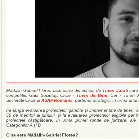
Mădălin-Gabriel Florea face parte din echipa de
Tineri Jurați
care 
competiției Gala Societății Civile -
Tineri de Bine
. Cei 7 Tineri 
Societății Civile și
ASAP România
, partener strategic, în urma unui c
Pe lângă evaluarea proiectelor gândite și implementate de tineri, cei 
55 de membri ai juriului, și la evaluarea proiectelor eligibile pent
proiectele câștigătoare, în urma primei runde de jurizare, ale 
Categoriilor A și B.
Cine este Mădălin-Gabriel Florea?