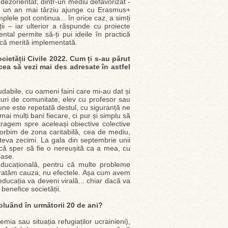
 dezorientat, dintr-un mediu defavorizat -
r un an mai târziu ajunge cu Erasmus+
mplele pot continua... în orice caz, a simți
ții – iar ulterior a răspunde cu proiecte
al permite să-ți pui ideile în practică
i că merită implementată.
ietății Civile 2022. Cum ți s-au părut
cea să vezi mai des adresate în astfel
ăudabile, cu oameni faini care mi-au dat și
turi de comunitate, elev cu profesor sau
iune este repetată destul, cu siguranță ne
 mai mulți bani fiecare, ci pur și simplu să
ragem spre aceleași obiective colective
orbim de zona caritabilă, cea de mediu,
teva zecimi. La gala din septembrie unii
ar că sper să fie o nereușită ca a mea, cu
oase.
educațională, pentru că multe probleme
ă tratăm cauza, nu efectele. Așa cum avem
i educația va deveni virală... chiar dacă va
benefice societății.
oluând în următorii 20 de ani?
mia sau situația refugiaților ucrainieni),