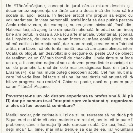
Un #TânărÎnAcțiune, concept în jurul căruia mi-am deschis și
documentez experiența de tânăr care a decis încă din liceu că tr
școală și, apoi, acasă. În fiecare articol îmi propun să explic c
voluntariat sau în viața personală, astfel încât să dau puțină perspecti
Acolo relatez cum, de exemplu, nu reușisem niciodată, încă din 
Național Iași, să ajung la o olimpiadă națională. Imediat ce am înc
bine am putut, în clasa a XI-a (cu arte marțiale, voluntariat, școală)
de Lingvistică, de unde nu m-am întors cu mâna goală (deși, ca 
să mă calific la internațională, dar n-am reușit, ceea ce m-a întrista
arăta, mai târziu, că eforturile merită, așa că am ajuns olimpic inter
Odată cu blogul, am dezvoltat și o secțiune cu peste 100 de obiectiv
de realizat, ca un CV sub formă de check-list. Unele ținte sunt îndepli
un an, a fi campion național sau a deveni președintele asociației un
șef de promoție la unul din cele mai prestigioase licee din țară 
Erasmus+), dar mai multe puteți descoperi acolo. Cel mai mult mă 
care îmi vede lista, își face și el una, iar mai târziu mă anunță că, 
bifeze progrese sau realizări. Chiar se poate, dacă ne punem puțin
ca un #TânărÎnAcțiune.
Povestește-ne un pic despre experiența ta profesională. Ai pl
IT, dar pe parcurs te-ai întreptat spre voluntariat și organiza
ai ales să faci această schimbare?
Mediul școlar, prin cerințele lui zi de zi, nu reușește să ne ducă pri
Sigur, cred cu tărie că orice materie are rolul ei, pentru că te pune în
probleme, când informația îți este oarecum dată. Ce faci, însă, ca
deții încă? Ei, bine, mai întâi trebuie să dai de ea, iar voluntar