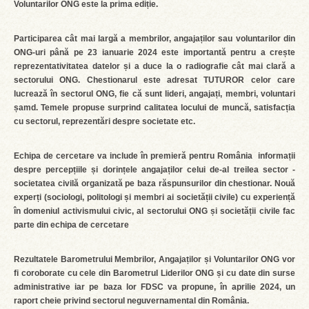
Voluntarilor ONG este la prima ediție.
Participarea cât mai largă a membrilor, angajaților sau voluntarilor din
ONG-uri până pe 23 ianuarie 2024 este importantă pentru a crește
reprezentativitatea datelor și a duce la o radiografie cât mai clară a
sectorului ONG. Chestionarul este adresat TUTUROR celor care
lucrează în sectorul ONG, fie că sunt lideri, angajați, membri, voluntari
șamd. Temele propuse surprind calitatea locului de muncă, satisfacția
cu sectorul, reprezentări despre societate etc.
Echipa de cercetare va include în premieră pentru România informații
despre percepțiile și dorințele angajaților celui de-al treilea sector -
societatea civilă organizată pe baza răspunsurilor din chestionar. Nouă
experți (sociologi, politologi și membri ai societății civile) cu experiență
în domeniul activismului civic, al sectorului ONG și societății civile fac
parte din echipa de cercetare
Rezultatele Barometrului Membrilor, Angajaților și Voluntarilor ONG vor
fi coroborate cu cele din Barometrul Liderilor ONG și cu date din surse
administrative iar pe baza lor FDSC va propune, în aprilie 2024, un
raport cheie privind sectorul neguvernamental din România.