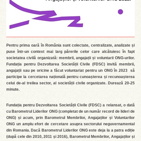
Pentru prima oară în România sunt colectate, centralizate, analizate și
puse într-un context mai larg părerile celor care alcătuiesc în fapt
societatea civilă organizată: membrii, angajații și voluntarii ONG-urilor.
Fundația pentru Dezvoltarea Societății Civile (FDSC) invită membrii,
angajații sau pe oricine a făcut voluntariat pentru un ONG în 2023 să
participe la cercetarea națională pentru cunoașterea și recunoașterea
celui de-al treilea sector, al societății civile organizate. Durează 20-25
minute.
Fundația pentru Dezvoltarea Societății Civile (FDSC) a relansat, o dată
cu Barometrul Liderilor ONG (completat de un număr record de lideri de
ONG) și acum, prin Barometrul Membrilor, Angajaților și Voluntarilor
ONG un amplu efort de cercetare asupra sectorului neguvernamental
din Romania. Dacă Barometrul Liderilor ONG este deja la a patra ediție
(după cele din 2010, 2011 și 2016), Barometrul Membrilor, Angajaților și