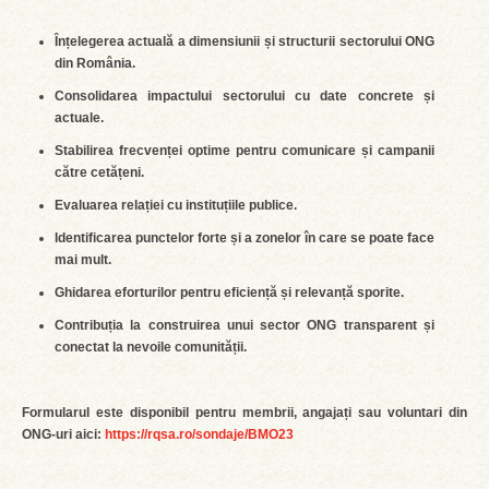
Înțelegerea actuală a dimensiunii și structurii sectorului ONG
din România.
Consolidarea impactului sectorului cu date concrete și
actuale.
Stabilirea frecvenței optime pentru comunicare și campanii
către cetățeni.
Evaluarea relației cu instituțiile publice.
Identificarea punctelor forte și a zonelor în care se poate face
mai mult.
Ghidarea eforturilor pentru eficiență și relevanță sporite.
Contribuția la construirea unui sector ONG transparent și
conectat la nevoile comunității.
Formularul este disponibil pentru membrii, angajați sau voluntari din
ONG-uri aici:
https://rqsa.ro/sondaje/BMO23