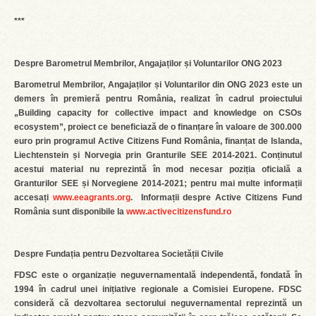
***
Despre Barometrul Membrilor, Angajaților și Voluntarilor ONG 2023
Barometrul Membrilor, Angajaților și Voluntarilor din ONG 2023 este un
demers în premieră pentru România, realizat în cadrul proiectului
„Building capacity for collective impact and knowledge on CSOs
ecosystem”, proiect ce beneficiază de o finanțare în valoare de 300.000
euro prin programul Active Citizens Fund România, finanțat de Islanda,
Liechtenstein și Norvegia prin Granturile SEE 2014-2021. Conținutul
acestui material nu reprezintă în mod necesar poziția oficială a
Granturilor SEE și Norvegiene 2014-2021; pentru mai multe informații
accesați
www.eeagrants.org
. Informații despre Active Citizens Fund
România sunt disponibile la
www.activecitizensfund.ro
Despre Fundația pentru Dezvoltarea Societății Civile
FDSC este o organizație neguvernamentală independentă, fondată în
1994 în cadrul unei inițiative regionale a Comisiei Europene. FDSC
consideră că dezvoltarea sectorului neguvernamental reprezintă un