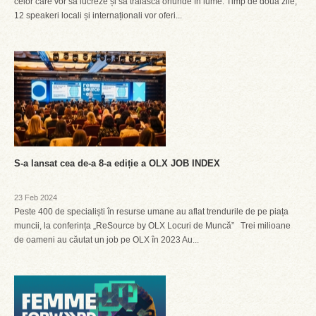
celor care vor să lucreze și să trăiască oriunde în lume. Timp de două zile,
12 speakeri locali și internaționali vor oferi...
S-a lansat cea de-a 8-a ediție a OLX JOB INDEX
23 Feb 2024
Peste 400 de specialiști în resurse umane au aflat trendurile de pe piața
muncii, la conferința „ReSource by OLX Locuri de Muncă” Trei milioane
de oameni au căutat un job pe OLX în 2023 Au...