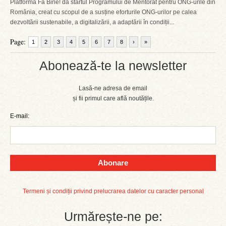
Platforma Fă Bine! dă startul Programului de Mentorat pentru ONG-urile din
România, creat cu scopul de a susține eforturile ONG-urilor pe calea
dezvoltării sustenabile, a digitalizării, a adaptării în condiții...
Page:
1
2
3
4
5
6
7
8
›
»
Abonează-te la newsletter
Lasă-ne adresa de email
și fii primul care află noutățile.
E-mail:
Abonare
Termeni și condiții privind prelucrarea datelor cu caracter personal
Urmărește-ne pe: