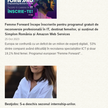
Femme Forward începe înscrierile pentru programul gratuit de
reconversie profesională în IT, destinat femeilor, și susținut de
Simplon România și Amazon Web Services
25 Oct 2023
Europa se confruntă cu un deficit de un milion de experți digitali, 53%
dintre companii având dificultăți în recrutarea specialiștilor ICT și doar
19,1% fiind femei. Programul european "Femme Forward"...
Bestjobs: S-a deschis sezonul internship-urilor.