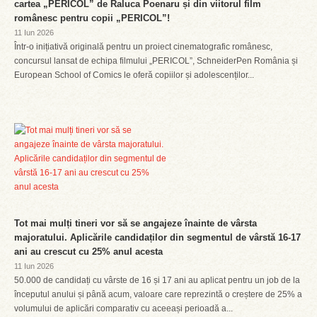
cartea „PERICOL” de Raluca Poenaru și din viitorul film
românesc pentru copii „PERICOL”!
11 Iun 2026
Într-o inițiativă originală pentru un proiect cinematografic românesc,
concursul lansat de echipa filmului „PERICOL”, SchneiderPen România și
European School of Comics le oferă copiilor și adolescenților...
Tot mai mulți tineri vor să se angajeze înainte de vârsta
majoratului. Aplicările candidaților din segmentul de vârstă 16-17
ani au crescut cu 25% anul acesta
11 Iun 2026
50.000 de candidați cu vârste de 16 și 17 ani au aplicat pentru un job de la
începutul anului și până acum, valoare care reprezintă o creștere de 25% a
volumului de aplicări comparativ cu aceeași perioadă a...