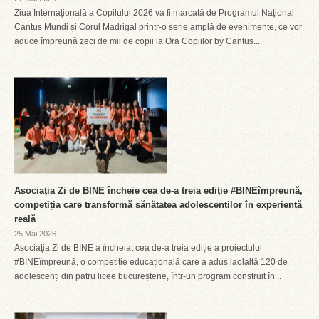
Ziua Internațională a Copilului 2026 va fi marcată de Programul Național
Cantus Mundi și Corul Madrigal printr-o serie amplă de evenimente, ce vor
aduce împreună zeci de mii de copii la Ora Copiilor by Cantus...
Asociația Zi de BINE încheie cea de-a treia ediție #BINEîmpreună,
competiția care transformă sănătatea adolescenților în experiență
reală
25 Mai 2026
Asociația Zi de BINE a încheiat cea de-a treia ediție a proiectului
#BINEîmpreună, o competiție educațională care a adus laolaltă 120 de
adolescenți din patru licee bucureștene, într-un program construit în...