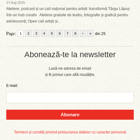
27 Aug 2025
Ateliere, podcast și un call național pentru artiști: transformă Târgu Lăpuș
într-un hub creativ Ateliere gratuite de teatru, fotografie și grafică pentru
adolescenți; Open call artiști și...
Page:
1
2
3
4
5
6
7
8
›
»
din 25
Abonează-te la newsletter
Lasă-ne adresa de email
și fii primul care află noutățile.
E-mail:
Abonare
Termeni și condiții privind prelucrarea datelor cu caracter personal