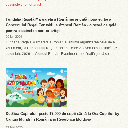
Fundația Regală Margareta a României anunță noua ediție a
Concertului Regal Caritabil la Ateneul Român - o seară de gală
pentru destinele tinerilor artiști
09 Iun 2026
Fundația Regală Margareta a României anunță organizarea celei de a
XVII-a ediții a Concertului Regal Caritabil, care va avea loc duminică, 25
octombrie 2026, la Ateneul Român. Evenimentul de înaltă ținută se...
De Ziua Copilului, peste 17.000 de copii cântă la Ora Copiilor by
Cantus Mundi în România și Republica Moldova
27 Mai 2026