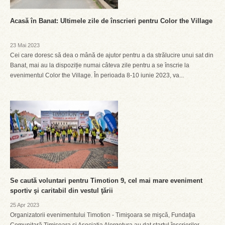
Acasă în Banat: Ultimele zile de înscrieri pentru Color the Village
23 Mai 2023
Cei care doresc să dea o mână de ajutor pentru a da strălucire unui sat din
Banat, mai au la dispoziție numai câteva zile pentru a se înscrie la
evenimentul Color the Village. În perioada 8-10 iunie 2023, va...
Se caută voluntari pentru Timotion 9, cel mai mare eveniment
sportiv şi caritabil din vestul ţării
25 Apr 2023
Organizatorii evenimentului Timotion - Timişoara se mişcă, Fundaţia