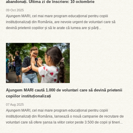
abandonați. Ultima zi de înscriere: 10 octombrie
09 Oct 2025
Ajungem MARI, cel mai mare program educațional pentru copiii
instituționalizați din România, are nevoie urgent de voluntari care să
devină prietenii copiilor și să le arate că lumea are și părți...
Ajungem MARI caută 1.000 de voluntari care să devină prietenii
copiilor instituționalizați
07 Aug 2025
Ajungem MARI, cel mai mare program educațional pentru copiii
instituționalizați din România, lansează o nouă campanie de recrutare de
voluntari care să ofere șansa la viitor celor peste 3.500 de copii și tineri...