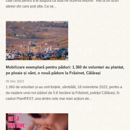
câte ceva pentru a te asigura că asta ne rezervă viitorul! Hai la un scurt
atelier din care poți afla: Ce se...
Mobilizare exemplară pentru păduri: 1.360 de voluntari au plantat,
pe ploaie și vânt, o nouă pădure la Frăsinet, Călărași
05 Dec 2023
1.360 de voluntari și-au unit forțele, sâmbătă, 18 noiembrie 2023, pentru a
da naștere unei noi păduri de 5.6 hectare la Frăsinet, județul Călărași, în
cadrul PlantFEST, una dintre cele mai mari acțiuni de...