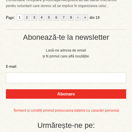
Comunitară Timişoara şi Asociaţia Alergotura au dat startul înscrierilor
pentru voluntarii care doresc să se implice în organizarea celui...
Page:
1
2
3
4
5
6
7
8
›
»
din 19
Abonează-te la newsletter
Lasă-ne adresa de email
și fii primul care află noutățile.
E-mail:
Abonare
Termeni și condiții privind prelucrarea datelor cu caracter personal
Urmărește-ne pe: