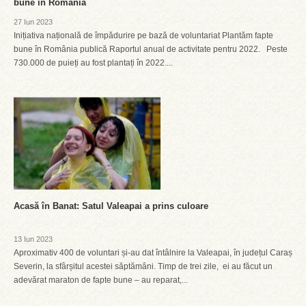
bune în România
27 Iun 2023
Inițiativa națională de împădurire pe bază de voluntariat Plantăm fapte
bune în România publică Raportul anual de activitate pentru 2022. Peste
730.000 de puieți au fost plantați în 2022....
Acasă în Banat: Satul Valeapai a prins culoare
13 Iun 2023
Aproximativ 400 de voluntari și-au dat întâlnire la Valeapai, în județul Caraș
Severin, la sfârșitul acestei săptămâni. Timp de trei zile, ei au făcut un
adevărat maraton de fapte bune – au reparat,...