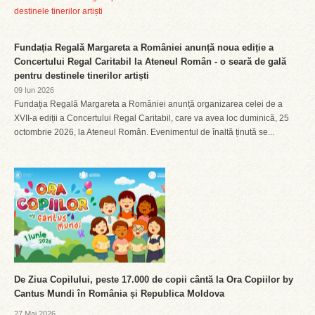
Fundația Regală Margareta a României anunță noua ediție a
Concertului Regal Caritabil la Ateneul Român - o seară de gală
pentru destinele tinerilor artiști
09 Iun 2026
Fundația Regală Margareta a României anunță organizarea celei de a
XVII-a ediții a Concertului Regal Caritabil, care va avea loc duminică, 25
octombrie 2026, la Ateneul Român. Evenimentul de înaltă ținută se...
De Ziua Copilului, peste 17.000 de copii cântă la Ora Copiilor by
Cantus Mundi în România și Republica Moldova
27 Mai 2026