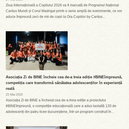
Ziua Internațională a Copilului 2026 va fi marcată de Programul Național
Cantus Mundi și Corul Madrigal printr-o serie amplă de evenimente, ce vor
aduce împreună zeci de mii de copii la Ora Copiilor by Cantus...
Asociația Zi de BINE încheie cea de-a treia ediție #BINEîmpreună,
competiția care transformă sănătatea adolescenților în experiență
reală
25 Mai 2026
Asociația Zi de BINE a încheiat cea de-a treia ediție a proiectului
#BINEîmpreună, o competiție educațională care a adus laolaltă 120 de
adolescenți din patru licee bucureștene, într-un program construit în...