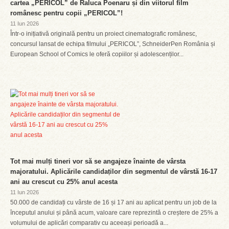
cartea „PERICOL” de Raluca Poenaru și din viitorul film
românesc pentru copii „PERICOL”!
11 Iun 2026
Într-o inițiativă originală pentru un proiect cinematografic românesc,
concursul lansat de echipa filmului „PERICOL”, SchneiderPen România și
European School of Comics le oferă copiilor și adolescenților...
Tot mai mulți tineri vor să se angajeze înainte de vârsta
majoratului. Aplicările candidaților din segmentul de vârstă 16-17
ani au crescut cu 25% anul acesta
11 Iun 2026
50.000 de candidați cu vârste de 16 și 17 ani au aplicat pentru un job de la
începutul anului și până acum, valoare care reprezintă o creștere de 25% a
volumului de aplicări comparativ cu aceeași perioadă a...