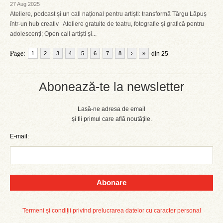
27 Aug 2025
Ateliere, podcast și un call național pentru artiști: transformă Târgu Lăpuș
într-un hub creativ Ateliere gratuite de teatru, fotografie și grafică pentru
adolescenți; Open call artiști și...
Page:
1
2
3
4
5
6
7
8
›
»
din 25
Abonează-te la newsletter
Lasă-ne adresa de email
și fii primul care află noutățile.
E-mail:
Abonare
Termeni și condiții privind prelucrarea datelor cu caracter personal