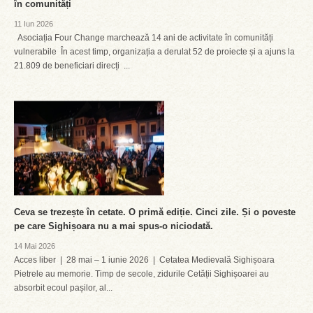
în comunități
11 Iun 2026
Asociația Four Change marchează 14 ani de activitate în comunități
vulnerabile În acest timp, organizația a derulat 52 de proiecte și a ajuns la
21.809 de beneficiari direcți ...
Ceva se trezește în cetate. O primă ediție. Cinci zile. Și o poveste
pe care Sighișoara nu a mai spus-o niciodată.
14 Mai 2026
Acces liber | 28 mai – 1 iunie 2026 | Cetatea Medievală Sighișoara
Pietrele au memorie. Timp de secole, zidurile Cetății Sighișoarei au
absorbit ecoul pașilor, al...