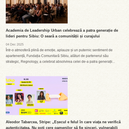
Academia de Leadership Urban celebrează a patra generație de
lideri pentru Sibiu: O seară a comunității și curajului
04 Dec 2025
Într-o atmosferă plină de emoție, aplauze și un puternic sentiment de
apartenență, Fundația Comunitară Sibiu, alături de partenerul său
strategic, Regnology, a celebrat absolvirea celei de-a patra generații...
Aleodor Tabarcea, Stripe: „Eșecul e felul în care viața ne verifică
autenticitatea. Nu poți cere oamenilor să fie sinceri, vulnerabili