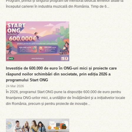
Program, primul și singurul program de mentorat dedicat femeilor aflate la
începutul carierei în industria muzicală din România. Timp de 6...
Investiție de 600.000 de euro în ONG-uri mici și proiecte care
răspund noilor schimbări din societate, prin ediția 2026 a
programului Start ONG
24 Mar 2026
În 2026, programul Start ONG pune la dispoziție 600.000 de euro pentru
finanțarea ONG-urilor mici, a unităților de învățământ și a inițiativelor locale
din România, precum și pentru proiecte de inovație...