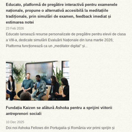
Educato, platformă de pregătire interactivă pentru examenele
naționale, propune o alternativă accesibilă la meditațiile
tradiționale, prin simulări de examen, feedback imediat și
estimarea notei
23 Feb 2026
Educato lansează resurse personalizate de pregătire pentru elevii de clasa
a VIII-a, dedicate simulării Evaluării Naționale din luna martie 2026;
Platforma funcționează ca un „meditator digital” și...
Fundația Kaizen se alătură Ashoka pentru a sprijini viitorii
antreprenori sociali
10 Dec 2025
Doi noi Ashoka Fellows din Portugalia și România vor primi sprijin și