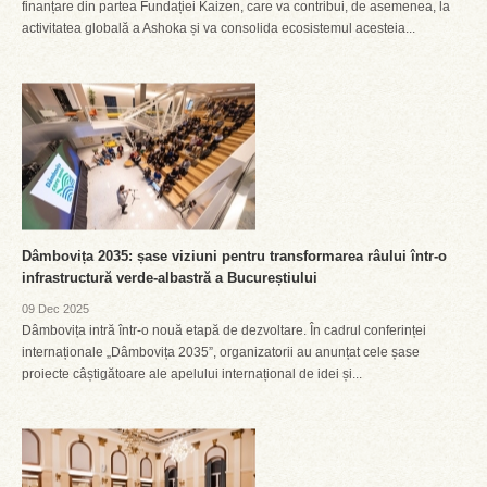
finanțare din partea Fundației Kaizen, care va contribui, de asemenea, la
activitatea globală a Ashoka și va consolida ecosistemul acesteia...
Dâmbovița 2035: șase viziuni pentru transformarea râului într-o
infrastructură verde-albastră a Bucureștiului
09 Dec 2025
Dâmbovița intră într-o nouă etapă de dezvoltare. În cadrul conferinței
internaționale „Dâmbovița 2035”, organizatorii au anunțat cele șase
proiecte câștigătoare ale apelului internațional de idei și...