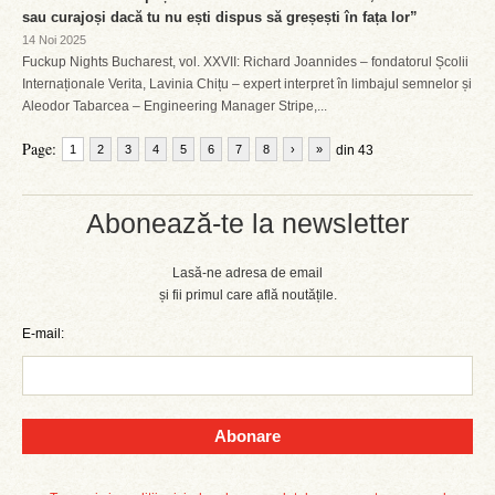
sau curajoși dacă tu nu ești dispus să greșești în fața lor”
14 Noi 2025
Fuckup Nights Bucharest, vol. XXVII: Richard Joannides – fondatorul Școlii
Internaționale Verita, Lavinia Chițu – expert interpret în limbajul semnelor și
Aleodor Tabarcea – Engineering Manager Stripe,...
Page:
1
2
3
4
5
6
7
8
›
»
din 43
Abonează-te la newsletter
Lasă-ne adresa de email
și fii primul care află noutățile.
E-mail:
Abonare