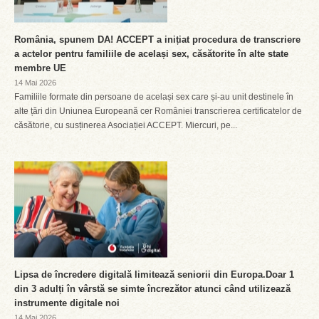
România, spunem DA! ACCEPT a inițiat procedura de transcriere
a actelor pentru familiile de același sex, căsătorite în alte state
membre UE
14 Mai 2026
Familiile formate din persoane de același sex care și-au unit destinele în
alte țări din Uniunea Europeană cer României transcrierea certificatelor de
căsătorie, cu susținerea Asociației ACCEPT. Miercuri, pe...
Lipsa de încredere digitală limitează seniorii din Europa.Doar 1
din 3 adulți în vârstă se simte încrezător atunci când utilizează
instrumente digitale noi
14 Mai 2026