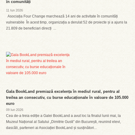
în comunități
11 Iun 2026
Asociația Four Change marchează 14 ani de activitate în comunități
vulnerabile În acest timp, organizația a derulat 52 de proiecte și a ajuns la
21.809 de beneficiari direcți ...
Gala BookLand premiază excelența în mediul rural, pentru al
treilea an consecutiv, cu burse educaționale în valoare de 105.000
euro
09 Iun 2026
Cea de-a treia ediție a Galei BookLand a avut loc la finalul lunii mai, la
Muzeul Național al Satului „Dimitrie Gusti” din București, reunind elevi,
dascăli, parteneri ai Asociației BookLand și susținători...