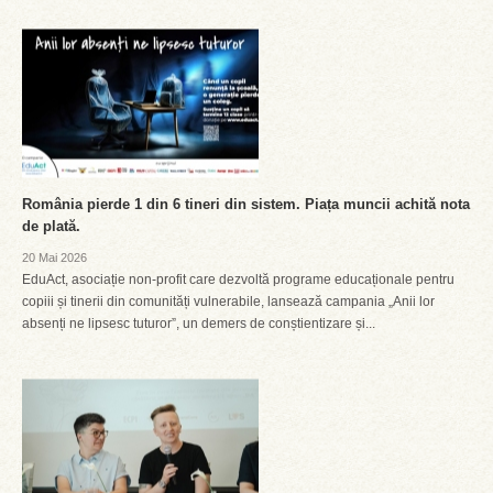
România pierde 1 din 6 tineri din sistem. Piața muncii achită nota
de plată.
20 Mai 2026
EduAct, asociație non-profit care dezvoltă programe educaționale pentru
copiii și tinerii din comunități vulnerabile, lansează campania „Anii lor
absenți ne lipsesc tuturor”, un demers de conștientizare și...