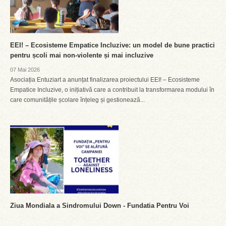
EEI! – Ecosisteme Empatice Incluzive: un model de bune practici
pentru școli mai non-violente și mai incluzive
07 Mai 2026
Asociația Entuziart a anunțat finalizarea proiectului EEI! – Ecosisteme
Empatice Incluzive, o inițiativă care a contribuit la transformarea modului în
care comunitățile școlare înțeleg și gestionează...
Ziua Mondiala a Sindromului Down - Fundatia Pentru Voi