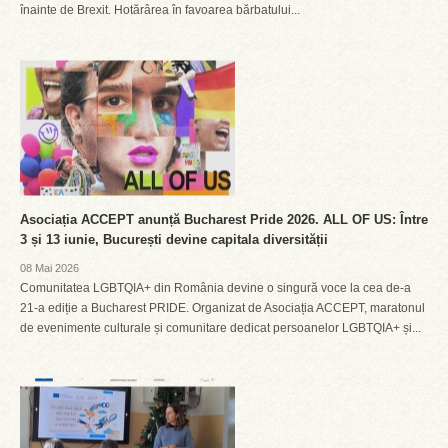
înainte de Brexit. Hotărârea în favoarea bărbatului...
Asociația ACCEPT anunță Bucharest Pride 2026. ALL OF US: Între
3 și 13 iunie, București devine capitala diversității
08 Mai 2026
Comunitatea LGBTQIA+ din România devine o singură voce la cea de-a
21-a ediție a Bucharest PRIDE. Organizat de Asociația ACCEPT, maratonul
de evenimente culturale și comunitare dedicat persoanelor LGBTQIA+ și...