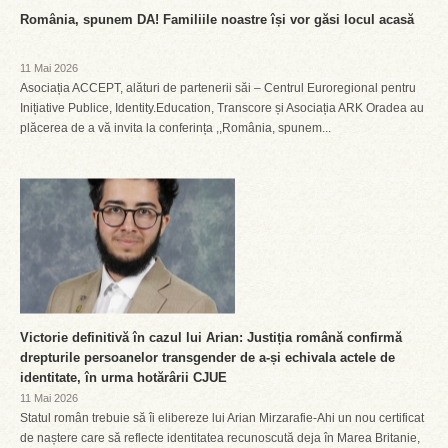
România, spunem DA! Familiile noastre își vor găsi locul acasă
11 Mai 2026
Asociația ACCEPT, alături de partenerii săi – Centrul Euroregional pentru
Inițiative Publice, Identity.Education, Transcore și Asociația ARK Oradea au
plăcerea de a vă invita la conferința ,,România, spunem...
Victorie definitivă în cazul lui Arian: Justiția română confirmă
drepturile persoanelor transgender de a-și echivala actele de
identitate, în urma hotărârii CJUE
11 Mai 2026
Statul român trebuie să îi elibereze lui Arian Mirzarafie-Ahi un nou certificat
de naștere care să reflecte identitatea recunoscută deja în Marea Britanie,