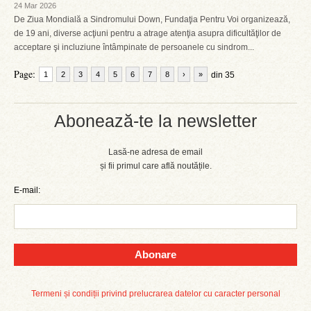
24 Mar 2026
De Ziua Mondială a Sindromului Down, Fundaţia Pentru Voi organizează,
de 19 ani, diverse acţiuni pentru a atrage atenţia asupra dificultăţilor de
acceptare şi incluziune întâmpinate de persoanele cu sindrom...
Page:
1
2
3
4
5
6
7
8
›
»
din 35
Abonează-te la newsletter
Lasă-ne adresa de email
și fii primul care află noutățile.
E-mail:
Abonare
Termeni și condiții privind prelucrarea datelor cu caracter personal