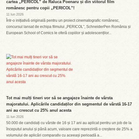
cartea „PERICOL” de Raluca Poenaru și din viitorul film
românesc pentru copii „PERICOL”!
11 Iun 2026
Într-o inițiativă originală pentru un proiect cinematografic românesc,
concursul lansat de echipa filmului „PERICOL”, SchneiderPen România și
European School of Comics le oferă copiilor și adolescenților...
Tot mai mulți tineri vor să se angajeze înainte de vârsta
majoratului. Aplicările candidaților din segmentul de vârstă 16-17
ani au crescut cu 25% anul acesta
11 Iun 2026
50.000 de candidați cu vârste de 16 și 17 ani au aplicat pentru un job de la
începutul anului și până acum, valoare care reprezintă o creștere de 25% a
volumului de aplicări comparativ cu aceeași perioadă a...