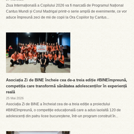
Ziua Internațională a Copilului 2026 va fi marcată de Programul Național
Cantus Mundi și Corul Madrigal printr-o serie amplă de evenimente, ce vor
aduce împreună zeci de mii de copii la Ora Copiilor by Cantus...
Asociația Zi de BINE încheie cea de-a treia ediție #BINEîmpreună,
competiția care transformă sănătatea adolescenților în experiență
reală
25 Mai 2026
Asociația Zi de BINE a încheiat cea de-a treia ediție a proiectului
#BINEîmpreună, o competiție educațională care a adus laolaltă 120 de
adolescenți din patru licee bucureștene, într-un program construit în...