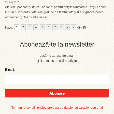
27 Aug 2025
Ateliere, podcast și un call național pentru artiști: transformă Târgu Lăpuș
într-un hub creativ Ateliere gratuite de teatru, fotografie și grafică pentru
adolescenți; Open call artiști și...
Page:
1
2
3
4
5
6
7
8
›
»
din 25
Abonează-te la newsletter
Lasă-ne adresa de email
și fii primul care află noutățile.
E-mail:
Abonare
Termeni și condiții privind prelucrarea datelor cu caracter personal