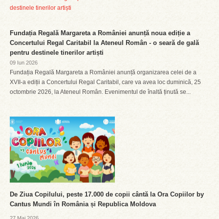
Fundația Regală Margareta a României anunță noua ediție a
Concertului Regal Caritabil la Ateneul Român - o seară de gală
pentru destinele tinerilor artiști
09 Iun 2026
Fundația Regală Margareta a României anunță organizarea celei de a
XVII-a ediții a Concertului Regal Caritabil, care va avea loc duminică, 25
octombrie 2026, la Ateneul Român. Evenimentul de înaltă ținută se...
De Ziua Copilului, peste 17.000 de copii cântă la Ora Copiilor by
Cantus Mundi în România și Republica Moldova
27 Mai 2026